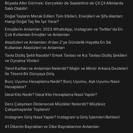
Rüyada Altın Görmek: Gerçekler de Saadetiniz de Çil Çil Altınlarda
Saklı Olabilir!
Doğal Taşların Merak Edilen Tüm Etkileri, Enerjileri ve Şifa Alanları:
Hangi Doğal Taş Ne İşe Yarar?
Emojilerin Anlamları: 2023 WhatsApp, Instagram ve Twitter'da En
Çok Kullanılan Emojiler ve Anlamları
Atasözleri ve Anlamları: A'dan Z'ye Gündelik Hayatta En Sık
Kullanılan Atasözleri ve Anlamları
Tavla Diziliş Şekli Nasıldır? Erkek Tavlası ve Kız Tavlası Diziliş Şekilleri
ve Oynama Yönleri
Tarot Kartları ve Anlamları Nelerdir? Majör ve Minör Arkana Desteleri
İle Tılsımlı Bir Dünyaya Giriş
Burç Uyumu Hesaplama Nedir? Burç Uyumu, Aşk Uyumu Nasıl
Hesaplanır?
İdeal Kilo Nedir? İdeal Kilo Hesaplama Nasıl Yapılır?
Ders Çalışırken Dinlenecek Müzikler Nelerdir? Müziksiz
Çalışamayanlar Toplanın!
Instagram Giriş Nasıl Yapılır? Instagram'a Giriş İşlemleri Rehberi
41 Ülkenin Bayrakları ve Ülke Bayraklarının Anlamları