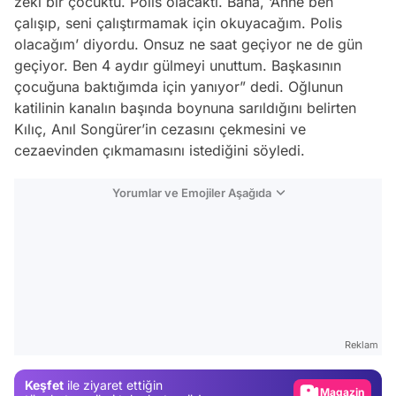
zeki bir çocuktu. Polis olacaktı. Bana, ‘Anne ben
çalışıp, seni çalıştırmamak için okuyacağım. Polis
olacağım’ diyordu. Onsuz ne saat geçiyor ne de gün
geçiyor. Ben 4 aydır gülmeyi unuttum. Başkasının
çocuğuna baktığımda için yanıyor” dedi. Oğlunun
katilinin kanalın başında boynuna sarıldığını belirten
Kılıç, Anıl Songürer’in cezasını çekmesini ve
cezaevinden çıkmamasını istediğini söyledi.
Yorumlar ve Emojiler Aşağıda
Video
Test
Gündem
Reklam
Magazin
Keşfet
ile ziyaret ettiğin
Video