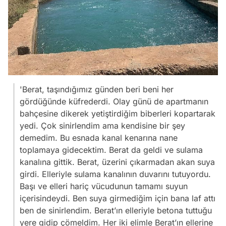
'Berat, taşındığımız günden beri beni her
gördüğünde küfrederdi. Olay günü de apartmanın
bahçesine dikerek yetiştirdiğim biberleri kopartarak
yedi. Çok sinirlendim ama kendisine bir şey
demedim. Bu esnada kanal kenarına nane
toplamaya gidecektim. Berat da geldi ve sulama
kanalına gittik. Berat, üzerini çıkarmadan akan suya
girdi. Elleriyle sulama kanalının duvarını tutuyordu.
Başı ve elleri hariç vücudunun tamamı suyun
içerisindeydi. Ben suya girmediğim için bana laf attı
ben de sinirlendim. Berat’ın elleriyle betona tuttuğu
yere gidip çömeldim. Her iki elimle Berat’ın ellerine