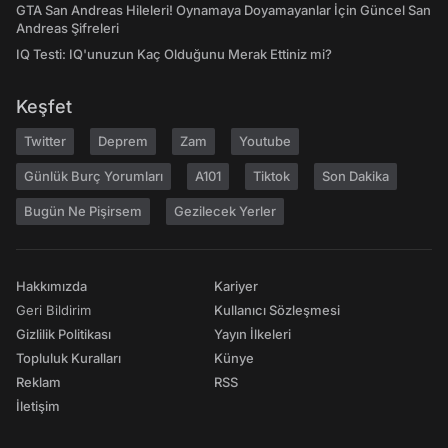
GTA San Andreas Hileleri! Oynamaya Doyamayanlar İçin Güncel San
Andreas Şifreleri
IQ Testi: IQ'unuzun Kaç Olduğunu Merak Ettiniz mi?
Keşfet
Twitter
Deprem
Zam
Youtube
Günlük Burç Yorumları
A101
Tiktok
Son Dakika
Bugün Ne Pişirsem
Gezilecek Yerler
Hakkımızda
Kariyer
Geri Bildirim
Kullanıcı Sözleşmesi
Gizlilik Politikası
Yayın İlkeleri
Topluluk Kuralları
Künye
Reklam
RSS
İletişim