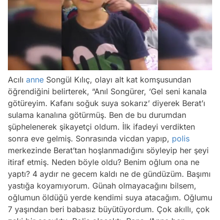
/
Acılı
anne
Songül Kılıç, olayı alt kat komşusundan
öğrendiğini belirterek, “Anıl Songürer, ‘Gel seni kanala
götüreyim. Kafanı soğuk suya sokarız’ diyerek Berat’ı
sulama kanalına götürmüş. Ben de bu durumdan
şüphelenerek şikayetçi oldum. İlk ifadeyi verdikten
sonra eve gelmiş. Sonrasında vicdan yapıp,
polis
merkezinde Berat’tan hoşlanmadığını söyleyip her şeyi
itiraf etmiş. Neden böyle oldu? Benim oğlum ona ne
yaptı? 4 aydır ne gecem kaldı ne de gündüzüm. Başımı
yastığa koyamıyorum. Günah olmayacağını bilsem,
oğlumun öldüğü yerde kendimi suya atacağım. Oğlumu
7 yaşından beri babasız büyütüyordum. Çok akıllı, çok