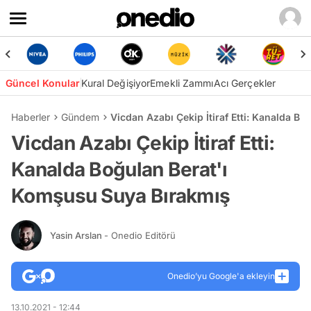
Güncel Konular
Kural Değişiyor
Emekli Zammı
Acı Gerçekler
Haberler
Gündem
Vicdan Azabı Çekip İtiraf Etti: Kanalda B
Vicdan Azabı Çekip İtiraf Etti:
Kanalda Boğulan Berat'ı
Komşusu Suya Bırakmış
Yasin Arslan
- Onedio Editörü
Onedio’yu Google'a ekleyin
13.10.2021 - 12:44