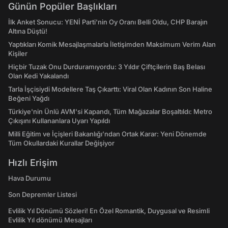
Günün Popüler Başlıkları
İlk Anket Sonucu: YENİ Parti'nin Oy Oranı Belli Oldu, CHP Barajın
Altına Düştü!
Yaptıkları Komik Mesajlaşmalarla İletişimden Maksimum Verim Alan
Kişiler
Hiçbir Tuzak Onu Durduramıyordu: 3 Yıldır Çiftçilerin Baş Belası
Olan Kedi Yakalandı
Tarla İşçisiydi Modellere Taş Çıkarttı: Viral Olan Kadının Son Haline
Beğeni Yağdı
Türkiye'nin Ünlü AVM'si Kapandı, Tüm Mağazalar Boşaltıldı: Metro
Çıkışını Kullananlara Uyarı Yapıldı
Milli Eğitim ve İçişleri Bakanlığı’ndan Ortak Karar: Yeni Dönemde
Tüm Okullardaki Kurallar Değişiyor
Hızlı Erişim
Hava Durumu
Son Depremler Listesi
Evlilik Yıl Dönümü Sözleri! En Özel Romantik, Duygusal ve Resimli
Evlilik Yıl dönümü Mesajları