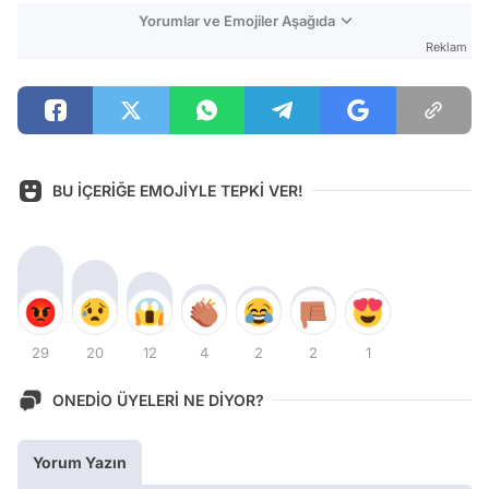
Yorumlar ve Emojiler Aşağıda
Reklam
BU İÇERİĞE EMOJİYLE TEPKİ VER!
29
20
12
4
2
2
1
ONEDİO ÜYELERİ NE DİYOR?
Yorum Yazın