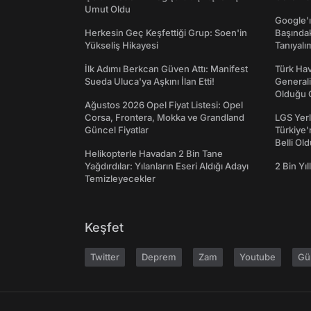
Umut Oldu
Google'ı
Herkesin Geç Keşfettiği Grup: Soen'in
Başında
Yükseliş Hikayesi
Tanıyalı
İlk Adımı Berkcan Güven Attı: Manifest
Türk Hav
Sueda Uluca'ya Aşkını İlan Etti!
Generali
Olduğu O
Ağustos 2026 Opel Fiyat Listesi: Opel
Corsa, Frontera, Mokka ve Grandland
LGS Yerl
Güncel Fiyatlar
Türkiye'
Belli Ol
Helikopterle Havadan 2 Bin Tane
Yağdırdılar: Yılanların Eseri Aldığı Adayı
2 Bin Yıl
Temizleyecekler
Keşfet
Twitter
Deprem
Zam
Youtube
Gü