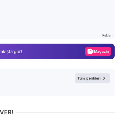
Video
Test
Reklam
Gündem
 akışta gör!
Magazin
Video
Test
Tüm içerikleri
 VER!