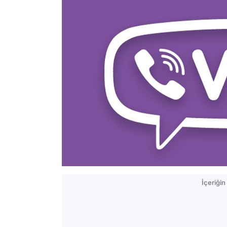
İçeriği