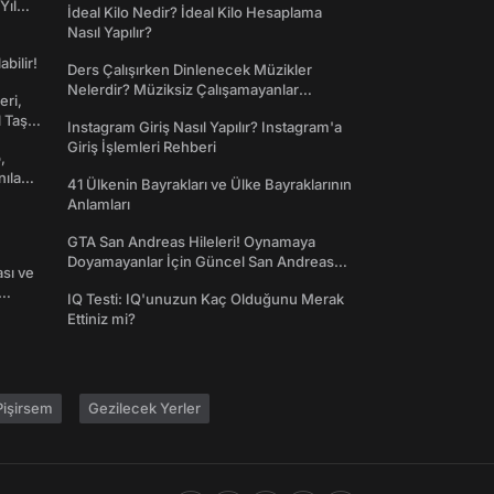
Yıl
İdeal Kilo Nedir? İdeal Kilo Hesaplama
Nasıl Yapılır?
abilir!
Ders Çalışırken Dinlenecek Müzikler
Nelerdir? Müziksiz Çalışamayanlar
eri,
Toplanın!
l Taş
Instagram Giriş Nasıl Yapılır? Instagram'a
Giriş İşlemleri Rehberi
,
nılan
41 Ülkenin Bayrakları ve Ülke Bayraklarının
Anlamları
GTA San Andreas Hileleri! Oynamaya
Doyamayanlar İçin Güncel San Andreas
ası ve
Şifreleri
IQ Testi: IQ'unuzun Kaç Olduğunu Merak
Ettiniz mi?
işirsem
Gezilecek Yerler