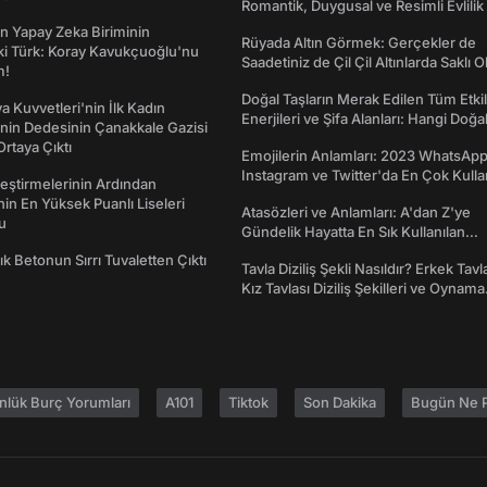
Romantik, Duygusal ve Resimli Evlilik 
dönümü Mesajları
n Yapay Zeka Biriminin
Rüyada Altın Görmek: Gerçekler de
ki Türk: Koray Kavukçuoğlu'nu
Saadetiniz de Çil Çil Altınlarda Saklı Ol
m!
Doğal Taşların Merak Edilen Tüm Etkil
a Kuvvetleri'nin İlk Kadın
Enerjileri ve Şifa Alanları: Hangi Doğa
nin Dedesinin Çanakkale Gazisi
Ne İşe Yarar?
rtaya Çıktı
Emojilerin Anlamları: 2023 WhatsApp
Instagram ve Twitter'da En Çok Kulla
eştirmelerinin Ardından
Emojiler ve Anlamları
nin En Yüksek Puanlı Liseleri
Atasözleri ve Anlamları: A'dan Z'ye
du
Gündelik Hayatta En Sık Kullanılan
Atasözleri ve Anlamları
lık Betonun Sırrı Tuvaletten Çıktı
Tavla Diziliş Şekli Nasıldır? Erkek Tavl
Kız Tavlası Diziliş Şekilleri ve Oynama
Yönleri
nlük Burç Yorumları
A101
Tiktok
Son Dakika
Bugün Ne P