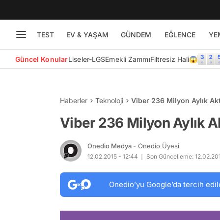
TEST
EV & YAŞAM
GÜNDEM
EĞLENCE
YE
Güncel Konular
Liseler-LGS
Emekli Zammı
Filtresiz Hali😱
Haberler
Teknoloji
Viber 236 Milyon Aylık Akti
Viber 236 Milyon Aylık Ak
Onedio Medya
- Onedio Üyesi
12.02.2015 - 12:44
Son Güncelleme: 12.02.201
Onedio’yu Google’da tercih edil