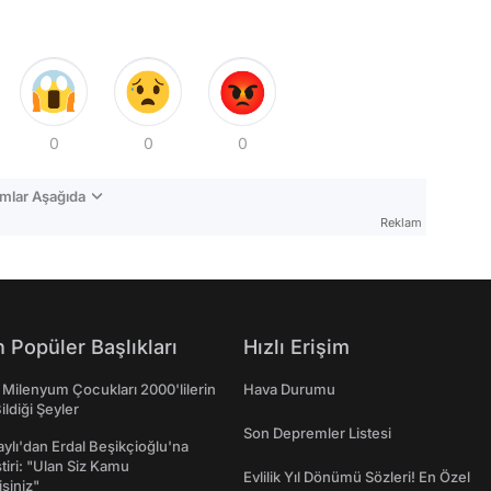
0
0
0
mlar Aşağıda
Reklam
 Popüler Başlıkları
Hızlı Erişim
 Milenyum Çocukları 2000'lilerin
Hava Durumu
ildiği Şeyler
Son Depremler Listesi
taylı'dan Erdal Beşikçioğlu'na
ştiri: "Ulan Siz Kamu
Evlilik Yıl Dönümü Sözleri! En Özel
isiniz"