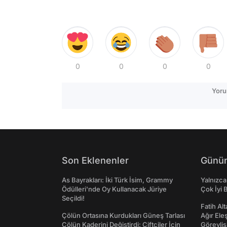
0
0
0
0
Yoru
Son Eklenenler
Günün
As Bayrakları: İki Türk İsim, Grammy
Yalnızca
Ödülleri'nde Oy Kullanacak Jüriye
Çok İyi B
Seçildi!
Fatih Al
Çölün Ortasına Kurdukları Güneş Tarlası
Ağır Ele
Çölün Kaderini Değiştirdi: Çiftçiler İçin
Görevlis