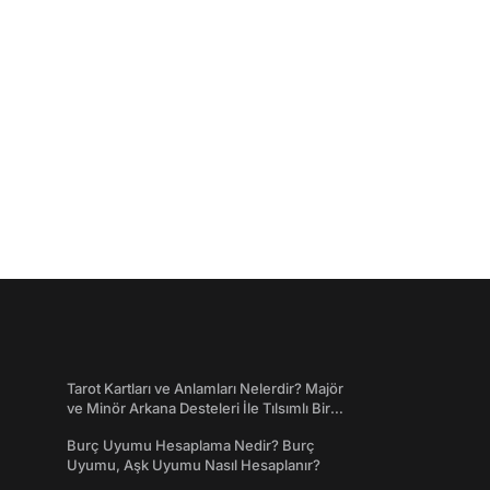
Tarot Kartları ve Anlamları Nelerdir? Majör
ve Minör Arkana Desteleri İle Tılsımlı Bir
Dünyaya Giriş
Burç Uyumu Hesaplama Nedir? Burç
Uyumu, Aşk Uyumu Nasıl Hesaplanır?