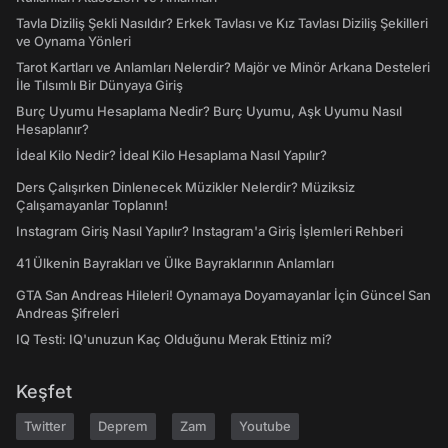
Tavla Diziliş Şekli Nasıldır? Erkek Tavlası ve Kız Tavlası Diziliş Şekilleri
ve Oynama Yönleri
Tarot Kartları ve Anlamları Nelerdir? Majör ve Minör Arkana Desteleri
İle Tılsımlı Bir Dünyaya Giriş
Burç Uyumu Hesaplama Nedir? Burç Uyumu, Aşk Uyumu Nasıl
Hesaplanır?
İdeal Kilo Nedir? İdeal Kilo Hesaplama Nasıl Yapılır?
Ders Çalışırken Dinlenecek Müzikler Nelerdir? Müziksiz
Çalışamayanlar Toplanın!
Instagram Giriş Nasıl Yapılır? Instagram'a Giriş İşlemleri Rehberi
41 Ülkenin Bayrakları ve Ülke Bayraklarının Anlamları
GTA San Andreas Hileleri! Oynamaya Doyamayanlar İçin Güncel San
Andreas Şifreleri
IQ Testi: IQ'unuzun Kaç Olduğunu Merak Ettiniz mi?
Keşfet
Twitter
Deprem
Zam
Youtube