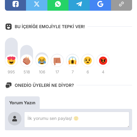
BU İÇERİĞE EMOJİYLE TEPKİ VER!
995
518
106
17
7
6
4
ONEDİO ÜYELERİ NE DİYOR?
Yorum Yazın