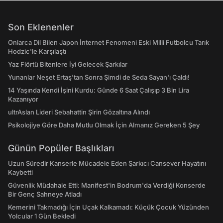
Son Eklenenler
Onlarca Dil Bilen Japon İnternet Fenomeni Eski Milli Futbolcu Tarık
Hodzic'le Karşılaştı
Yaz Flörtü Bitenlere İyi Gelecek Şarkılar
Yunanlar Neşet Ertaş'tan Sonra Şimdi de Seda Sayan'ı Çaldı!
14 Yaşında Kendi İşini Kurdu: Günde 6 Saat Çalışıp 3 Bin Lira
Kazanıyor
ultrAslan Lideri Sebahattin Şirin Gözaltına Alındı
Psikolojiye Göre Daha Mutlu Olmak İçin Almanız Gereken 5 Şey
Günün Popüler Başlıkları
Uzun Süredir Kanserle Mücadele Eden Şarkıcı Cansever Hayatını
Kaybetti
Güvenlik Müdahale Etti: Manifest'in Bodrum'da Verdiği Konserde
Bir Genç Sahneye Atladı
Kemerini Takmadığı İçin Uçak Kalkamadı: Küçük Çocuk Yüzünden
Yolcular 1 Gün Bekledi