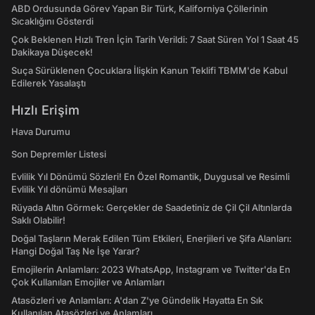
ABD Ordusunda Görev Yapan Bir Türk, Kaliforniya Çöllerinin
Sıcaklığını Gösterdi
Çok Beklenen Hızlı Tren İçin Tarih Verildi: 7 Saat Süren Yol 1 Saat 45
Dakikaya Düşecek!
Suça Sürüklenen Çocuklara İlişkin Kanun Teklifi TBMM'de Kabul
Edilerek Yasalaştı
Hızlı Erişim
Hava Durumu
Son Depremler Listesi
Evlilik Yıl Dönümü Sözleri! En Özel Romantik, Duygusal ve Resimli
Evlilik Yıl dönümü Mesajları
Rüyada Altın Görmek: Gerçekler de Saadetiniz de Çil Çil Altınlarda
Saklı Olabilir!
Doğal Taşların Merak Edilen Tüm Etkileri, Enerjileri ve Şifa Alanları:
Hangi Doğal Taş Ne İşe Yarar?
Emojilerin Anlamları: 2023 WhatsApp, Instagram ve Twitter'da En
Çok Kullanılan Emojiler ve Anlamları
Atasözleri ve Anlamları: A'dan Z'ye Gündelik Hayatta En Sık
Kullanılan Atasözleri ve Anlamları