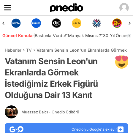
Güncel Konular
Bastonla Vurdu!
"Manyak Mısınız?"
30 Yıl Önce👀
Haberler
TV
Vatanım Sensin Leon'un Ekranlarda Görmek İst
Vatanım Sensin Leon'un
Ekranlarda Görmek
İstediğimiz Erkek Figürü
Olduğuna Dair 13 Kanıt
Muazzez Balcı
- Onedio Editörü
Onedio’yu Google'a ekleyin