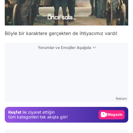
Böyle bir karaktere gerçekten de ihtiyacımız vardı!
Yorumlar ve Emojiler Aşağıda
Video
Test
Gündem
Reklam
Magazin
Keşfet
ile ziyaret ettiğin
Video
tüm kategorileri tek akışta gör!
Test