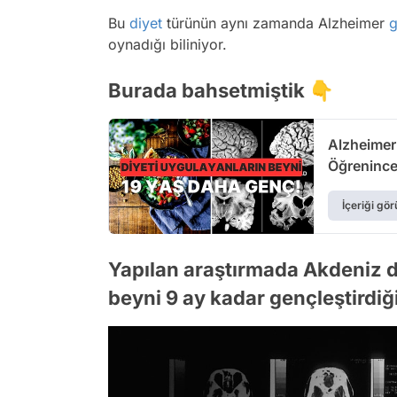
Bu
diyet
türünün aynı zamanda Alzheimer
g
oynadığı biliniyor.
Burada bahsetmiştik 👇
Alzheimer Riskini Aza
Öğrenince
İçeriği gör
Yapılan araştırmada Akdeniz di
beyni 9 ay kadar gençleştirdiği