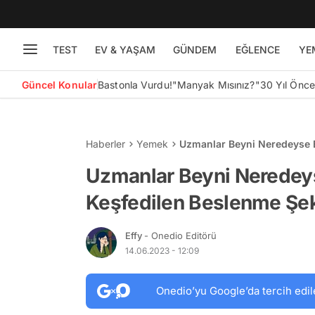
TEST
EV & YAŞAM
GÜNDEM
EĞLENCE
YE
Güncel Konular
Bastonla Vurdu!
"Manyak Mısınız?"
30 Yıl Önc
Haberler
Yemek
Uzmanlar Beyni Neredeyse Bi
Açıkladı!
Uzmanlar Beyni Neredeyse
Keşfedilen Beslenme Şekl
Effy
- Onedio Editörü
14.06.2023 - 12:09
Onedio’yu Google’da tercih edil