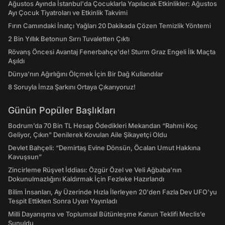
Ağustos Ayında İstanbul'da Çocuklarla Yapılacak Etkinlikler: Ağustos
Ayı Çocuk Tiyatroları ve Etkinlik Takvimi
Fırın Camındaki İnatçı Yağları 20 Dakikada Çözen Temizlik Yöntemi
2 Bin Yıllık Betonun Sırrı Tuvaletten Çıktı
Rövanş Öncesi Avantaj Fenerbahçe'de! Sturm Graz Engeli İlk Maçta
Aşıldı
Dünya’nın Ağırlığını Ölçmek İçin Bir Dağ Kullandılar
8 Soruyla İmza Şarkını Ortaya Çıkarıyoruz!
Günün Popüler Başlıkları
Bodrum’da 70 Bin TL Hesap Ödedikleri Mekandan “Rahmi Koç
Geliyor, Çıkın” Denilerek Kovulan Aile Şikayetçi Oldu
Devlet Bahçeli: “Demirtaş Evine Dönsün, Öcalan Umut Hakkına
Kavuşsun”
Zincirleme Rüşvet İddiası: Özgür Özel ve Veli Ağbaba’nın
Dokunulmazlığını Kaldırmak İçin Fezleke Hazırlandı
Bilim İnsanları, Ay Üzerinde Hızla İlerleyen 20'den Fazla Dev UFO'yu
Tespit Ettikten Sonra Uyarı Yayınladı
Milli Dayanışma ve Toplumsal Bütünleşme Kanun Teklifi Meclis’e
Sunuldu