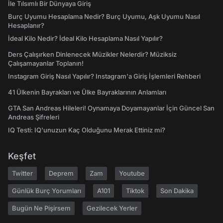
İle Tılsımlı Bir Dünyaya Giriş
Burç Uyumu Hesaplama Nedir? Burç Uyumu, Aşk Uyumu Nasıl
Hesaplanır?
İdeal Kilo Nedir? İdeal Kilo Hesaplama Nasıl Yapılır?
Ders Çalışırken Dinlenecek Müzikler Nelerdir? Müziksiz
Çalışamayanlar Toplanın!
Instagram Giriş Nasıl Yapılır? Instagram'a Giriş İşlemleri Rehberi
41 Ülkenin Bayrakları ve Ülke Bayraklarının Anlamları
GTA San Andreas Hileleri! Oynamaya Doyamayanlar İçin Güncel San
Andreas Şifreleri
IQ Testi: IQ'unuzun Kaç Olduğunu Merak Ettiniz mi?
Keşfet
Twitter
Deprem
Zam
Youtube
Günlük Burç Yorumları
A101
Tiktok
Son Dakika
Bugün Ne Pişirsem
Gezilecek Yerler