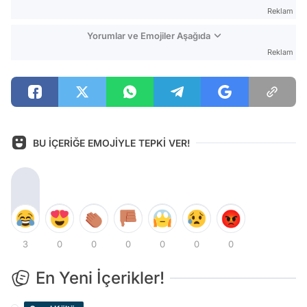
Reklam
Yorumlar ve Emojiler Aşağıda
Reklam
BU İÇERİĞE EMOJİYLE TEPKİ VER!
3
0
0
0
0
0
0
En Yeni İçerikler!