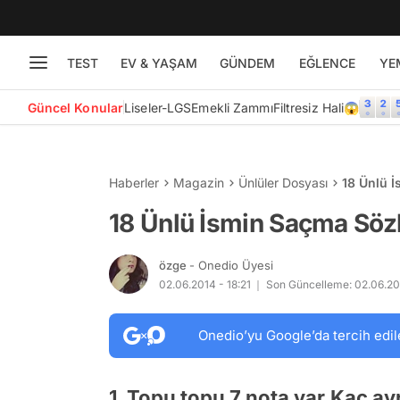
TEST
EV & YAŞAM
GÜNDEM
EĞLENCE
YE
Güncel Konular
Liseler-LGS
Emekli Zammı
Filtresiz Hali😱
Haberler
Magazin
Ünlüler Dosyası
18 Ünlü İ
18 Ünlü İsmin Saçma Sözl
özge
- Onedio Üyesi
02.06.2014 - 18:21
Son Güncelleme: 02.06.20
Onedio’yu Google’da tercih edil
1. Topu topu 7 nota var.Kaç ayr