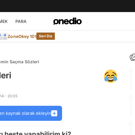
MEK
PARA
ZoneOkey 101
Seri Diz
smin Saçma Sözleri
eri
14 - 20:05
en kaynak olarak ekleyin
ı beste yapabilirim ki?