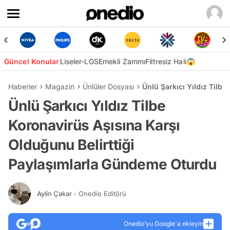
Güncel Konular
Liseler-LGS
Emekli Zammı
Filtresiz Hali😱
Haberler
Magazin
Ünlüler Dosyası
Ünlü Şarkıcı Yıldız Tilb
Ünlü Şarkıcı Yıldız Tilbe
Koronavirüs Aşısına Karşı
Olduğunu Belirttiği
Paylaşımlarla Gündeme Oturdu
Aylin Çakar
- Onedio Editörü
Onedio’yu Google'a ekleyin