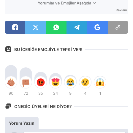
Yorumlar ve Emojiler Aşağıda
Reklam
BU İÇERİĞE EMOJİYLE TEPKİ VER!
90
72
35
24
9
4
1
ONEDİO ÜYELERİ NE DİYOR?
Yorum Yazın