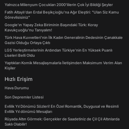
Yalnızca Milenyum Çocukları 2000'lilerin Çok İyi Bildiği Şeyler
Fatih Altaylı'dan Erdal Beşikçioğlu'na Ağır Eleştiri: "Ulan Siz Kamu
Görevlisisiniz"
Google'ın Yapay Zeka Biriminin Başındaki Türk: Koray
Kavukçuoğlu'nu Tanıyalım!
Türk Hava Kuvvetleri'nin İlk Kadın Generalinin Dedesinin Çanakkale
Gazisi Olduğu Ortaya Çıktı
LGS Yerleştirmelerinin Ardından Türkiye'nin En Yüksek Puanlı
Liseleri Belli Oldu
Yaptıkları Komik Mesajlaşmalarla İletişimden Maksimum Verim Alan
Kişiler
Hızlı Erişim
Hava Durumu
Son Depremler Listesi
Evlilik Yıl Dönümü Sözleri! En Özel Romantik, Duygusal ve Resimli
Evlilik Yıl dönümü Mesajları
Rüyada Altın Görmek: Gerçekler de Saadetiniz de Çil Çil Altınlarda
Saklı Olabilir!