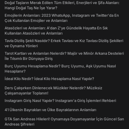
Doğal Taşların Merak Edilen Tüm Etkileri, Enerjileri ve Şifa Alanları:
Hangi Doğal Taş Ne İşe Yarar?
Emojilerin Anlamları: 2023 WhatsApp, Instagram ve Twitter'da En
Çok Kullanılan Emojiler ve Anlamları
Atasözleri ve Anlamları: A'dan Z'ye Gündelik Hayatta En Sık
Kullanılan Atasözleri ve Anlamları
Tavla Diziliş Şekli Nasıldır? Erkek Tavlası ve Kız Tavlası Diziliş Şekilleri
ve Oynama Yönleri
Tarot Kartları ve Anlamları Nelerdir? Majör ve Minör Arkana Desteleri
İle Tılsımlı Bir Dünyaya Giriş
Burç Uyumu Hesaplama Nedir? Burç Uyumu, Aşk Uyumu Nasıl
Hesaplanır?
İdeal Kilo Nedir? İdeal Kilo Hesaplama Nasıl Yapılır?
Ders Çalışırken Dinlenecek Müzikler Nelerdir? Müziksiz
Çalışamayanlar Toplanın!
Instagram Giriş Nasıl Yapılır? Instagram'a Giriş İşlemleri Rehberi
41 Ülkenin Bayrakları ve Ülke Bayraklarının Anlamları
GTA San Andreas Hileleri! Oynamaya Doyamayanlar İçin Güncel San
Andreas Şifreleri