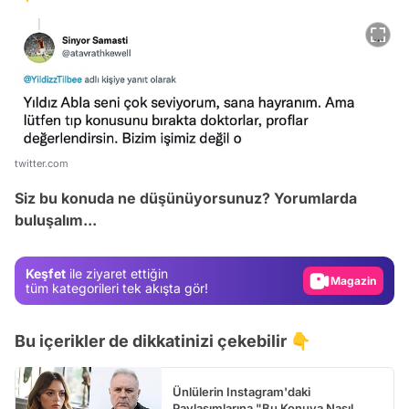
Video
twitter.com
Test
Siz bu konuda ne düşünüyorsunuz? Yorumlarda
buluşalım...
Gündem
Magazin
Keşfet
ile ziyaret ettiğin
Video
tüm kategorileri tek akışta gör!
Test
Bu içerikler de dikkatinizi çekebilir 👇
Ünlülerin Instagram'daki
Paylaşımlarına "Bu Konuya Nasıl