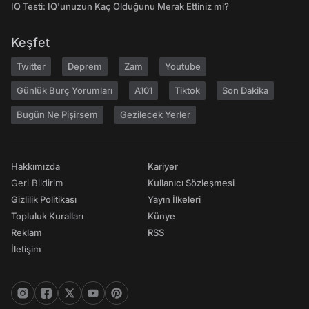
IQ Testi: IQ'unuzun Kaç Olduğunu Merak Ettiniz mi?
Keşfet
Twitter
Deprem
Zam
Youtube
Günlük Burç Yorumları
A101
Tiktok
Son Dakika
Bugün Ne Pişirsem
Gezilecek Yerler
Hakkımızda
Kariyer
Geri Bildirim
Kullanıcı Sözleşmesi
Gizlilik Politikası
Yayın İlkeleri
Topluluk Kuralları
Künye
Reklam
RSS
İletişim