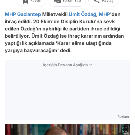
Favori
Yorum Yap
Paylaş
MHP
Gaziantep
Milletvekili
Ümit Özdağ
,
MHP
'den
ihraç edildi. 20 Ekim'de Disiplin Kurulu'na sevk
edilen Özdağ'ın oybirliği ile partiden ihraç edildiği
belirtiliyor. Ümit Özdağ ise ihraç kararının ardından
yaptığı ilk açıklamada 'Karar elime ulaştığında
yargıya başvuracağım' dedi.
İçeriğin Devamı Aşağıda
Reklam