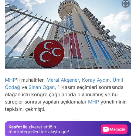
MHP
'li muhalifler,
Meral Akşener
,
Koray Aydın
,
Ümit
Özdağ
ve
Sinan Oğan
, 1 Kasım seçimleri sonrasında
olağanüstü kongre çağrılarında bulunulmuş ve bu
Video
süreçler sonrası yapılan açıklamalar
MHP
yönetiminin
tepkisini çekmişti.
Test
Gündem
Keşfet
ile ziyaret ettiğin
Magazin
tüm kategorileri tek akışta gör!