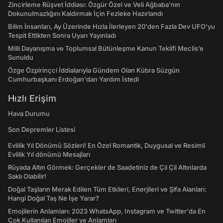
Zincirleme Rüşvet İddiası: Özgür Özel ve Veli Ağbaba’nın
Dokunulmazlığını Kaldırmak İçin Fezleke Hazırlandı
Bilim İnsanları, Ay Üzerinde Hızla İlerleyen 20'den Fazla Dev UFO'yu
Tespit Ettikten Sonra Uyarı Yayınladı
Milli Dayanışma ve Toplumsal Bütünleşme Kanun Teklifi Meclis’e
Sunuldu
Özge Özpirinçci İddialarıyla Gündem Olan Kübra Süzgün
Cumhurbaşkanı Erdoğan'dan Yardım İstedi
Hızlı Erişim
Hava Durumu
Son Depremler Listesi
Evlilik Yıl Dönümü Sözleri! En Özel Romantik, Duygusal ve Resimli
Evlilik Yıl dönümü Mesajları
Rüyada Altın Görmek: Gerçekler de Saadetiniz de Çil Çil Altınlarda
Saklı Olabilir!
Doğal Taşların Merak Edilen Tüm Etkileri, Enerjileri ve Şifa Alanları:
Hangi Doğal Taş Ne İşe Yarar?
Emojilerin Anlamları: 2023 WhatsApp, Instagram ve Twitter'da En
Çok Kullanılan Emojiler ve Anlamları