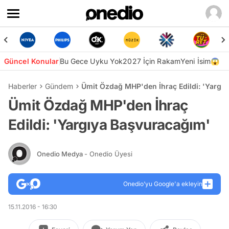
Güncel Konular
Bu Gece Uyku Yok
2027 İçin Rakam
Yeni İsim😱
Haberler
Gündem
Ümit Özdağ MHP'den İhraç Edildi: 'Yargı
Ümit Özdağ MHP'den İhraç
Edildi: 'Yargıya Başvuracağım'
Onedio Medya
- Onedio Üyesi
Onedio’yu Google'a ekleyin
15.11.2016 - 16:30