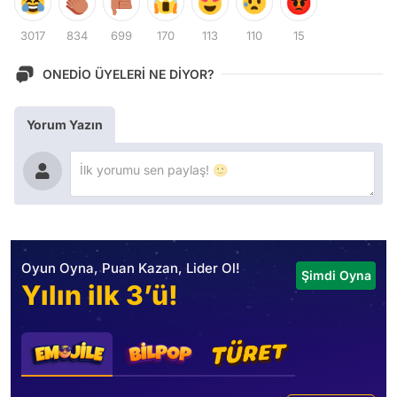
3017
834
699
170
113
110
15
ONEDİO ÜYELERİ NE DİYOR?
Yorum Yazın
Oyun Oyna, Puan Kazan, Lider Ol!
Şimdi Oyna
Yılın ilk 3’ü!