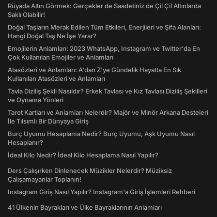
Rüyada Altın Görmek: Gerçekler de Saadetiniz de Çil Çil Altınlarda
Saklı Olabilir!
Doğal Taşların Merak Edilen Tüm Etkileri, Enerjileri ve Şifa Alanları:
Hangi Doğal Taş Ne İşe Yarar?
Emojilerin Anlamları: 2023 WhatsApp, Instagram ve Twitter'da En
Çok Kullanılan Emojiler ve Anlamları
Atasözleri ve Anlamları: A'dan Z'ye Gündelik Hayatta En Sık
Kullanılan Atasözleri ve Anlamları
Tavla Diziliş Şekli Nasıldır? Erkek Tavlası ve Kız Tavlası Diziliş Şekilleri
ve Oynama Yönleri
Tarot Kartları ve Anlamları Nelerdir? Majör ve Minör Arkana Desteleri
İle Tılsımlı Bir Dünyaya Giriş
Burç Uyumu Hesaplama Nedir? Burç Uyumu, Aşk Uyumu Nasıl
Hesaplanır?
İdeal Kilo Nedir? İdeal Kilo Hesaplama Nasıl Yapılır?
Ders Çalışırken Dinlenecek Müzikler Nelerdir? Müziksiz
Çalışamayanlar Toplanın!
Instagram Giriş Nasıl Yapılır? Instagram'a Giriş İşlemleri Rehberi
41 Ülkenin Bayrakları ve Ülke Bayraklarının Anlamları