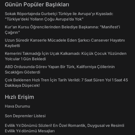
Günün Popüler Başlıkları
Sokak Röportajında Gurbetçi Türkiye ile Avrupa'yı Kıyasladı:
"Türkiye’deki Yolların Çoğu Avrupa’da Yok"
Kur'an Kursu Öğrencilerinden Belediye Başkanına: "Manifest’i
Çağırın"
Uzun Süredir Kanserle Mücadele Eden Şarkıcı Cansever Hayatını
Kaybetti
Kemerini Takmadığı İçin Uçak Kalkamadı: Küçük Çocuk Yüzünden
Yolcular 1 Gün Bekledi
ABD Ordusunda Görev Yapan Bir Türk, Kaliforniya Çöllerinin
Sıcaklığını Gösterdi
Çok Beklenen Hızlı Tren İçin Tarih Verildi: 7 Saat Süren Yol 1 Saat 45
Dakikaya Düşecek!
Hızlı Erişim
Hava Durumu
Son Depremler Listesi
Evlilik Yıl Dönümü Sözleri! En Özel Romantik, Duygusal ve Resimli
Evlilik Yıl dönümü Mesajları