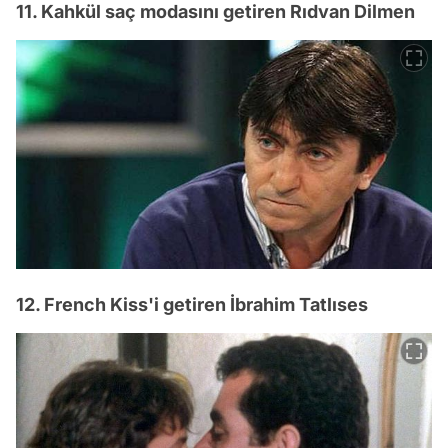
11. Kahkül saç modasını getiren Rıdvan Dilmen
12. French Kiss'i getiren İbrahim Tatlıses