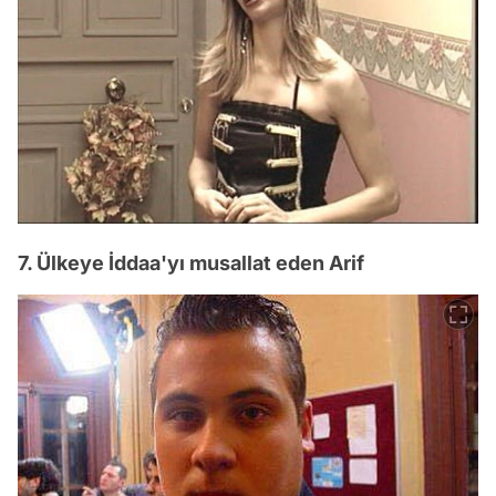
7. Ülkeye İddaa'yı musallat eden Arif