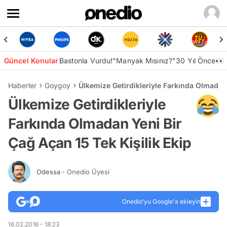
Güncel Konular
Bastonla Vurdu!
"Manyak Mısınız?"
30 Yıl Önce👀
Haberler
Goygoy
Ülkemize Getirdikleriyle Farkında Olmadan 
Ülkemize Getirdikleriyle
Farkında Olmadan Yeni Bir
Çağ Açan 15 Tek Kişilik Ekip
Odessa
- Onedio Üyesi
Onedio’yu Google'a ekleyin
16.02.2016 - 18:23