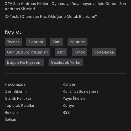
GTA San Andreas Hileleri! Oynamaya Doyamayanlar İçin Güncel San
Andreas Şifreleri
IQ Testi: IQ'unuzun Kaç Olduğunu Merak Ettiniz mi?
Keşfet
Twitter
Deprem
Zam
Youtube
Günlük Burç Yorumları
A101
Tiktok
Son Dakika
Bugün Ne Pişirsem
Gezilecek Yerler
Hakkımızda
Kariyer
Geri Bildirim
Kullanıcı Sözleşmesi
Gizlilik Politikası
Yayın İlkeleri
Topluluk Kuralları
Künye
Reklam
RSS
İletişim