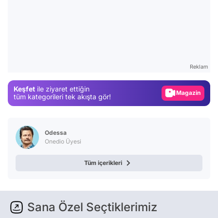
Video
Test
Gündem
Reklam
Magazin
Keşfet
ile ziyaret ettiğin
Video
tüm kategorileri tek akışta gör!
Test
Odessa
Onedio Üyesi
Tüm içerikleri
Sana Özel Seçtiklerimiz