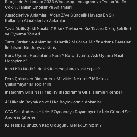
Emojilerin Anlamları: 2023 WhatsApp, Instagram ve Twitter'da En
Çok Kullanılan Emojiler ve Anlamları
Atasözleri ve Anlamları: A'dan Z'ye Gündelik Hayatta En Sık
Kullanılan Atasözleri ve Anlamları
Tavla Diziliş Şekli Nasıldır? Erkek Tavlası ve Kız Tavlası Diziliş Şekilleri
ve Oynama Yönleri
Tarot Kartları ve Anlamları Nelerdir? Majör ve Minör Arkana Desteleri
İle Tılsımlı Bir Dünyaya Giriş
Burç Uyumu Hesaplama Nedir? Burç Uyumu, Aşk Uyumu Nasıl
Hesaplanır?
İdeal Kilo Nedir? İdeal Kilo Hesaplama Nasıl Yapılır?
Ders Çalışırken Dinlenecek Müzikler Nelerdir? Müziksiz
Çalışamayanlar Toplanın!
Instagram Giriş Nasıl Yapılır? Instagram'a Giriş İşlemleri Rehberi
41 Ülkenin Bayrakları ve Ülke Bayraklarının Anlamları
GTA San Andreas Hileleri! Oynamaya Doyamayanlar İçin Güncel San
Andreas Şifreleri
IQ Testi: IQ'unuzun Kaç Olduğunu Merak Ettiniz mi?