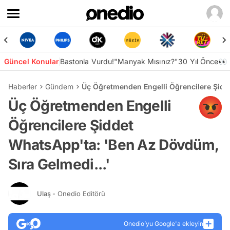
Güncel Konular
Bastonla Vurdu!
"Manyak Mısınız?"
30 Yıl Önce👀
Haberler
Gündem
Üç Öğretmenden Engelli Öğrencilere Şidde
Üç Öğretmenden Engelli
Öğrencilere Şiddet
WhatsApp'ta: 'Ben Az Dövdüm,
Sıra Gelmedi...'
Ulaş
- Onedio Editörü
Onedio’yu Google'a ekleyin