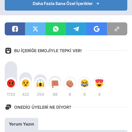
Daha Fazla Sana Özel İçerikler
BU İÇERİĞE EMOJİYLE TEPKİ VER!
1720
432
254
88
8
6
4
ONEDİO ÜYELERİ NE DİYOR?
Yorum Yazın