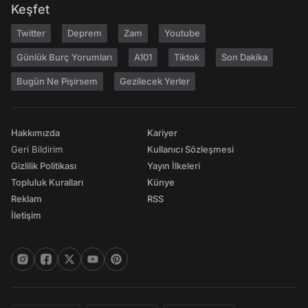
Keşfet
Twitter
Deprem
Zam
Youtube
Günlük Burç Yorumları
A101
Tiktok
Son Dakika
Bugün Ne Pişirsem
Gezilecek Yerler
Hakkımızda
Kariyer
Geri Bildirim
Kullanıcı Sözleşmesi
Gizlilik Politikası
Yayın İlkeleri
Topluluk Kuralları
Künye
Reklam
RSS
İletişim