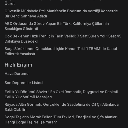
Ücret
Güvenlik Müdahale Etti: Manifest'in Bodrum'da Verdiği Konserde
Bir Genç Sahneye Atladı
ABD Ordusunda Görev Yapan Bir Türk, Kaliforniya Çöllerinin
Sıcaklığını Gösterdi
Çok Beklenen Hızlı Tren İçin Tarih Verildi: 7 Saat Süren Yol 1 Saat 45
Dakikaya Düşecek!
Suça Sürüklenen Çocuklara İlişkin Kanun Teklifi TBMM'de Kabul
Edilerek Yasalaştı
Hızlı Erişim
Hava Durumu
Son Depremler Listesi
Evlilik Yıl Dönümü Sözleri! En Özel Romantik, Duygusal ve Resimli
Evlilik Yıl dönümü Mesajları
Rüyada Altın Görmek: Gerçekler de Saadetiniz de Çil Çil Altınlarda
Saklı Olabilir!
Doğal Taşların Merak Edilen Tüm Etkileri, Enerjileri ve Şifa Alanları:
Hangi Doğal Taş Ne İşe Yarar?