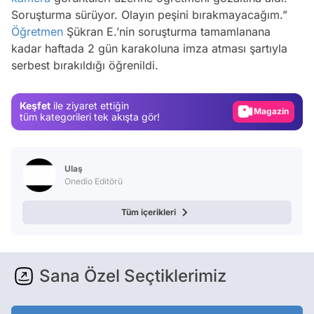
Soruşturma sürüyor. Olayın peşini bırakmayacağım.”
Öğretmen
Şükran E.’nin soruşturma tamamlanana
Video
kadar haftada 2 gün karakoluna imza atması şartıyla
serbest bırakıldığı öğrenildi.
Test
Gündem
Keşfet
ile ziyaret ettiğin
Magazin
tüm kategorileri tek akışta gör!
Video
Test
Ulaş
Onedio Editörü
Tüm içerikleri
Sana Özel Seçtiklerimiz