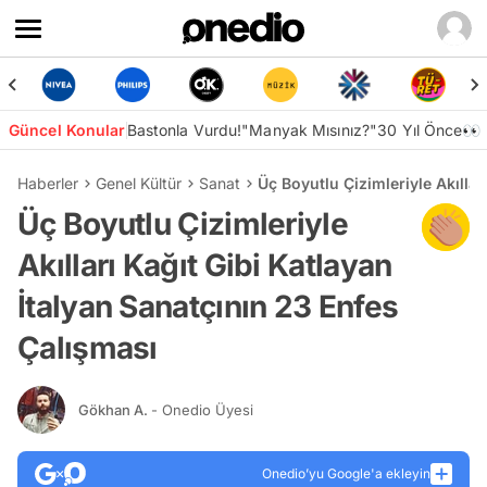
Güncel Konular
Bastonla Vurdu!
"Manyak Mısınız?"
30 Yıl Önce👀
Haberler
Genel Kültür
Sanat
Üç Boyutlu Çizimleriyle Akıllar
Üç Boyutlu Çizimleriyle
Akılları Kağıt Gibi Katlayan
İtalyan Sanatçının 23 Enfes
Çalışması
Gökhan A.
- Onedio Üyesi
Onedio’yu Google'a ekleyin