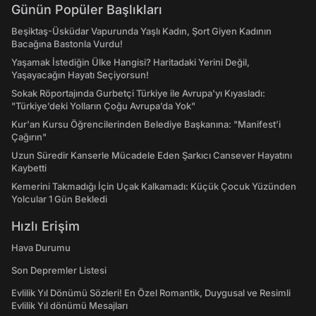
Günün Popüler Başlıkları
Beşiktaş-Üsküdar Vapurunda Yaşlı Kadın, Şort Giyen Kadının
Bacağına Bastonla Vurdu!
Yaşamak İstediğin Ülke Hangisi? Haritadaki Yerini Değil,
Yaşayacağın Hayatı Seçiyorsun!
Sokak Röportajında Gurbetçi Türkiye ile Avrupa'yı Kıyasladı:
"Türkiye’deki Yolların Çoğu Avrupa’da Yok"
Kur'an Kursu Öğrencilerinden Belediye Başkanına: "Manifest’i
Çağırın"
Uzun Süredir Kanserle Mücadele Eden Şarkıcı Cansever Hayatını
Kaybetti
Kemerini Takmadığı İçin Uçak Kalkamadı: Küçük Çocuk Yüzünden
Yolcular 1 Gün Bekledi
Hızlı Erişim
Hava Durumu
Son Depremler Listesi
Evlilik Yıl Dönümü Sözleri! En Özel Romantik, Duygusal ve Resimli
Evlilik Yıl dönümü Mesajları