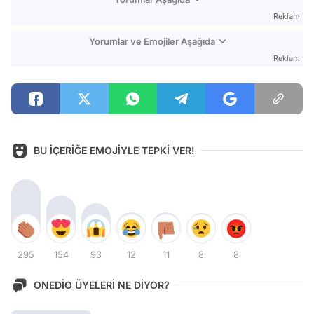
Reklam
Yorumlar ve Emojiler Aşağıda
Reklam
BU İÇERİĞE EMOJİYLE TEPKİ VER!
295
154
93
12
11
8
8
ONEDİO ÜYELERİ NE DİYOR?