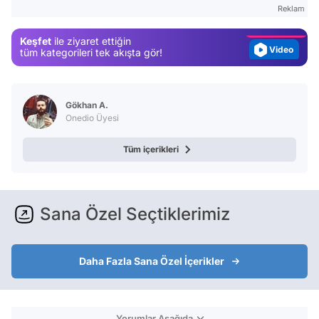
Reklam
Magazin
Keşfet
ile ziyaret ettiğin
Video
tüm kategorileri tek akışta gör!
Test
Gökhan A.
Onedio Üyesi
Tüm içerikleri
Sana Özel Seçtiklerimiz
Daha Fazla Sana Özel İçerikler
Yorumlar Aşağıda