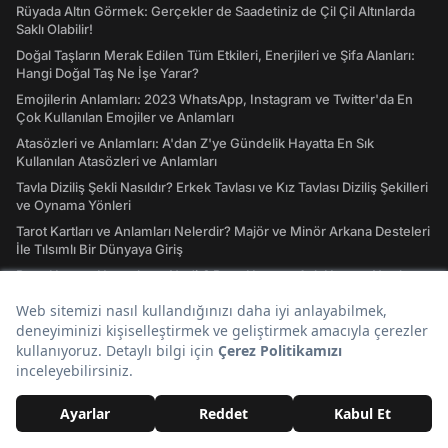
Rüyada Altın Görmek: Gerçekler de Saadetiniz de Çil Çil Altınlarda
Saklı Olabilir!
Doğal Taşların Merak Edilen Tüm Etkileri, Enerjileri ve Şifa Alanları:
Hangi Doğal Taş Ne İşe Yarar?
Emojilerin Anlamları: 2023 WhatsApp, Instagram ve Twitter'da En
Çok Kullanılan Emojiler ve Anlamları
Atasözleri ve Anlamları: A'dan Z'ye Gündelik Hayatta En Sık
Kullanılan Atasözleri ve Anlamları
Tavla Diziliş Şekli Nasıldır? Erkek Tavlası ve Kız Tavlası Diziliş Şekilleri
ve Oynama Yönleri
Tarot Kartları ve Anlamları Nelerdir? Majör ve Minör Arkana Desteleri
İle Tılsımlı Bir Dünyaya Giriş
Burç Uyumu Hesaplama Nedir? Burç Uyumu, Aşk Uyumu Nasıl
Hesaplanır?
İdeal Kilo Nedir? İdeal Kilo Hesaplama Nasıl Yapılır?
Ders Çalışırken Dinlenecek Müzikler Nelerdir? Müziksiz
Çalışamayanlar Toplanın!
Instagram Giriş Nasıl Yapılır? Instagram'a Giriş İşlemleri Rehberi
41 Ülkenin Bayrakları ve Ülke Bayraklarının Anlamları