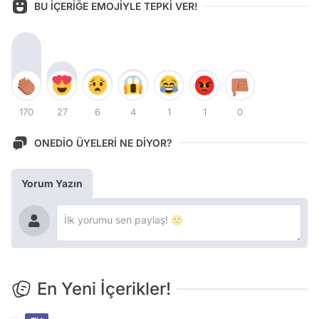
BU İÇERİĞE EMOJİYLE TEPKİ VER!
170
27
6
4
1
1
0
ONEDİO ÜYELERİ NE DİYOR?
Yorum Yazın
En Yeni İçerikler!