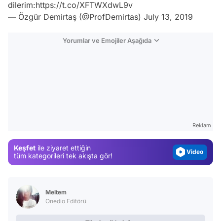
dilerim:
https://t.co/XFTWXdwL9v
— Özgür Demirtaş (@ProfDemirtas)
July 13, 2019
Yorumlar ve Emojiler Aşağıda
Video
Test
Gündem
Reklam
Magazin
Keşfet
ile ziyaret ettiğin
Video
tüm kategorileri tek akışta gör!
Test
Meltem
Onedio Editörü