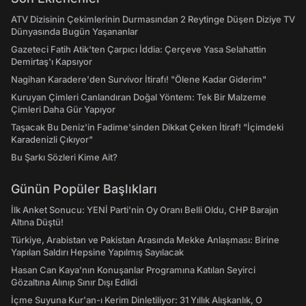
ATV Dizisinin Çekimlerinin Durmasından 2 Reytinge Düşen Diziye TV
Dünyasında Bugün Yaşananlar
Gazeteci Fatih Atik'ten Çarpıcı İddia: Çerçeve Yasa Selahattin
Demirtaş'ı Kapsıyor
Nagihan Karadere'den Survivor İtirafı! "Ölene Kadar Giderim"
Kuruyan Çimleri Canlandıran Doğal Yöntem: Tek Bir Malzeme
Çimleri Daha Gür Yapıyor
Taşacak Bu Deniz'in Fadime'sinden Dikkat Çeken İtiraf! "İçimdeki
Karadenizli Çıkıyor"
Bu Şarkı Sözleri Kime Ait?
Günün Popüler Başlıkları
İlk Anket Sonucu: YENİ Parti'nin Oy Oranı Belli Oldu, CHP Barajın
Altına Düştü!
Türkiye, Arabistan ve Pakistan Arasında Mekke Anlaşması: Birine
Yapılan Saldırı Hepsine Yapılmış Sayılacak
Hasan Can Kaya’nın Konuşanlar Programına Katılan Seyirci
Gözaltına Alınıp Sınır Dışı Edildi
İçme Suyuna Kur'an-ı Kerim Dinletiliyor: 31 Yıllık Alışkanlık, O