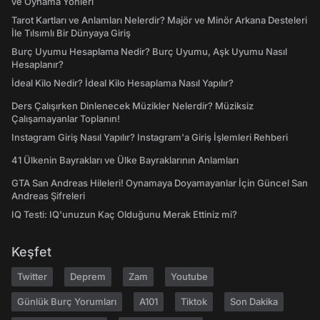
ve Oynama Yönleri
Tarot Kartları ve Anlamları Nelerdir? Majör ve Minör Arkana Desteleri
İle Tılsımlı Bir Dünyaya Giriş
Burç Uyumu Hesaplama Nedir? Burç Uyumu, Aşk Uyumu Nasıl
Hesaplanır?
İdeal Kilo Nedir? İdeal Kilo Hesaplama Nasıl Yapılır?
Ders Çalışırken Dinlenecek Müzikler Nelerdir? Müziksiz
Çalışamayanlar Toplanın!
Instagram Giriş Nasıl Yapılır? Instagram'a Giriş İşlemleri Rehberi
41 Ülkenin Bayrakları ve Ülke Bayraklarının Anlamları
GTA San Andreas Hileleri! Oynamaya Doyamayanlar İçin Güncel San
Andreas Şifreleri
IQ Testi: IQ'unuzun Kaç Olduğunu Merak Ettiniz mi?
Keşfet
Twitter
Deprem
Zam
Youtube
Günlük Burç Yorumları
A101
Tiktok
Son Dakika