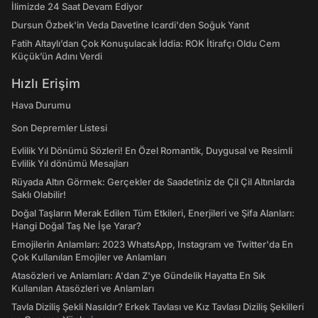
İlimizde 24 Saat Devam Ediyor
Dursun Özbek'in Veda Davetine Icardi'den Soğuk Yanıt
Fatih Altaylı’dan Çok Konuşulacak İddia: ROK İtirafçı Oldu Cem
Küçük’ün Adını Verdi
Hızlı Erişim
Hava Durumu
Son Depremler Listesi
Evlilik Yıl Dönümü Sözleri! En Özel Romantik, Duygusal ve Resimli
Evlilik Yıl dönümü Mesajları
Rüyada Altın Görmek: Gerçekler de Saadetiniz de Çil Çil Altınlarda
Saklı Olabilir!
Doğal Taşların Merak Edilen Tüm Etkileri, Enerjileri ve Şifa Alanları:
Hangi Doğal Taş Ne İşe Yarar?
Emojilerin Anlamları: 2023 WhatsApp, Instagram ve Twitter'da En
Çok Kullanılan Emojiler ve Anlamları
Atasözleri ve Anlamları: A'dan Z'ye Gündelik Hayatta En Sık
Kullanılan Atasözleri ve Anlamları
Tavla Diziliş Şekli Nasıldır? Erkek Tavlası ve Kız Tavlası Diziliş Şekilleri