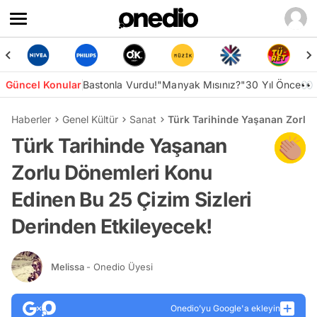
Güncel Konular
Bastonla Vurdu!
"Manyak Mısınız?"
30 Yıl Önce👀
Haberler
Genel Kültür
Sanat
Türk Tarihinde Yaşanan Zorlu 
Türk Tarihinde Yaşanan
Zorlu Dönemleri Konu
Edinen Bu 25 Çizim Sizleri
Derinden Etkileyecek!
Melissa
- Onedio Üyesi
Onedio’yu Google'a ekleyin