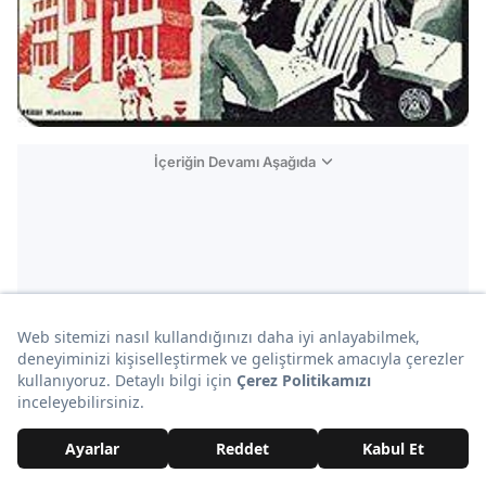
İçeriğin Devamı Aşağıda
Reklam
21. Türk İstiklal Harbi'nin ilk propaganda
afişlerinden birisi, ismi "Halaskâran-ı İslâm"
(İslâm'ın Kurtarıcıları).