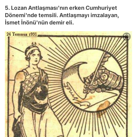
5. Lozan Antlaşması'nın erken Cumhuriyet
Dönemi'nde temsili. Antlaşmayı imzalayan,
İsmet İnönü'nün demir eli.