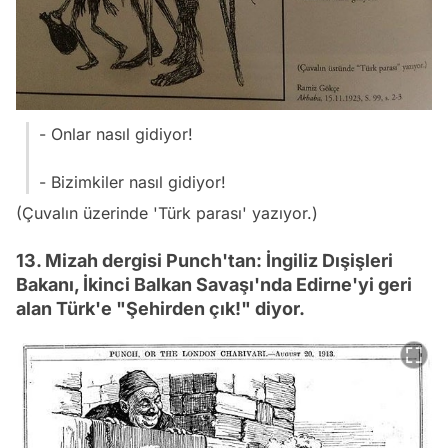
- Onlar nasıl gidiyor!
- Bizimkiler nasıl gidiyor!
(Çuvalın üzerinde 'Türk parası' yazıyor.)
13. Mizah dergisi Punch'tan: İngiliz Dışişleri
Bakanı, İkinci Balkan Savaşı'nda Edirne'yi geri
alan Türk'e "Şehirden çık!" diyor.