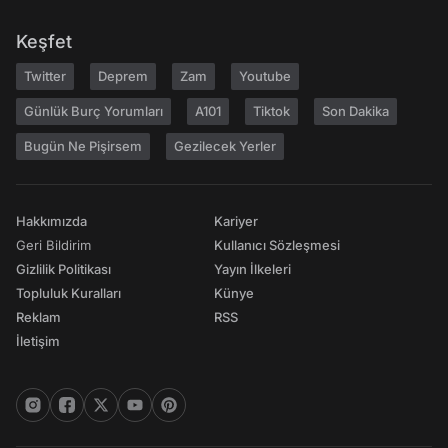
Keşfet
Twitter
Deprem
Zam
Youtube
Günlük Burç Yorumları
A101
Tiktok
Son Dakika
Bugün Ne Pişirsem
Gezilecek Yerler
Hakkımızda
Kariyer
Geri Bildirim
Kullanıcı Sözleşmesi
Gizlilik Politikası
Yayın İlkeleri
Topluluk Kuralları
Künye
Reklam
RSS
İletişim