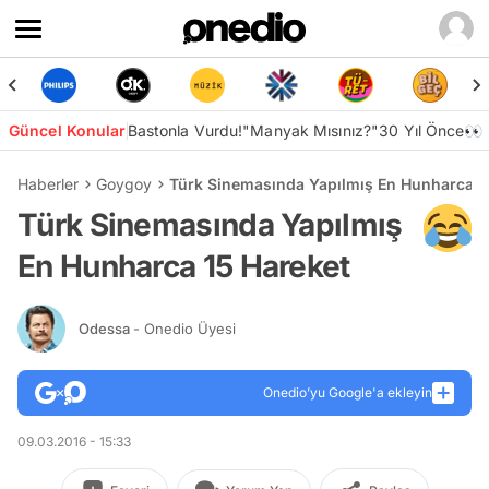
Güncel Konular
Bastonla Vurdu!
"Manyak Mısınız?"
30 Yıl Önce👀
Haberler
Goygoy
Türk Sinemasında Yapılmış En Hunharca 1
Türk Sinemasında Yapılmış
En Hunharca 15 Hareket
Odessa
- Onedio Üyesi
Onedio’yu Google'a ekleyin
09.03.2016 - 15:33