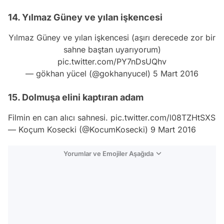
14. Yılmaz Güney ve yılan işkencesi
Yılmaz Güney ve yılan işkencesi (aşırı derecede zor bir
sahne baştan uyarıyorum)
pic.twitter.com/PY7nDsUQhv
— gökhan yücel (@gokhanyucel)
5 Mart 2016
15. Dolmuşa elini kaptıran adam
Filmin en can alıcı sahnesi.
pic.twitter.com/l08TZHtSXS
— Koçum Kosecki (@KocumKosecki)
9 Mart 2016
Yorumlar ve Emojiler Aşağıda
Video
Test
Gündem