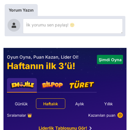
Yorum Yazın
Oyun Oyna, Puan Kazan, Lider Ol!
Şimdi Oyna
Haftanın ilk 3’ü!
Günlük
Haftalık
Aylık
Yıllık
Sıralamalar 👑
Kazanılan puan
Liderlik Tablosunu Gör!