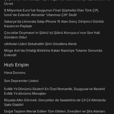
Ücret
8 Milyonluk Euro'luk Soygunun Firari Şüphelisi Olan Türk Çift,
İzmir'de Evlendi: Almanlar 'Utanmaz Çift' Dedi!
Sakarya'da Limonata Satıp iPhone 15 Alan Genç Girişimci Günlük
Kazancını Paylaştı
Çocuklar Duymasın'ın Şükrü'sü Şükrü Koruyucu'nun Son Hali
Gündem Oldu!
ultrAslan Lideri Sebahattin Şirin Gözaltına Alındı
Müge Anlı'da Ortalığı Birbirine Katan Nazmiye Tutaner Sonunda
Evlendi!
Hızlı Erişim
Hava Durumu
Son Depremler Listesi
Evlilik Yıl Dönümü Sözleri! En Özel Romantik, Duygusal ve Resimli
Evlilik Yıl dönümü Mesajları
Rüyada Altın Görmek: Gerçekler de Saadetiniz de Çil Çil Altınlarda
Saklı Olabilir!
Doğal Taşların Merak Edilen Tüm Etkileri, Enerjileri ve Şifa Alanları: