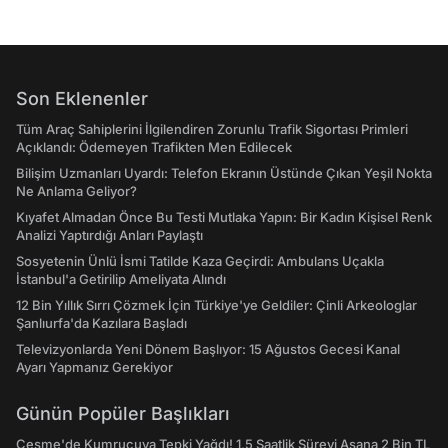
Son Eklenenler
Tüm Araç Sahiplerini İlgilendiren Zorunlu Trafik Sigortası Primleri
Açıklandı: Ödemeyen Trafikten Men Edilecek
Bilişim Uzmanları Uyardı: Telefon Ekranın Üstünde Çıkan Yeşil Nokta
Ne Anlama Geliyor?
Kıyafet Almadan Önce Bu Testi Mutlaka Yapın: Bir Kadın Kişisel Renk
Analizi Yaptırdığı Anları Paylaştı
Sosyetenin Ünlü İsmi Tatilde Kaza Geçirdi: Ambulans Uçakla
İstanbul'a Getirilip Ameliyata Alındı
12 Bin Yıllık Sırrı Çözmek İçin Türkiye'ye Geldiler: Çinli Arkeologlar
Şanlıurfa'da Kazılara Başladı
Televizyonlarda Yeni Dönem Başlıyor: 15 Ağustos Gecesi Kanal
Ayarı Yapmanız Gerekiyor
Günün Popüler Başlıkları
Çeşme'de Kumrucuya Tepki Yağdı! 1,5 Saatlik Süreyi Aşana 2 Bin TL