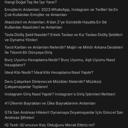
Hangi Doğal Taş Ne İşe Yarar?
Emojilerin Anlamları: 2023 WhatsApp, Instagram ve Twitter'da En
Çok Kullanılan Emojiler ve Anlamları
Atasözleri ve Anlamları: A'dan Z'ye Gündelik Hayatta En Sık
Kullanılan Atasözleri ve Anlamları
Tavla Diziliş Şekli Nasıldır? Erkek Tavlası ve Kız Tavlası Diziliş Şekilleri
ve Oynama Yönleri
Tarot Kartları ve Anlamları Nelerdir? Majör ve Minör Arkana Desteleri
İle Tılsımlı Bir Dünyaya Giriş
Burç Uyumu Hesaplama Nedir? Burç Uyumu, Aşk Uyumu Nasıl
Hesaplanır?
İdeal Kilo Nedir? İdeal Kilo Hesaplama Nasıl Yapılır?
Ders Çalışırken Dinlenecek Müzikler Nelerdir? Müziksiz
Çalışamayanlar Toplanın!
Instagram Giriş Nasıl Yapılır? Instagram'a Giriş İşlemleri Rehberi
41 Ülkenin Bayrakları ve Ülke Bayraklarının Anlamları
GTA San Andreas Hileleri! Oynamaya Doyamayanlar İçin Güncel San
Andreas Şifreleri
IQ Testi: IQ'unuzun Kaç Olduğunu Merak Ettiniz mi?