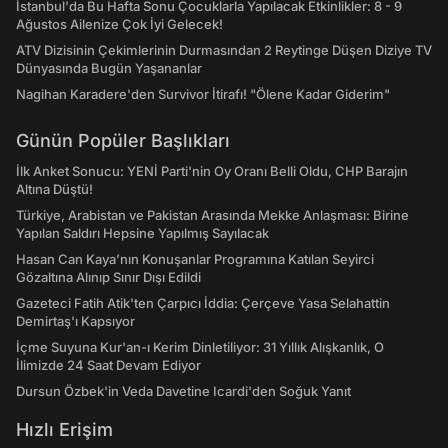
İstanbul'da Bu Hafta Sonu Çocuklarla Yapılacak Etkinlikler: 8 - 9
Ağustos Ailenize Çok İyi Gelecek!
ATV Dizisinin Çekimlerinin Durmasından 2 Reytinge Düşen Diziye TV
Dünyasında Bugün Yaşananlar
Nagihan Karadere'den Survivor İtirafı! "Ölene Kadar Giderim"
Günün Popüler Başlıkları
İlk Anket Sonucu: YENİ Parti'nin Oy Oranı Belli Oldu, CHP Barajın
Altına Düştü!
Türkiye, Arabistan ve Pakistan Arasında Mekke Anlaşması: Birine
Yapılan Saldırı Hepsine Yapılmış Sayılacak
Hasan Can Kaya’nın Konuşanlar Programına Katılan Seyirci
Gözaltına Alınıp Sınır Dışı Edildi
Gazeteci Fatih Atik'ten Çarpıcı İddia: Çerçeve Yasa Selahattin
Demirtaş'ı Kapsıyor
İçme Suyuna Kur'an-ı Kerim Dinletiliyor: 31 Yıllık Alışkanlık, O
İlimizde 24 Saat Devam Ediyor
Dursun Özbek'in Veda Davetine Icardi'den Soğuk Yanıt
Hızlı Erişim