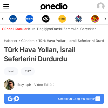
Güncel Konular
Kural Değişiyor
Emekli Zammı
Acı Gerçekler
Haberler
Gündem
Türk Hava Yolları, İsrail Seferlerini Durdu
Türk Hava Yolları, İsrail
Seferlerini Durdurdu
İsrail
THY
Eray İspir
- Video Editörü
Onedio’yu Google'a ekleyin