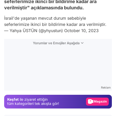
seferlerimize ikinci bir bildirime kadar ara
verilmiştir" açıklamasında bulundu.
İsrail'de yaşanan mevcut durum sebebiyle
seferlerimize ikinci bir bildirime kadar ara verilmiştir.
— Yahya ÜSTÜN (@yhyustun)
October 10, 2023
Yorumlar ve Emojiler Aşağıda
Video
Test
Reklam
Gündem
Keşfet
ile ziyaret ettiğin
Magazin
tüm kategorileri tek akışta gör!
Video