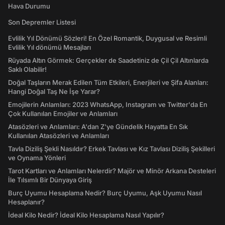
Hava Durumu
Son Depremler Listesi
Evlilik Yıl Dönümü Sözleri! En Özel Romantik, Duygusal ve Resimli
Evlilik Yıl dönümü Mesajları
Rüyada Altın Görmek: Gerçekler de Saadetiniz de Çil Çil Altınlarda
Saklı Olabilir!
Doğal Taşların Merak Edilen Tüm Etkileri, Enerjileri ve Şifa Alanları:
Hangi Doğal Taş Ne İşe Yarar?
Emojilerin Anlamları: 2023 WhatsApp, Instagram ve Twitter'da En
Çok Kullanılan Emojiler ve Anlamları
Atasözleri ve Anlamları: A'dan Z'ye Gündelik Hayatta En Sık
Kullanılan Atasözleri ve Anlamları
Tavla Diziliş Şekli Nasıldır? Erkek Tavlası ve Kız Tavlası Diziliş Şekilleri
ve Oynama Yönleri
Tarot Kartları ve Anlamları Nelerdir? Majör ve Minör Arkana Desteleri
İle Tılsımlı Bir Dünyaya Giriş
Burç Uyumu Hesaplama Nedir? Burç Uyumu, Aşk Uyumu Nasıl
Hesaplanır?
İdeal Kilo Nedir? İdeal Kilo Hesaplama Nasıl Yapılır?