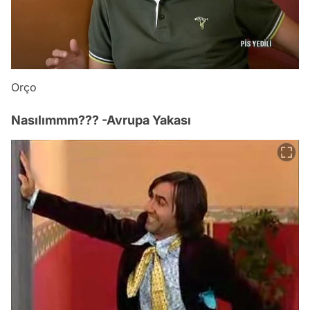
Orço
Nasılımmm??? -Avrupa Yakası