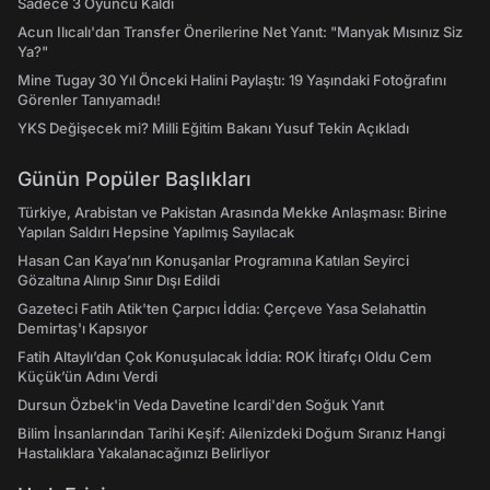
Sadece 3 Oyuncu Kaldı
Acun Ilıcalı'dan Transfer Önerilerine Net Yanıt: "Manyak Mısınız Siz
Ya?"
Mine Tugay 30 Yıl Önceki Halini Paylaştı: 19 Yaşındaki Fotoğrafını
Görenler Tanıyamadı!
YKS Değişecek mi? Milli Eğitim Bakanı Yusuf Tekin Açıkladı
Günün Popüler Başlıkları
Türkiye, Arabistan ve Pakistan Arasında Mekke Anlaşması: Birine
Yapılan Saldırı Hepsine Yapılmış Sayılacak
Hasan Can Kaya’nın Konuşanlar Programına Katılan Seyirci
Gözaltına Alınıp Sınır Dışı Edildi
Gazeteci Fatih Atik'ten Çarpıcı İddia: Çerçeve Yasa Selahattin
Demirtaş'ı Kapsıyor
Fatih Altaylı’dan Çok Konuşulacak İddia: ROK İtirafçı Oldu Cem
Küçük’ün Adını Verdi
Dursun Özbek'in Veda Davetine Icardi'den Soğuk Yanıt
Bilim İnsanlarından Tarihi Keşif: Ailenizdeki Doğum Sıranız Hangi
Hastalıklara Yakalanacağınızı Belirliyor