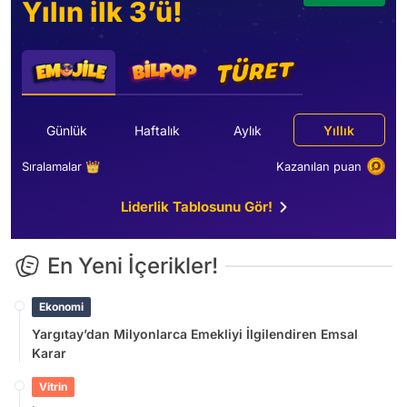
Yılın ilk 3’ü!
Günlük
Haftalık
Aylık
Yıllık
Sıralamalar 👑
Kazanılan puan
Liderlik Tablosunu Gör!
En Yeni İçerikler!
Ekonomi
Yargıtay’dan Milyonlarca Emekliyi İlgilendiren Emsal
Karar
Vitrin