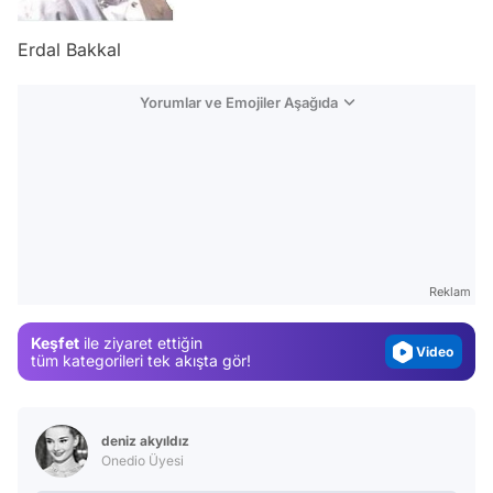
Erdal Bakkal
Yorumlar ve Emojiler Aşağıda
Video
Test
Gündem
Reklam
Magazin
Keşfet
ile ziyaret ettiğin
Video
tüm kategorileri tek akışta gör!
Test
deniz akyıldız
Onedio Üyesi