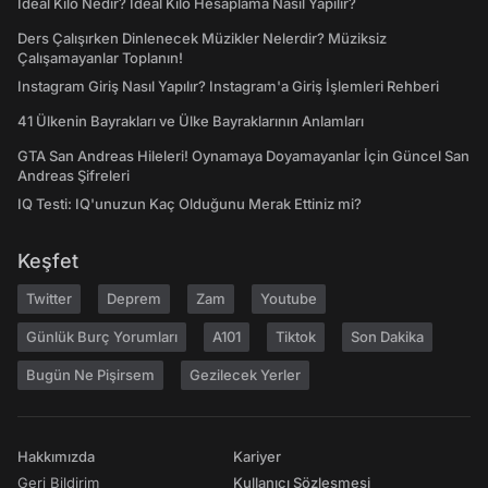
İdeal Kilo Nedir? İdeal Kilo Hesaplama Nasıl Yapılır?
Ders Çalışırken Dinlenecek Müzikler Nelerdir? Müziksiz
Çalışamayanlar Toplanın!
Instagram Giriş Nasıl Yapılır? Instagram'a Giriş İşlemleri Rehberi
41 Ülkenin Bayrakları ve Ülke Bayraklarının Anlamları
GTA San Andreas Hileleri! Oynamaya Doyamayanlar İçin Güncel San
Andreas Şifreleri
IQ Testi: IQ'unuzun Kaç Olduğunu Merak Ettiniz mi?
Keşfet
Twitter
Deprem
Zam
Youtube
Günlük Burç Yorumları
A101
Tiktok
Son Dakika
Bugün Ne Pişirsem
Gezilecek Yerler
Hakkımızda
Kariyer
Geri Bildirim
Kullanıcı Sözleşmesi