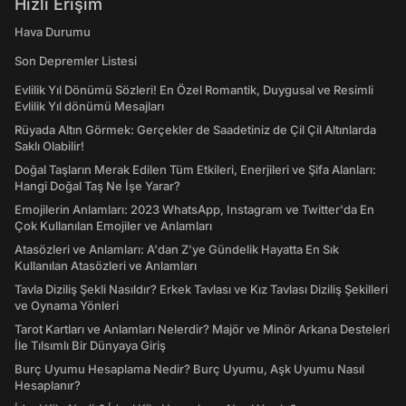
Hızlı Erişim
Hava Durumu
Son Depremler Listesi
Evlilik Yıl Dönümü Sözleri! En Özel Romantik, Duygusal ve Resimli
Evlilik Yıl dönümü Mesajları
Rüyada Altın Görmek: Gerçekler de Saadetiniz de Çil Çil Altınlarda
Saklı Olabilir!
Doğal Taşların Merak Edilen Tüm Etkileri, Enerjileri ve Şifa Alanları:
Hangi Doğal Taş Ne İşe Yarar?
Emojilerin Anlamları: 2023 WhatsApp, Instagram ve Twitter'da En
Çok Kullanılan Emojiler ve Anlamları
Atasözleri ve Anlamları: A'dan Z'ye Gündelik Hayatta En Sık
Kullanılan Atasözleri ve Anlamları
Tavla Diziliş Şekli Nasıldır? Erkek Tavlası ve Kız Tavlası Diziliş Şekilleri
ve Oynama Yönleri
Tarot Kartları ve Anlamları Nelerdir? Majör ve Minör Arkana Desteleri
İle Tılsımlı Bir Dünyaya Giriş
Burç Uyumu Hesaplama Nedir? Burç Uyumu, Aşk Uyumu Nasıl
Hesaplanır?