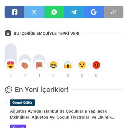
BU İÇERİĞE EMOJİYLE TEPKİ VER!
4
1
1
0
0
0
0
En Yeni İçerikler!
Genel Kültür
Ağustos Ayında İstanbul'da Çocuklarla Yapılacak
Etkinlikler: Ağustos Ayı Çocuk Tiyatroları ve Etkinlik
Takvimi
Yaşam