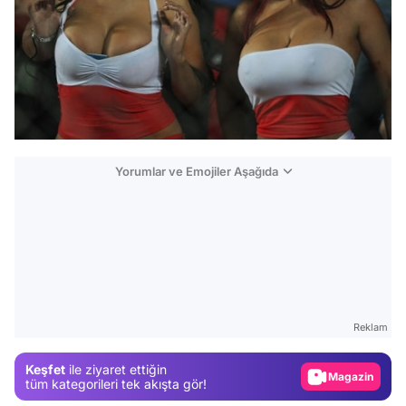
Yorumlar ve Emojiler Aşağıda
Video
Test
Gündem
Reklam
Magazin
Keşfet
ile ziyaret ettiğin
Video
tüm kategorileri tek akışta gör!