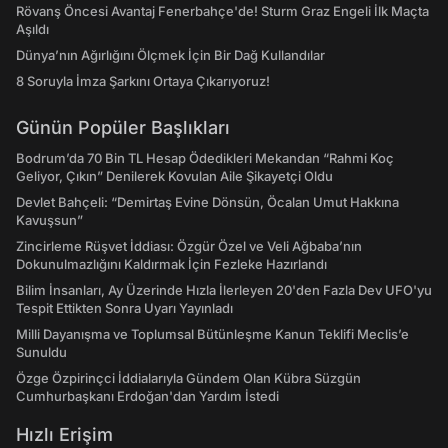
Rövanş Öncesi Avantaj Fenerbahçe'de! Sturm Graz Engeli İlk Maçta
Aşıldı
Dünya’nın Ağırlığını Ölçmek İçin Bir Dağ Kullandılar
8 Soruyla İmza Şarkını Ortaya Çıkarıyoruz!
Günün Popüler Başlıkları
Bodrum’da 70 Bin TL Hesap Ödedikleri Mekandan “Rahmi Koç
Geliyor, Çıkın” Denilerek Kovulan Aile Şikayetçi Oldu
Devlet Bahçeli: “Demirtaş Evine Dönsün, Öcalan Umut Hakkına
Kavuşsun”
Zincirleme Rüşvet İddiası: Özgür Özel ve Veli Ağbaba’nın
Dokunulmazlığını Kaldırmak İçin Fezleke Hazırlandı
Bilim İnsanları, Ay Üzerinde Hızla İlerleyen 20'den Fazla Dev UFO'yu
Tespit Ettikten Sonra Uyarı Yayınladı
Milli Dayanışma ve Toplumsal Bütünleşme Kanun Teklifi Meclis’e
Sunuldu
Özge Özpirinçci İddialarıyla Gündem Olan Kübra Süzgün
Cumhurbaşkanı Erdoğan'dan Yardım İstedi
Hızlı Erişim