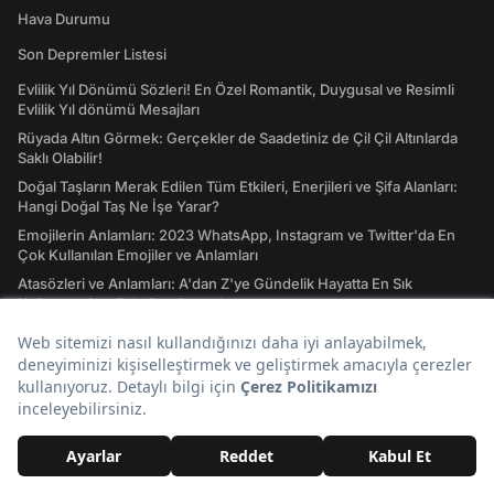
Hava Durumu
Son Depremler Listesi
Evlilik Yıl Dönümü Sözleri! En Özel Romantik, Duygusal ve Resimli
Evlilik Yıl dönümü Mesajları
Rüyada Altın Görmek: Gerçekler de Saadetiniz de Çil Çil Altınlarda
Saklı Olabilir!
Doğal Taşların Merak Edilen Tüm Etkileri, Enerjileri ve Şifa Alanları:
Hangi Doğal Taş Ne İşe Yarar?
Emojilerin Anlamları: 2023 WhatsApp, Instagram ve Twitter'da En
Çok Kullanılan Emojiler ve Anlamları
Atasözleri ve Anlamları: A'dan Z'ye Gündelik Hayatta En Sık
Kullanılan Atasözleri ve Anlamları
Tavla Diziliş Şekli Nasıldır? Erkek Tavlası ve Kız Tavlası Diziliş Şekilleri
ve Oynama Yönleri
Tarot Kartları ve Anlamları Nelerdir? Majör ve Minör Arkana Desteleri
İle Tılsımlı Bir Dünyaya Giriş
Burç Uyumu Hesaplama Nedir? Burç Uyumu, Aşk Uyumu Nasıl
Hesaplanır?
İdeal Kilo Nedir? İdeal Kilo Hesaplama Nasıl Yapılır?