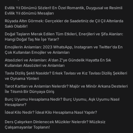
Evlilik Yıl Dönümü Sözleri! En Özel Romantik, Duygusal ve Resimli
Evlilik Yıl dönümü Mesajları
Rüyada Altın Görmek: Gerçekler de Saadetiniz de Çil Çil Altınlarda
Saklı Olabilir!
Doğal Taşların Merak Edilen Tüm Etkileri, Enerjileri ve Şifa Alanları:
Hangi Doğal Taş Ne İşe Yarar?
Emojilerin Anlamları: 2023 WhatsApp, Instagram ve Twitter'da En
Çok Kullanılan Emojiler ve Anlamları
Atasözleri ve Anlamları: A'dan Z'ye Gündelik Hayatta En Sık
Kullanılan Atasözleri ve Anlamları
Tavla Diziliş Şekli Nasıldır? Erkek Tavlası ve Kız Tavlası Diziliş Şekilleri
ve Oynama Yönleri
Tarot Kartları ve Anlamları Nelerdir? Majör ve Minör Arkana Desteleri
İle Tılsımlı Bir Dünyaya Giriş
Burç Uyumu Hesaplama Nedir? Burç Uyumu, Aşk Uyumu Nasıl
Hesaplanır?
İdeal Kilo Nedir? İdeal Kilo Hesaplama Nasıl Yapılır?
Ders Çalışırken Dinlenecek Müzikler Nelerdir? Müziksiz
Çalışamayanlar Toplanın!