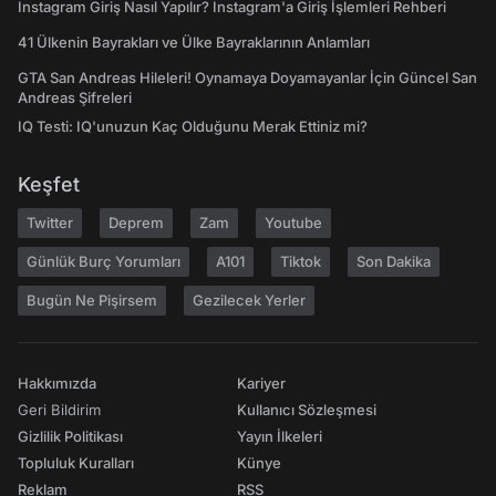
Instagram Giriş Nasıl Yapılır? Instagram'a Giriş İşlemleri Rehberi
41 Ülkenin Bayrakları ve Ülke Bayraklarının Anlamları
GTA San Andreas Hileleri! Oynamaya Doyamayanlar İçin Güncel San
Andreas Şifreleri
IQ Testi: IQ'unuzun Kaç Olduğunu Merak Ettiniz mi?
Keşfet
Twitter
Deprem
Zam
Youtube
Günlük Burç Yorumları
A101
Tiktok
Son Dakika
Bugün Ne Pişirsem
Gezilecek Yerler
Hakkımızda
Kariyer
Geri Bildirim
Kullanıcı Sözleşmesi
Gizlilik Politikası
Yayın İlkeleri
Topluluk Kuralları
Künye
Reklam
RSS