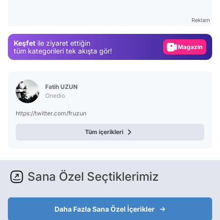
Test
Reklam
Gündem
Keşfet
ile ziyaret ettiğin
Magazin
tüm kategorileri tek akışta gör!
Video
Test
Fatih UZUN
Onedio
https://twitter.com/fruzun
Tüm içerikleri
Sana Özel Seçtiklerimiz
Daha Fazla Sana Özel İçerikler