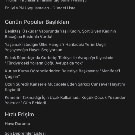
Yıldırım Fırtınasına Yakalandığı Anları Paylaştı
En İyi VPN Uygulamaları - Güncel Liste
Günün Popüler Başlıkları
Beşiktaş-Üsküdar Vapurunda Yaşlı Kadın, Şort Giyen Kadının
Bacağına Bastonla Vurdu!
Yaşamak İstediğin Ülke Hangisi? Haritadaki Yerini Değil,
Yaşayacağın Hayatı Seçiyorsun!
Sokak Röportajında Gurbetçi Türkiye ile Avrupa'yı Kıyasladı:
"Türkiye’deki Yolların Çoğu Avrupa’da Yok"
Kur'an Kursu Öğrencilerinden Belediye Başkanına: "Manifest’i
Çağırın"
Uzun Süredir Kanserle Mücadele Eden Şarkıcı Cansever Hayatını
Kaybetti
Kemerini Takmadığı İçin Uçak Kalkamadı: Küçük Çocuk Yüzünden
Yolcular 1 Gün Bekledi
Hızlı Erişim
Hava Durumu
Son Depremler Listesi