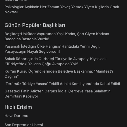
Psikologlar Açıkladı: Her Zaman Yavaş Yemek Yiyen Kişilerin Ortak
Noktası
Günün Popüler Başlıkları
Beşiktaş-Üsküdar Vapurunda Yaşlı Kadın, Şort Giyen Kadının
Bacağına Bastonla Vurdu!
Yaşamak İstediğin Ülke Hangisi? Haritadaki Yerini Değil,
Yaşayacağın Hayatı Seçiyorsun!
Sokak Röportajında Gurbetçi Türkiye ile Avrupa'yı Kıyasladı:
"Türkiye’deki Yolların Çoğu Avrupa’da Yok"
Kur'an Kursu Öğrencilerinden Belediye Başkanına: "Manifest’i
Çağırın"
‘Terörsüz Türkiye Yasası’ Teklifi Adalet Komisyonu'nda Kabul Edildi
Gazeteci Fatih Atik'ten Çarpıcı İddia: Çerçeve Yasa Selahattin
Demirtaş'ı Kapsıyor
Hızlı Erişim
Hava Durumu
Son Depremler Listesi