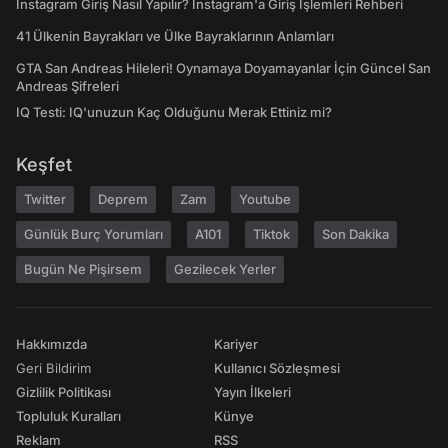
Instagram Giriş Nasıl Yapılır? Instagram'a Giriş İşlemleri Rehberi
41 Ülkenin Bayrakları ve Ülke Bayraklarının Anlamları
GTA San Andreas Hileleri! Oynamaya Doyamayanlar İçin Güncel San
Andreas Şifreleri
IQ Testi: IQ'unuzun Kaç Olduğunu Merak Ettiniz mi?
Keşfet
Twitter
Deprem
Zam
Youtube
Günlük Burç Yorumları
A101
Tiktok
Son Dakika
Bugün Ne Pişirsem
Gezilecek Yerler
Hakkımızda
Kariyer
Geri Bildirim
Kullanıcı Sözleşmesi
Gizlilik Politikası
Yayın İlkeleri
Topluluk Kuralları
Künye
Reklam
RSS