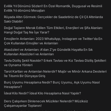
Evlilik Yıl Dönümü Sözleri! En Özel Romantik, Duygusal ve Resimli
Evlilik Yıl dönümü Mesajları
Rüyada Altın Görmek: Gerçekler de Saadetiniz de Çil Çil Altınlarda
Saklı Olabilir!
Doğal Taşların Merak Edilen Tüm Etkileri, Enerjileri ve Şifa Alanları:
Hangi Doğal Taş Ne İşe Yarar?
Emojilerin Anlamları: 2023 WhatsApp, Instagram ve Twitter'da En
Çok Kullanılan Emojiler ve Anlamları
Atasözleri ve Anlamları: A'dan Z'ye Gündelik Hayatta En Sık
Kullanılan Atasözleri ve Anlamları
Tavla Diziliş Şekli Nasıldır? Erkek Tavlası ve Kız Tavlası Diziliş Şekilleri
ve Oynama Yönleri
Tarot Kartları ve Anlamları Nelerdir? Majör ve Minör Arkana Desteleri
İle Tılsımlı Bir Dünyaya Giriş
Burç Uyumu Hesaplama Nedir? Burç Uyumu, Aşk Uyumu Nasıl
Hesaplanır?
İdeal Kilo Nedir? İdeal Kilo Hesaplama Nasıl Yapılır?
Ders Çalışırken Dinlenecek Müzikler Nelerdir? Müziksiz
Çalışamayanlar Toplanın!