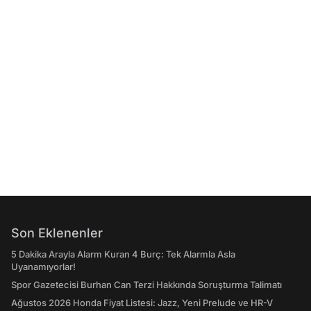
Son Eklenenler
5 Dakika Arayla Alarm Kuran 4 Burç: Tek Alarmla Asla
Uyanamıyorlar!
Spor Gazetecisi Burhan Can Terzi Hakkında Soruşturma Talimatı
Ağustos 2026 Honda Fiyat Listesi: Jazz, Yeni Prelude ve HR-V