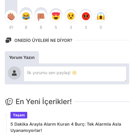
61
8
8
5
3
3
0
ONEDİO ÜYELERİ NE DİYOR?
Yorum Yazın
En Yeni İçerikler!
Yaşam
5 Dakika Arayla Alarm Kuran 4 Burç: Tek Alarmla Asla
Uyanamıyorlar!