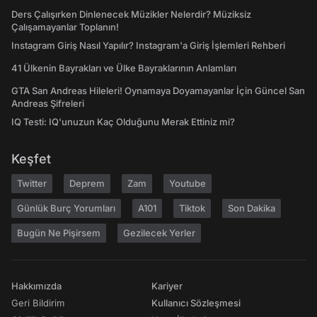
Ders Çalışırken Dinlenecek Müzikler Nelerdir? Müziksiz
Çalışamayanlar Toplanın!
Instagram Giriş Nasıl Yapılır? Instagram'a Giriş İşlemleri Rehberi
41 Ülkenin Bayrakları ve Ülke Bayraklarının Anlamları
GTA San Andreas Hileleri! Oynamaya Doyamayanlar İçin Güncel San
Andreas Şifreleri
IQ Testi: IQ'unuzun Kaç Olduğunu Merak Ettiniz mi?
Keşfet
Twitter
Deprem
Zam
Youtube
Günlük Burç Yorumları
A101
Tiktok
Son Dakika
Bugün Ne Pişirsem
Gezilecek Yerler
Hakkımızda
Kariyer
Geri Bildirim
Kullanıcı Sözleşmesi