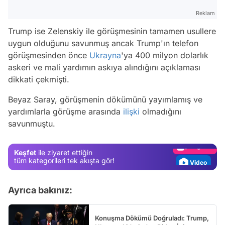
Reklam
Trump ise Zelenskiy ile görüşmesinin tamamen usullere
uygun olduğunu savunmuş ancak Trump'ın telefon
görüşmesinden önce
Ukrayna
'ya 400 milyon dolarlık
askeri ve mali yardımın askıya alındığını açıklaması
dikkati çekmişti.
Video
Beyaz Saray, görüşmenin dökümünü yayımlamış ve
Test
yardımlarla görüşme arasında
ilişki
olmadığını
savunmuştu.
Gündem
Magazin
Keşfet
ile ziyaret ettiğin
Video
tüm kategorileri tek akışta gör!
Test
Ayrıca bakınız:
Konuşma Dökümü Doğruladı: Trump,