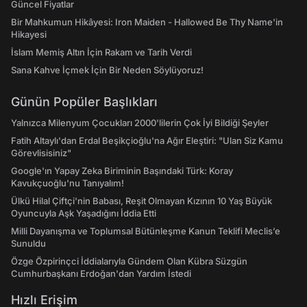
Güncel Fiyatlar
Bir Mahkumun Hikâyesi: Iron Maiden - Hallowed Be Thy Name'in
Hikayesi
İslam Memiş Altın İçin Rakam ve Tarih Verdi
Sana Kahve İçmek İçin Bir Neden Söylüyoruz!
Günün Popüler Başlıkları
Yalnızca Milenyum Çocukları 2000'lilerin Çok İyi Bildiği Şeyler
Fatih Altaylı'dan Erdal Beşikçioğlu'na Ağır Eleştiri: "Ulan Siz Kamu
Görevlisisiniz"
Google'ın Yapay Zeka Biriminin Başındaki Türk: Koray
Kavukçuoğlu'nu Tanıyalım!
Ülkü Hilal Çiftçi'nin Babası, Reşit Olmayan Kızının 10 Yaş Büyük
Oyuncuyla Aşk Yaşadığını İddia Etti
Milli Dayanışma ve Toplumsal Bütünleşme Kanun Teklifi Meclis’e
Sunuldu
Özge Özpirinçci İddialarıyla Gündem Olan Kübra Süzgün
Cumhurbaşkanı Erdoğan'dan Yardım İstedi
Hızlı Erişim