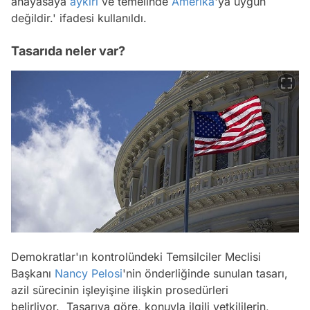
anayasaya
aykırı
ve temelinde
Amerika
'ya uygun
değildir.' ifadesi kullanıldı.
Tasarıda neler var?
Demokratlar'ın kontrolündeki Temsilciler Meclisi
Başkanı
Nancy Pelosi
'nin önderliğinde sunulan tasarı,
azil sürecinin işleyişine ilişkin prosedürleri
belirliyor. Tasarıya göre, konuyla ilgili yetkililerin,