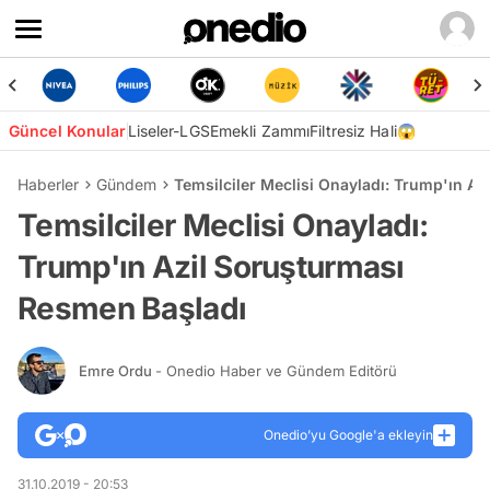
Güncel Konular
Liseler-LGS
Emekli Zammı
Filtresiz Hali😱
Haberler
Gündem
Temsilciler Meclisi Onayladı: Trump'ın A
Temsilciler Meclisi Onayladı:
Trump'ın Azil Soruşturması
Resmen Başladı
Emre Ordu
- Onedio Haber ve Gündem Editörü
Onedio’yu Google'a ekleyin
31.10.2019 - 20:53