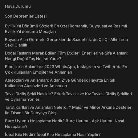
Hava Durumu
Son Depremler Listesi
Evlilik Yıl Dönümü Sözleri! En Özel Romantik, Duygusal ve Resimli
Evlilik Yıl dönümü Mesajları
Rüyada Altın Görmek: Gerçekler de Saadetiniz de Çil Çil Altınlarda
Saklı Olabilir!
Doğal Taşların Merak Edilen Tüm Etkileri, Enerjileri ve Şifa Alanları:
Hangi Doğal Taş Ne İşe Yarar?
Emojilerin Anlamları: 2023 WhatsApp, Instagram ve Twitter'da En
Çok Kullanılan Emojiler ve Anlamları
Atasözleri ve Anlamları: A'dan Z'ye Gündelik Hayatta En Sık
Kullanılan Atasözleri ve Anlamları
Tavla Diziliş Şekli Nasıldır? Erkek Tavlası ve Kız Tavlası Diziliş Şekilleri
ve Oynama Yönleri
Tarot Kartları ve Anlamları Nelerdir? Majör ve Minör Arkana Desteleri
İle Tılsımlı Bir Dünyaya Giriş
Burç Uyumu Hesaplama Nedir? Burç Uyumu, Aşk Uyumu Nasıl
Hesaplanır?
İdeal Kilo Nedir? İdeal Kilo Hesaplama Nasıl Yapılır?