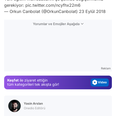
gerekiyor:
pic.twitter.com/ncyfhx22m6
— Orkun Canbolat (@OrkunCanbolat)
23 Eylül 2018
Yorumlar ve Emojiler Aşağıda
Video
Test
Gündem
Reklam
Magazin
Keşfet
ile ziyaret ettiğin
Video
tüm kategorileri tek akışta gör!
Test
Yasin Arslan
Onedio Editörü