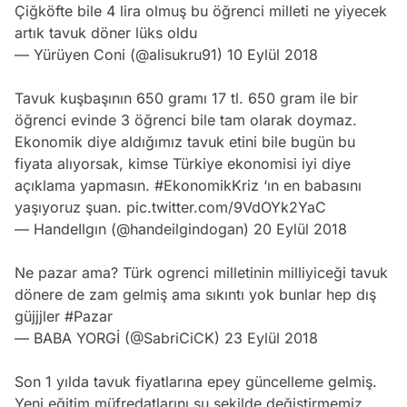
Çiğköfte bile 4 lira olmuş bu öğrenci milleti ne yiyecek
artık tavuk döner lüks oldu
— Yürüyen Coni (@alisukru91)
10 Eylül 2018
Tavuk kuşbaşının 650 gramı 17 tl. 650 gram ile bir
öğrenci evinde 3 öğrenci bile tam olarak doymaz.
Ekonomik diye aldığımız tavuk etini bile bugün bu
fiyata alıyorsak, kimse Türkiye ekonomisi iyi diye
açıklama yapmasın.
#EkonomikKriz
‘ın en babasını
yaşıyoruz şuan.
pic.twitter.com/9VdOYk2YaC
— HandeIlgın (@handeilgindogan)
20 Eylül 2018
Ne pazar ama? Türk ogrenci milletinin milliyiceği tavuk
dönere de zam gelmiş ama sıkıntı yok bunlar hep dış
güjjjler
#Pazar
— BABA YORGİ (@SabriCiCK)
23 Eylül 2018
Son 1 yılda tavuk fiyatlarına epey güncelleme gelmiş.
Yeni eğitim müfredatlarını şu şekilde değiştirmemiz