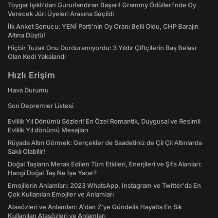
Toygar Işıklı'dan Gururlandıran Başarı! Grammy Ödülleri'nde Oy
Verecek Jüri Üyeleri Arasına Seçildi
İlk Anket Sonucu: YENİ Parti'nin Oy Oranı Belli Oldu, CHP Barajın
Altına Düştü!
Hiçbir Tuzak Onu Durduramıyordu: 3 Yıldır Çiftçilerin Baş Belası
Olan Kedi Yakalandı
Hızlı Erişim
Hava Durumu
Son Depremler Listesi
Evlilik Yıl Dönümü Sözleri! En Özel Romantik, Duygusal ve Resimli
Evlilik Yıl dönümü Mesajları
Rüyada Altın Görmek: Gerçekler de Saadetiniz de Çil Çil Altınlarda
Saklı Olabilir!
Doğal Taşların Merak Edilen Tüm Etkileri, Enerjileri ve Şifa Alanları:
Hangi Doğal Taş Ne İşe Yarar?
Emojilerin Anlamları: 2023 WhatsApp, Instagram ve Twitter'da En
Çok Kullanılan Emojiler ve Anlamları
Atasözleri ve Anlamları: A'dan Z'ye Gündelik Hayatta En Sık
Kullanılan Atasözleri ve Anlamları