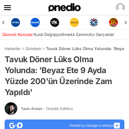
Güncel Konular
Kural Değişiyor
Emekli Zammı
Acı Gerçekler
Haberler
Gündem
Tavuk Döner Lüks Olma Yolunda: 'Beyaz E
Tavuk Döner Lüks Olma
Yolunda: 'Beyaz Ete 9 Ayda
Yüzde 200'ün Üzerinde Zam
Yapıldı'
Yasin Arslan
- Onedio Editörü
Onedio’yu Google'a ekleyin