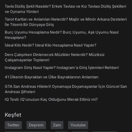
Tavla Diziliş Şekli Nasıldır? Erkek Tavlası ve Kız Tavlası Diziliş Şekilleri
ve Oynama Yönleri
Tarot Kartları ve Anlamları Nelerdir? Majör ve Minör Arkana Desteleri
İle Tılsımlı Bir Dünyaya Giriş
Burç Uyumu Hesaplama Nedir? Burç Uyumu, Aşk Uyumu Nasıl
Hesaplanır?
İdeal Kilo Nedir? İdeal Kilo Hesaplama Nasıl Yapılır?
Ders Çalışırken Dinlenecek Müzikler Nelerdir? Müziksiz
Çalışamayanlar Toplanın!
Instagram Giriş Nasıl Yapılır? Instagram'a Giriş İşlemleri Rehberi
41 Ülkenin Bayrakları ve Ülke Bayraklarının Anlamları
GTA San Andreas Hileleri! Oynamaya Doyamayanlar İçin Güncel San
Andreas Şifreleri
IQ Testi: IQ'unuzun Kaç Olduğunu Merak Ettiniz mi?
Keşfet
Twitter
Deprem
Zam
Youtube