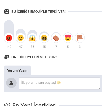
BU İÇERİĞE EMOJİYLE TEPKİ VER!
149
47
35
15
7
5
3
ONEDİO ÜYELERİ NE DİYOR?
Yorum Yazın
En Yeni İçerikler!