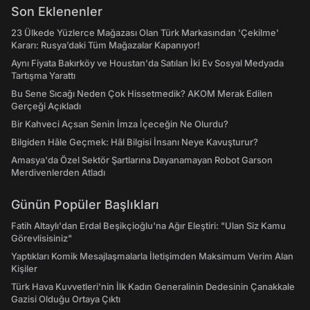
Son Eklenenler
23 Ülkede Yüzlerce Mağazası Olan Türk Markasından 'Çekilme'
Kararı: Rusya’daki Tüm Mağazalar Kapanıyor!
Aynı Fiyata Bakırköy ve Houstan'da Satılan İki Ev Sosyal Medyada
Tartışma Yarattı
Bu Sene Sıcağı Neden Çok Hissetmedik? AKOM Merak Edilen
Gerçeği Açıkladı
Bir Kahveci Açsan Senin İmza İçeceğin Ne Olurdu?
Bilgiden Hâle Geçmek: Hâl Bilgisi İnsanı Neye Kavuşturur?
Amasya'da Özel Sektör Şartlarına Dayanamayan Robot Garson
Merdivenlerden Atladı
Günün Popüler Başlıkları
Fatih Altaylı'dan Erdal Beşikçioğlu'na Ağır Eleştiri: "Ulan Siz Kamu
Görevlisisiniz"
Yaptıkları Komik Mesajlaşmalarla İletişimden Maksimum Verim Alan
Kişiler
Türk Hava Kuvvetleri'nin İlk Kadın Generalinin Dedesinin Çanakkale
Gazisi Olduğu Ortaya Çıktı