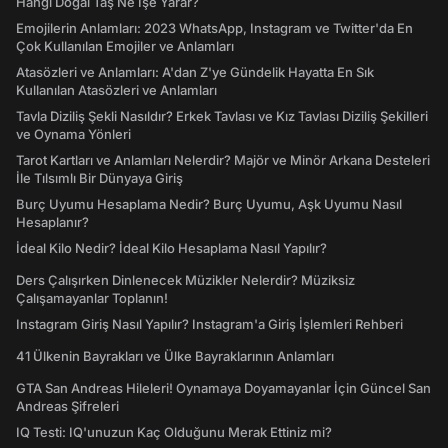
Hangi Doğal Taş Ne İşe Yarar?
Emojilerin Anlamları: 2023 WhatsApp, Instagram ve Twitter'da En
Çok Kullanılan Emojiler ve Anlamları
Atasözleri ve Anlamları: A'dan Z'ye Gündelik Hayatta En Sık
Kullanılan Atasözleri ve Anlamları
Tavla Diziliş Şekli Nasıldır? Erkek Tavlası ve Kız Tavlası Diziliş Şekilleri
ve Oynama Yönleri
Tarot Kartları ve Anlamları Nelerdir? Majör ve Minör Arkana Desteleri
İle Tılsımlı Bir Dünyaya Giriş
Burç Uyumu Hesaplama Nedir? Burç Uyumu, Aşk Uyumu Nasıl
Hesaplanır?
İdeal Kilo Nedir? İdeal Kilo Hesaplama Nasıl Yapılır?
Ders Çalışırken Dinlenecek Müzikler Nelerdir? Müziksiz
Çalışamayanlar Toplanın!
Instagram Giriş Nasıl Yapılır? Instagram'a Giriş İşlemleri Rehberi
41 Ülkenin Bayrakları ve Ülke Bayraklarının Anlamları
GTA San Andreas Hileleri! Oynamaya Doyamayanlar İçin Güncel San
Andreas Şifreleri
IQ Testi: IQ'unuzun Kaç Olduğunu Merak Ettiniz mi?