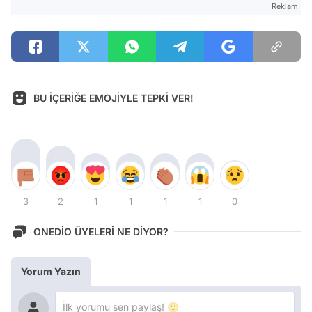
Reklam
BU İÇERİĞE EMOJİYLE TEPKİ VER!
3
2
1
1
1
1
0
ONEDİO ÜYELERİ NE DİYOR?
Yorum Yazın