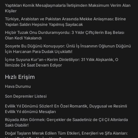
Yaptıkları Komik Mesajlaşmalarla İletişimden Maksimum Verim Alan
Kişiler
Türkiye, Arabistan ve Pakistan Arasında Mekke Anlaşması: Birine
Yapılan Saldırı Hepsine Yapılmış Sayılacak
Hiçbir Tuzak Onu Durduramıyordu: 3 Yıldır Çiftçilerin Baş Belası
Olan Kedi Yakalandı
Sosyete Bu Düğünü Konuşuyor: Ünlü İş İnsanının Oğlunun Düğünü
İçin Harcanan Para Dudak Uçuklattı!
İçme Suyuna Kur'an-ı Kerim Dinletiliyor: 31 Yıllık Alışkanlık, O
İlimizde 24 Saat Devam Ediyor
Hızlı Erişim
Hava Durumu
Son Depremler Listesi
Evlilik Yıl Dönümü Sözleri! En Özel Romantik, Duygusal ve Resimli
Evlilik Yıl dönümü Mesajları
Rüyada Altın Görmek: Gerçekler de Saadetiniz de Çil Çil Altınlarda
Saklı Olabilir!
Doğal Taşların Merak Edilen Tüm Etkileri, Enerjileri ve Şifa Alanları: