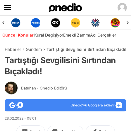
Güncel Konular
Kural Değişiyor
Emekli Zammı
Acı Gerçekler
Haberler
Gündem
Tartıştığı Sevgilisini Sırtından Bıçakladı!
Tartıştığı Sevgilisini Sırtından
Bıçakladı!
Batuhan
- Onedio Editörü
Onedio’yu Google'a ekleyin
28.02.2022 - 08:01