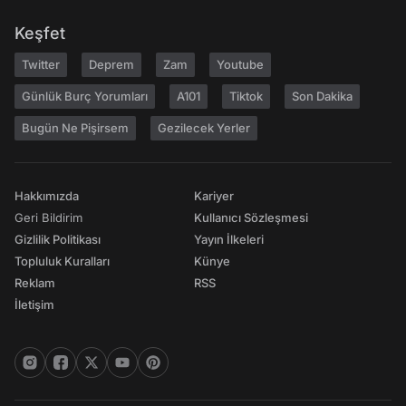
Keşfet
Twitter
Deprem
Zam
Youtube
Günlük Burç Yorumları
A101
Tiktok
Son Dakika
Bugün Ne Pişirsem
Gezilecek Yerler
Hakkımızda
Kariyer
Geri Bildirim
Kullanıcı Sözleşmesi
Gizlilik Politikası
Yayın İlkeleri
Topluluk Kuralları
Künye
Reklam
RSS
İletişim