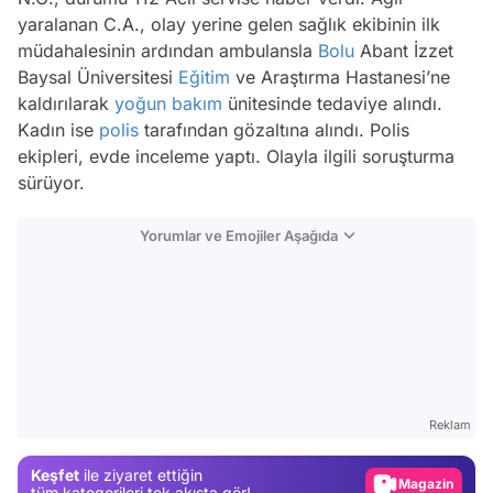
yaralanan C.A., olay yerine gelen sağlık ekibinin ilk
müdahalesinin ardından ambulansla
Bolu
Abant İzzet
Baysal Üniversitesi
Eğitim
ve Araştırma Hastanesi’ne
kaldırılarak
yoğun bakım
ünitesinde tedaviye alındı.
Kadın ise
polis
tarafından gözaltına alındı. Polis
ekipleri, evde inceleme yaptı. Olayla ilgili soruşturma
sürüyor.
Yorumlar ve Emojiler Aşağıda
Video
Test
Reklam
Gündem
Keşfet
ile ziyaret ettiğin
Magazin
tüm kategorileri tek akışta gör!