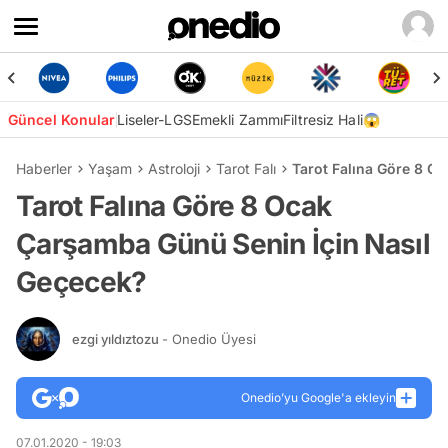
Güncel Konular
Liseler-LGS
Emekli Zammı
Filtresiz Hali😱
Haberler
Yaşam
Astroloji
Tarot Falı
Tarot Falına Göre 8 O
Tarot Falına Göre 8 Ocak
Çarşamba Günü Senin İçin Nasıl
Geçecek?
ezgi yıldıztozu
- Onedio Üyesi
Onedio’yu Google'a ekleyin
07.01.2020 - 19:03