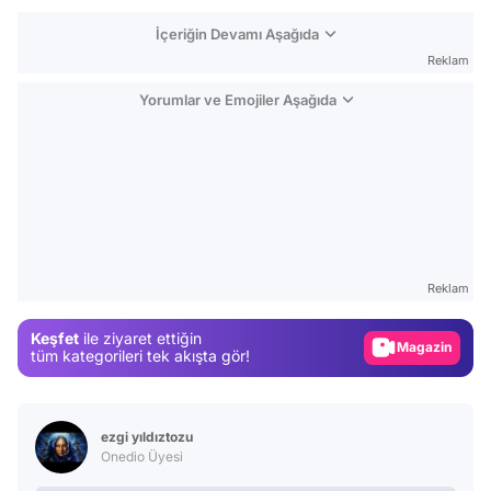
İçeriğin Devamı Aşağıda
Reklam
Yorumlar ve Emojiler Aşağıda
Video
Test
Reklam
Gündem
Keşfet
ile ziyaret ettiğin
Magazin
tüm kategorileri tek akışta gör!
Video
Test
ezgi yıldıztozu
Onedio Üyesi