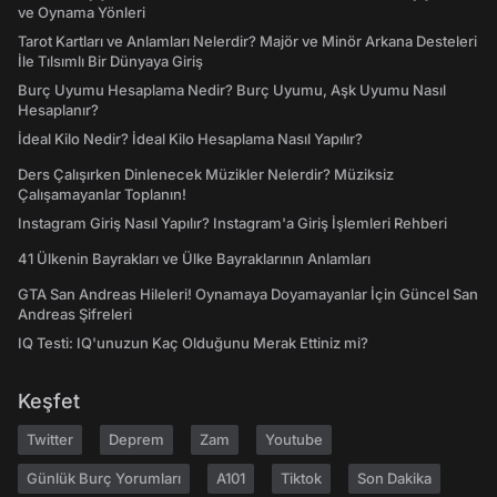
ve Oynama Yönleri
Tarot Kartları ve Anlamları Nelerdir? Majör ve Minör Arkana Desteleri
İle Tılsımlı Bir Dünyaya Giriş
Burç Uyumu Hesaplama Nedir? Burç Uyumu, Aşk Uyumu Nasıl
Hesaplanır?
İdeal Kilo Nedir? İdeal Kilo Hesaplama Nasıl Yapılır?
Ders Çalışırken Dinlenecek Müzikler Nelerdir? Müziksiz
Çalışamayanlar Toplanın!
Instagram Giriş Nasıl Yapılır? Instagram'a Giriş İşlemleri Rehberi
41 Ülkenin Bayrakları ve Ülke Bayraklarının Anlamları
GTA San Andreas Hileleri! Oynamaya Doyamayanlar İçin Güncel San
Andreas Şifreleri
IQ Testi: IQ'unuzun Kaç Olduğunu Merak Ettiniz mi?
Keşfet
Twitter
Deprem
Zam
Youtube
Günlük Burç Yorumları
A101
Tiktok
Son Dakika