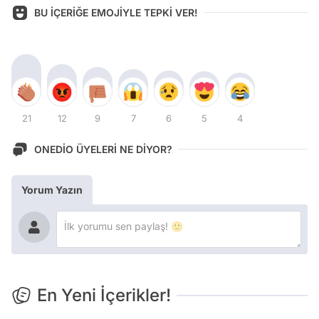
BU İÇERİĞE EMOJİYLE TEPKİ VER!
21
12
9
7
6
5
4
ONEDİO ÜYELERİ NE DİYOR?
Yorum Yazın
En Yeni İçerikler!