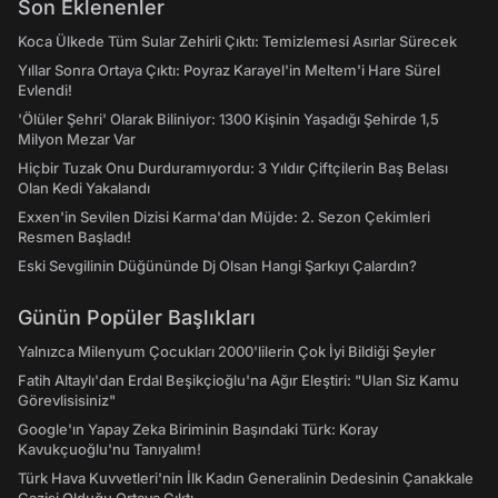
Son Eklenenler
Koca Ülkede Tüm Sular Zehirli Çıktı: Temizlemesi Asırlar Sürecek
Yıllar Sonra Ortaya Çıktı: Poyraz Karayel'in Meltem'i Hare Sürel
Evlendi!
'Ölüler Şehri' Olarak Biliniyor: 1300 Kişinin Yaşadığı Şehirde 1,5
Milyon Mezar Var
Hiçbir Tuzak Onu Durduramıyordu: 3 Yıldır Çiftçilerin Baş Belası
Olan Kedi Yakalandı
Exxen'in Sevilen Dizisi Karma'dan Müjde: 2. Sezon Çekimleri
Resmen Başladı!
Eski Sevgilinin Düğününde Dj Olsan Hangi Şarkıyı Çalardın?
Günün Popüler Başlıkları
Yalnızca Milenyum Çocukları 2000'lilerin Çok İyi Bildiği Şeyler
Fatih Altaylı'dan Erdal Beşikçioğlu'na Ağır Eleştiri: "Ulan Siz Kamu
Görevlisisiniz"
Google'ın Yapay Zeka Biriminin Başındaki Türk: Koray
Kavukçuoğlu'nu Tanıyalım!
Türk Hava Kuvvetleri'nin İlk Kadın Generalinin Dedesinin Çanakkale