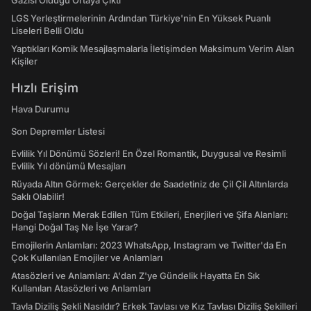
Gazisi Olduğu Ortaya Çıktı
LGS Yerleştirmelerinin Ardından Türkiye'nin En Yüksek Puanlı
Liseleri Belli Oldu
Yaptıkları Komik Mesajlaşmalarla İletişimden Maksimum Verim Alan
Kişiler
Hızlı Erişim
Hava Durumu
Son Depremler Listesi
Evlilik Yıl Dönümü Sözleri! En Özel Romantik, Duygusal ve Resimli
Evlilik Yıl dönümü Mesajları
Rüyada Altın Görmek: Gerçekler de Saadetiniz de Çil Çil Altınlarda
Saklı Olabilir!
Doğal Taşların Merak Edilen Tüm Etkileri, Enerjileri ve Şifa Alanları:
Hangi Doğal Taş Ne İşe Yarar?
Emojilerin Anlamları: 2023 WhatsApp, Instagram ve Twitter'da En
Çok Kullanılan Emojiler ve Anlamları
Atasözleri ve Anlamları: A'dan Z'ye Gündelik Hayatta En Sık
Kullanılan Atasözleri ve Anlamları
Tavla Diziliş Şekli Nasıldır? Erkek Tavlası ve Kız Tavlası Diziliş Şekilleri