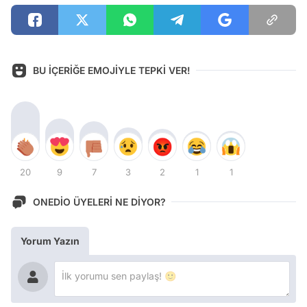
BU İÇERİĞE EMOJİYLE TEPKİ VER!
20
9
7
3
2
1
1
ONEDİO ÜYELERİ NE DİYOR?
Yorum Yazın