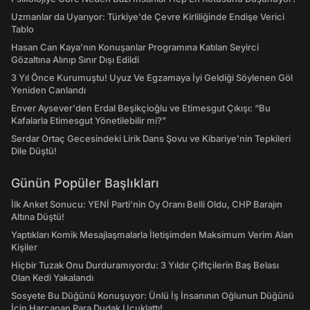
Uzmanlar da Uyarıyor: Türkiye'de Çevre Kirliliğinde Endişe Verici
Tablo
Hasan Can Kaya’nın Konuşanlar Programına Katılan Seyirci
Gözaltına Alınıp Sınır Dışı Edildi
3 Yıl Önce Kurumuştu! Uyuz Ve Egzamaya İyi Geldiği Söylenen Göl
Yeniden Canlandı
Enver Aysever'den Erdal Beşikçioğlu ve Etimesgut Çıkışı: “Bu
Kafalarla Etimesgut Yönetilebilir mi?”
Serdar Ortaç Gecesindeki Lirik Dans Şovu ve Kibariye'nin Tepkileri
Dile Düştü!
Günün Popüler Başlıkları
İlk Anket Sonucu: YENİ Parti'nin Oy Oranı Belli Oldu, CHP Barajın
Altına Düştü!
Yaptıkları Komik Mesajlaşmalarla İletişimden Maksimum Verim Alan
Kişiler
Hiçbir Tuzak Onu Durduramıyordu: 3 Yıldır Çiftçilerin Baş Belası
Olan Kedi Yakalandı
Sosyete Bu Düğünü Konuşuyor: Ünlü İş İnsanının Oğlunun Düğünü
İçin Harcanan Para Dudak Uçuklattı!