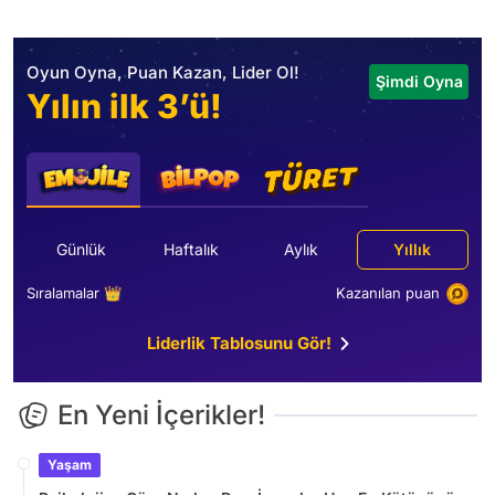
Oyun Oyna, Puan Kazan, Lider Ol!
Şimdi Oyna
Yılın ilk 3’ü!
Günlük
Haftalık
Aylık
Yıllık
Sıralamalar 👑
Kazanılan puan
Liderlik Tablosunu Gör!
En Yeni İçerikler!
Yaşam