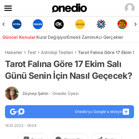
Güncel Konular
Kural Değişiyor
Emekli Zammı
Acı Gerçekler
Haberler
Test
Astroloji Testleri
Tarot Falına Göre 17 Ekim Sa
Tarot Falına Göre 17 Ekim Salı
Günü Senin İçin Nasıl Geçecek?
Zeynep Şahin
- Onedio Üyesi
Onedio’yu Google'a ekleyin
16.10.2023 - 18:04