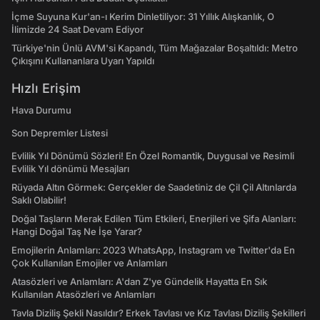
İçme Suyuna Kur'an-ı Kerim Dinletiliyor: 31 Yıllık Alışkanlık, O
İlimizde 24 Saat Devam Ediyor
Türkiye'nin Ünlü AVM'si Kapandı, Tüm Mağazalar Boşaltıldı: Metro
Çıkışını Kullananlara Uyarı Yapıldı
Hızlı Erişim
Hava Durumu
Son Depremler Listesi
Evlilik Yıl Dönümü Sözleri! En Özel Romantik, Duygusal ve Resimli
Evlilik Yıl dönümü Mesajları
Rüyada Altın Görmek: Gerçekler de Saadetiniz de Çil Çil Altınlarda
Saklı Olabilir!
Doğal Taşların Merak Edilen Tüm Etkileri, Enerjileri ve Şifa Alanları:
Hangi Doğal Taş Ne İşe Yarar?
Emojilerin Anlamları: 2023 WhatsApp, Instagram ve Twitter'da En
Çok Kullanılan Emojiler ve Anlamları
Atasözleri ve Anlamları: A'dan Z'ye Gündelik Hayatta En Sık
Kullanılan Atasözleri ve Anlamları
Tavla Diziliş Şekli Nasıldır? Erkek Tavlası ve Kız Tavlası Diziliş Şekilleri