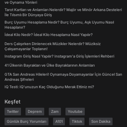
ve Oynama Yönleri
Tarot Kartları ve Anlamları Nelerdir? Majör ve Minör Arkana Desteleri
İle Tılsımlı Bir Dünyaya Giriş
Burç Uyumu Hesaplama Nedir? Burç Uyumu, Aşk Uyumu Nasıl
Hesaplanır?
İdeal Kilo Nedir? İdeal Kilo Hesaplama Nasıl Yapılır?
Ders Çalışırken Dinlenecek Müzikler Nelerdir? Müziksiz
Çalışamayanlar Toplanın!
Instagram Giriş Nasıl Yapılır? Instagram'a Giriş İşlemleri Rehberi
41 Ülkenin Bayrakları ve Ülke Bayraklarının Anlamları
GTA San Andreas Hileleri! Oynamaya Doyamayanlar İçin Güncel San
Andreas Şifreleri
IQ Testi: IQ'unuzun Kaç Olduğunu Merak Ettiniz mi?
Keşfet
Twitter
Deprem
Zam
Youtube
Günlük Burç Yorumları
A101
Tiktok
Son Dakika