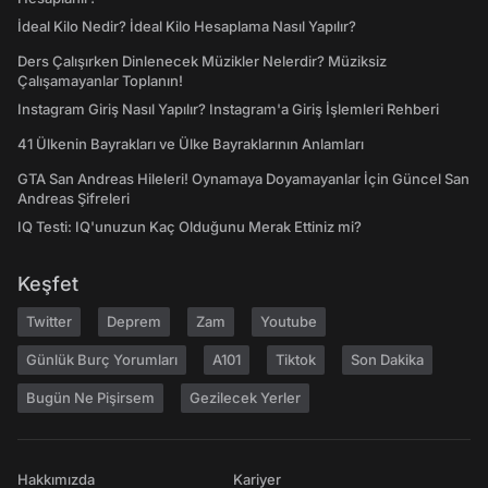
İdeal Kilo Nedir? İdeal Kilo Hesaplama Nasıl Yapılır?
Ders Çalışırken Dinlenecek Müzikler Nelerdir? Müziksiz
Çalışamayanlar Toplanın!
Instagram Giriş Nasıl Yapılır? Instagram'a Giriş İşlemleri Rehberi
41 Ülkenin Bayrakları ve Ülke Bayraklarının Anlamları
GTA San Andreas Hileleri! Oynamaya Doyamayanlar İçin Güncel San
Andreas Şifreleri
IQ Testi: IQ'unuzun Kaç Olduğunu Merak Ettiniz mi?
Keşfet
Twitter
Deprem
Zam
Youtube
Günlük Burç Yorumları
A101
Tiktok
Son Dakika
Bugün Ne Pişirsem
Gezilecek Yerler
Hakkımızda
Kariyer