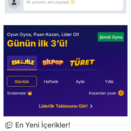
Oyun Oyna, Puan Kazan, Lider Ol!
Şimdi Oyna
Günün ilk 3’ü!
Günlük
Haftalık
Aylık
Yıllık
Sıralamalar 👑
Kazanılan puan
Liderlik Tablosunu Gör!
En Yeni İçerikler!