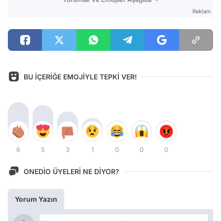
Reklam
BU İÇERİĞE EMOJİYLE TEPKİ VER!
6
5
3
1
0
0
0
ONEDİO ÜYELERİ NE DİYOR?
Yorum Yazın