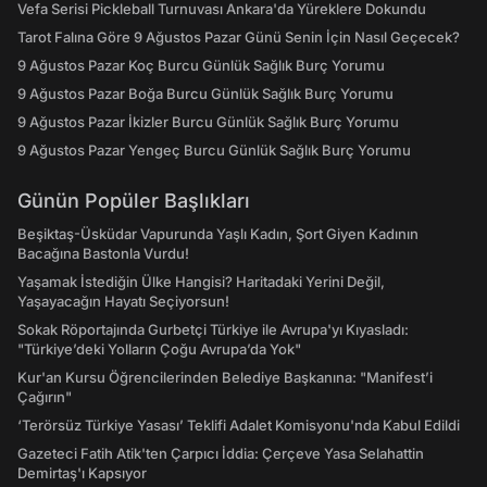
Vefa Serisi Pickleball Turnuvası Ankara'da Yüreklere Dokundu
Tarot Falına Göre 9 Ağustos Pazar Günü Senin İçin Nasıl Geçecek?
9 Ağustos Pazar Koç Burcu Günlük Sağlık Burç Yorumu
9 Ağustos Pazar Boğa Burcu Günlük Sağlık Burç Yorumu
9 Ağustos Pazar İkizler Burcu Günlük Sağlık Burç Yorumu
9 Ağustos Pazar Yengeç Burcu Günlük Sağlık Burç Yorumu
Günün Popüler Başlıkları
Beşiktaş-Üsküdar Vapurunda Yaşlı Kadın, Şort Giyen Kadının
Bacağına Bastonla Vurdu!
Yaşamak İstediğin Ülke Hangisi? Haritadaki Yerini Değil,
Yaşayacağın Hayatı Seçiyorsun!
Sokak Röportajında Gurbetçi Türkiye ile Avrupa'yı Kıyasladı:
"Türkiye’deki Yolların Çoğu Avrupa’da Yok"
Kur'an Kursu Öğrencilerinden Belediye Başkanına: "Manifest’i
Çağırın"
‘Terörsüz Türkiye Yasası’ Teklifi Adalet Komisyonu'nda Kabul Edildi
Gazeteci Fatih Atik'ten Çarpıcı İddia: Çerçeve Yasa Selahattin
Demirtaş'ı Kapsıyor