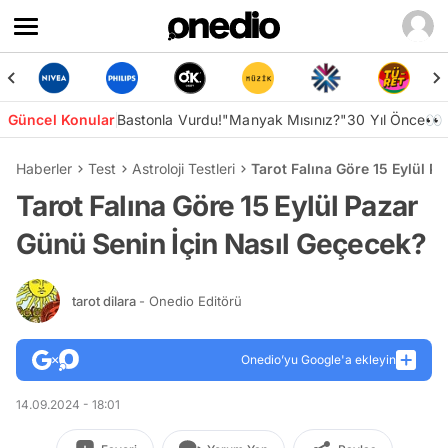
Güncel Konular
Bastonla Vurdu!
"Manyak Mısınız?"
30 Yıl Önce👀
Haberler
Test
Astroloji Testleri
Tarot Falına Göre 15 Eylül P
Tarot Falına Göre 15 Eylül Pazar
Günü Senin İçin Nasıl Geçecek?
tarot dilara
- Onedio Editörü
Onedio’yu Google'a ekleyin
14.09.2024 - 18:01