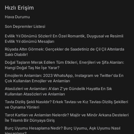
Hızlı Erişim
Hava Durumu
Son Depremler Listesi
Evlilik Yıl Dönümü Sözleri! En Özel Romantik, Duygusal ve Resimli
Evlilik Yıl dönümü Mesajları
Rüyada Altın Görmek: Gerçekler de Saadetiniz de Çil Çil Altınlarda
Saklı Olabilir!
Doğal Taşların Merak Edilen Tüm Etkileri, Enerjileri ve Şifa Alanları:
Hangi Doğal Taş Ne İşe Yarar?
Emojilerin Anlamları: 2023 WhatsApp, Instagram ve Twitter'da En
Çok Kullanılan Emojiler ve Anlamları
Atasözleri ve Anlamları: A'dan Z'ye Gündelik Hayatta En Sık
Kullanılan Atasözleri ve Anlamları
Tavla Diziliş Şekli Nasıldır? Erkek Tavlası ve Kız Tavlası Diziliş Şekilleri
ve Oynama Yönleri
Tarot Kartları ve Anlamları Nelerdir? Majör ve Minör Arkana Desteleri
İle Tılsımlı Bir Dünyaya Giriş
Burç Uyumu Hesaplama Nedir? Burç Uyumu, Aşk Uyumu Nasıl
Hesaplanır?