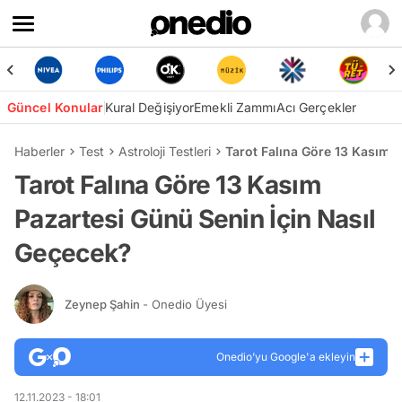
Güncel Konular
Kural Değişiyor
Emekli Zammı
Acı Gerçekler
Haberler
Test
Astroloji Testleri
Tarot Falına Göre 13 Kasım 
Tarot Falına Göre 13 Kasım
Pazartesi Günü Senin İçin Nasıl
Geçecek?
Zeynep Şahin
- Onedio Üyesi
Onedio’yu Google'a ekleyin
12.11.2023 - 18:01