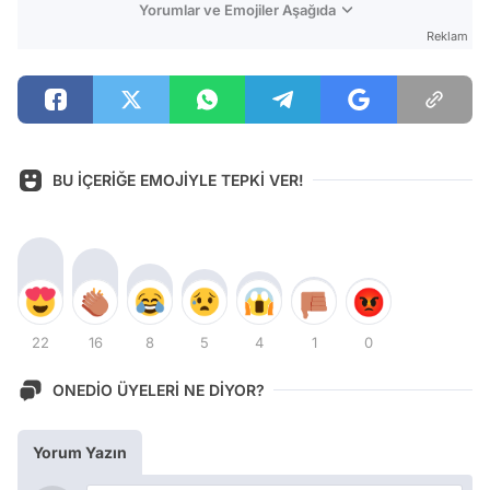
Yorumlar ve Emojiler Aşağıda
Reklam
BU İÇERİĞE EMOJİYLE TEPKİ VER!
22
16
8
5
4
1
0
ONEDİO ÜYELERİ NE DİYOR?
Yorum Yazın