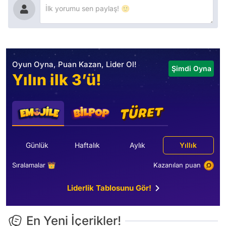
Oyun Oyna, Puan Kazan, Lider Ol!
Şimdi Oyna
Yılın ilk 3’ü!
Günlük
Haftalık
Aylık
Yıllık
Sıralamalar 👑
Kazanılan puan
Liderlik Tablosunu Gör!
En Yeni İçerikler!