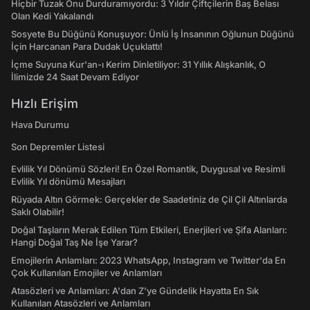
Hiçbir Tuzak Onu Durduramıyordu: 3 Yıldır Çiftçilerin Baş Belası
Olan Kedi Yakalandı
Sosyete Bu Düğünü Konuşuyor: Ünlü İş İnsanının Oğlunun Düğünü
İçin Harcanan Para Dudak Uçuklattı!
İçme Suyuna Kur'an-ı Kerim Dinletiliyor: 31 Yıllık Alışkanlık, O
İlimizde 24 Saat Devam Ediyor
Hızlı Erişim
Hava Durumu
Son Depremler Listesi
Evlilik Yıl Dönümü Sözleri! En Özel Romantik, Duygusal ve Resimli
Evlilik Yıl dönümü Mesajları
Rüyada Altın Görmek: Gerçekler de Saadetiniz de Çil Çil Altınlarda
Saklı Olabilir!
Doğal Taşların Merak Edilen Tüm Etkileri, Enerjileri ve Şifa Alanları:
Hangi Doğal Taş Ne İşe Yarar?
Emojilerin Anlamları: 2023 WhatsApp, Instagram ve Twitter'da En
Çok Kullanılan Emojiler ve Anlamları
Atasözleri ve Anlamları: A'dan Z'ye Gündelik Hayatta En Sık
Kullanılan Atasözleri ve Anlamları