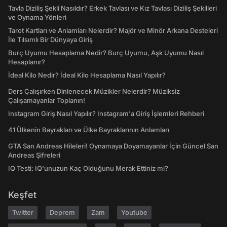
Tavla Diziliş Şekli Nasıldır? Erkek Tavlası ve Kız Tavlası Diziliş Şekilleri
ve Oynama Yönleri
Tarot Kartları ve Anlamları Nelerdir? Majör ve Minör Arkana Desteleri
İle Tılsımlı Bir Dünyaya Giriş
Burç Uyumu Hesaplama Nedir? Burç Uyumu, Aşk Uyumu Nasıl
Hesaplanır?
İdeal Kilo Nedir? İdeal Kilo Hesaplama Nasıl Yapılır?
Ders Çalışırken Dinlenecek Müzikler Nelerdir? Müziksiz
Çalışamayanlar Toplanın!
Instagram Giriş Nasıl Yapılır? Instagram'a Giriş İşlemleri Rehberi
41 Ülkenin Bayrakları ve Ülke Bayraklarının Anlamları
GTA San Andreas Hileleri! Oynamaya Doyamayanlar İçin Güncel San
Andreas Şifreleri
IQ Testi: IQ'unuzun Kaç Olduğunu Merak Ettiniz mi?
Keşfet
Twitter
Deprem
Zam
Youtube