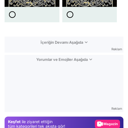
İçeriğin Devamı Aşağıda
Reklam
Yorumlar ve Emojiler Aşağıda
Video
Test
Reklam
Gündem
Keşfet
ile ziyaret ettiğin
Magazin
tüm kategorileri tek akışta gör!