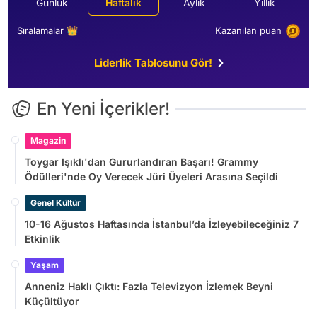
Günlük
Haftalık
Aylık
Yıllık
Sıralamalar 👑
Kazanılan puan
Liderlik Tablosunu Gör!
En Yeni İçerikler!
Magazin
Toygar Işıklı'dan Gururlandıran Başarı! Grammy
Ödülleri'nde Oy Verecek Jüri Üyeleri Arasına Seçildi
Genel Kültür
10-16 Ağustos Haftasında İstanbul’da İzleyebileceğiniz 7
Etkinlik
Yaşam
Anneniz Haklı Çıktı: Fazla Televizyon İzlemek Beyni
Küçültüyor