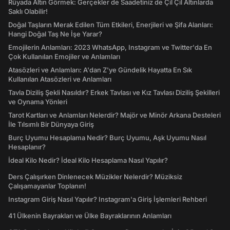
Rüyada Altın Görmek: Gerçekler de Saadetiniz de Çil Çil Altınlarda
Saklı Olabilir!
Doğal Taşların Merak Edilen Tüm Etkileri, Enerjileri ve Şifa Alanları:
Hangi Doğal Taş Ne İşe Yarar?
Emojilerin Anlamları: 2023 WhatsApp, Instagram ve Twitter'da En
Çok Kullanılan Emojiler ve Anlamları
Atasözleri ve Anlamları: A'dan Z'ye Gündelik Hayatta En Sık
Kullanılan Atasözleri ve Anlamları
Tavla Diziliş Şekli Nasıldır? Erkek Tavlası ve Kız Tavlası Diziliş Şekilleri
ve Oynama Yönleri
Tarot Kartları ve Anlamları Nelerdir? Majör ve Minör Arkana Desteleri
İle Tılsımlı Bir Dünyaya Giriş
Burç Uyumu Hesaplama Nedir? Burç Uyumu, Aşk Uyumu Nasıl
Hesaplanır?
İdeal Kilo Nedir? İdeal Kilo Hesaplama Nasıl Yapılır?
Ders Çalışırken Dinlenecek Müzikler Nelerdir? Müziksiz
Çalışamayanlar Toplanın!
Instagram Giriş Nasıl Yapılır? Instagram'a Giriş İşlemleri Rehberi
41 Ülkenin Bayrakları ve Ülke Bayraklarının Anlamları