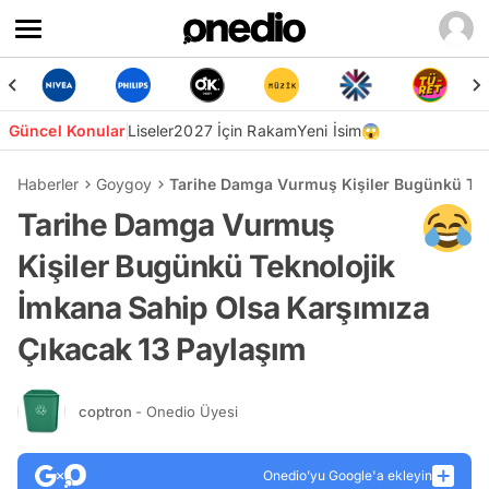
Güncel Konular
Liseler
2027 İçin Rakam
Yeni İsim😱
Haberler
Goygoy
Tarihe Damga Vurmuş Kişiler Bugünkü Tek
Tarihe Damga Vurmuş
Kişiler Bugünkü Teknolojik
İmkana Sahip Olsa Karşımıza
Çıkacak 13 Paylaşım
coptron
- Onedio Üyesi
Onedio’yu Google'a ekleyin