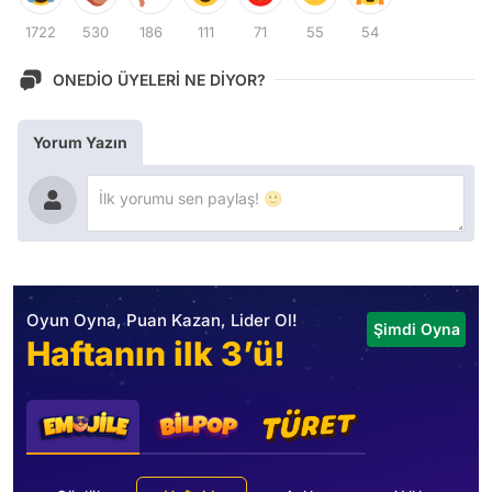
1722
530
186
111
71
55
54
ONEDİO ÜYELERİ NE DİYOR?
Yorum Yazın
Oyun Oyna, Puan Kazan, Lider Ol!
Şimdi Oyna
Haftanın ilk 3’ü!