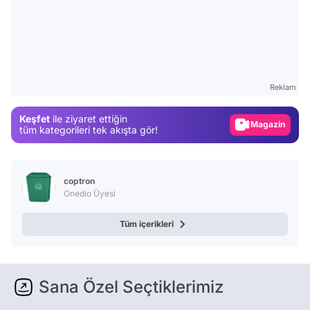
Video
Test
Gündem
Reklam
Magazin
Keşfet
ile ziyaret ettiğin
Video
tüm kategorileri tek akışta gör!
Test
coptron
Onedio Üyesi
Tüm içerikleri
Sana Özel Seçtiklerimiz