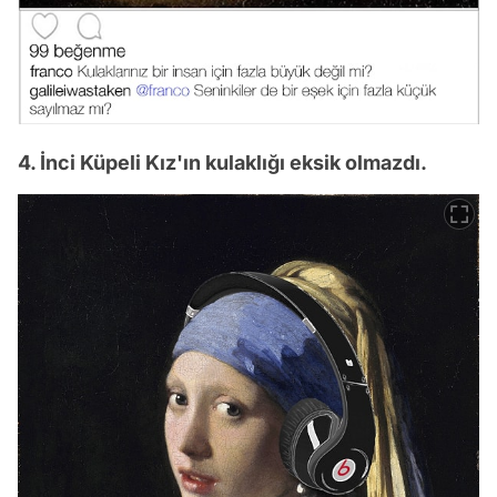
4. İnci Küpeli Kız'ın kulaklığı eksik olmazdı.