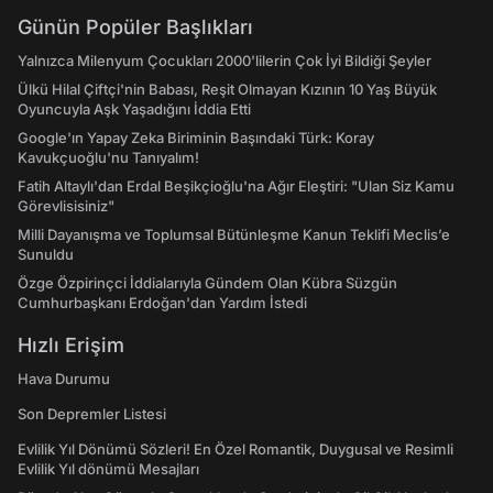
Günün Popüler Başlıkları
Yalnızca Milenyum Çocukları 2000'lilerin Çok İyi Bildiği Şeyler
Ülkü Hilal Çiftçi'nin Babası, Reşit Olmayan Kızının 10 Yaş Büyük
Oyuncuyla Aşk Yaşadığını İddia Etti
Google'ın Yapay Zeka Biriminin Başındaki Türk: Koray
Kavukçuoğlu'nu Tanıyalım!
Fatih Altaylı'dan Erdal Beşikçioğlu'na Ağır Eleştiri: "Ulan Siz Kamu
Görevlisisiniz"
Milli Dayanışma ve Toplumsal Bütünleşme Kanun Teklifi Meclis’e
Sunuldu
Özge Özpirinçci İddialarıyla Gündem Olan Kübra Süzgün
Cumhurbaşkanı Erdoğan'dan Yardım İstedi
Hızlı Erişim
Hava Durumu
Son Depremler Listesi
Evlilik Yıl Dönümü Sözleri! En Özel Romantik, Duygusal ve Resimli
Evlilik Yıl dönümü Mesajları