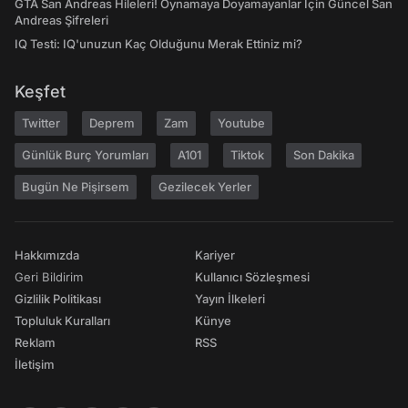
GTA San Andreas Hileleri! Oynamaya Doyamayanlar İçin Güncel San
Andreas Şifreleri
IQ Testi: IQ'unuzun Kaç Olduğunu Merak Ettiniz mi?
Keşfet
Twitter
Deprem
Zam
Youtube
Günlük Burç Yorumları
A101
Tiktok
Son Dakika
Bugün Ne Pişirsem
Gezilecek Yerler
Hakkımızda
Kariyer
Geri Bildirim
Kullanıcı Sözleşmesi
Gizlilik Politikası
Yayın İlkeleri
Topluluk Kuralları
Künye
Reklam
RSS
İletişim