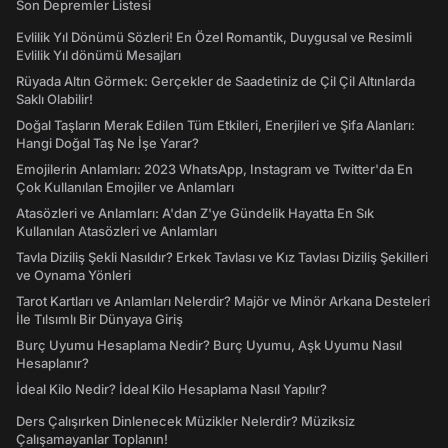
Son Depremler Listesi
Evlilik Yıl Dönümü Sözleri! En Özel Romantik, Duygusal ve Resimli
Evlilik Yıl dönümü Mesajları
Rüyada Altın Görmek: Gerçekler de Saadetiniz de Çil Çil Altınlarda
Saklı Olabilir!
Doğal Taşların Merak Edilen Tüm Etkileri, Enerjileri ve Şifa Alanları:
Hangi Doğal Taş Ne İşe Yarar?
Emojilerin Anlamları: 2023 WhatsApp, Instagram ve Twitter'da En
Çok Kullanılan Emojiler ve Anlamları
Atasözleri ve Anlamları: A'dan Z'ye Gündelik Hayatta En Sık
Kullanılan Atasözleri ve Anlamları
Tavla Diziliş Şekli Nasıldır? Erkek Tavlası ve Kız Tavlası Diziliş Şekilleri
ve Oynama Yönleri
Tarot Kartları ve Anlamları Nelerdir? Majör ve Minör Arkana Desteleri
İle Tılsımlı Bir Dünyaya Giriş
Burç Uyumu Hesaplama Nedir? Burç Uyumu, Aşk Uyumu Nasıl
Hesaplanır?
İdeal Kilo Nedir? İdeal Kilo Hesaplama Nasıl Yapılır?
Ders Çalışırken Dinlenecek Müzikler Nelerdir? Müziksiz
Çalışamayanlar Toplanın!