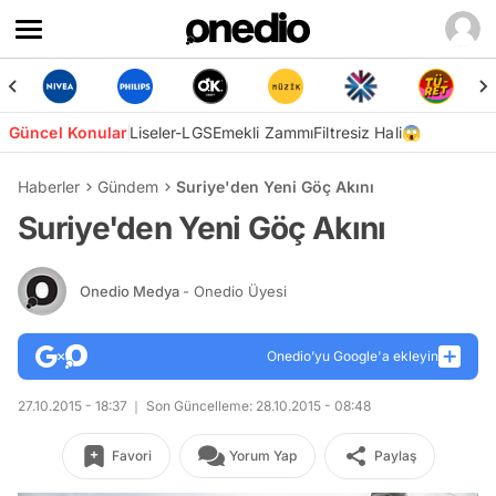
Güncel Konular
Liseler-LGS
Emekli Zammı
Filtresiz Hali😱
Haberler
Gündem
Suriye'den Yeni Göç Akını
Suriye'den Yeni Göç Akını
Onedio Medya
- Onedio Üyesi
Onedio’yu Google'a ekleyin
27.10.2015 - 18:37
Son Güncelleme: 28.10.2015 - 08:48
Favori
Yorum Yap
Paylaş