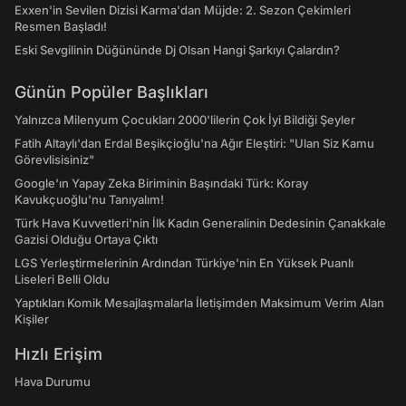
Exxen'in Sevilen Dizisi Karma'dan Müjde: 2. Sezon Çekimleri
Resmen Başladı!
Eski Sevgilinin Düğününde Dj Olsan Hangi Şarkıyı Çalardın?
Günün Popüler Başlıkları
Yalnızca Milenyum Çocukları 2000'lilerin Çok İyi Bildiği Şeyler
Fatih Altaylı'dan Erdal Beşikçioğlu'na Ağır Eleştiri: "Ulan Siz Kamu
Görevlisisiniz"
Google'ın Yapay Zeka Biriminin Başındaki Türk: Koray
Kavukçuoğlu'nu Tanıyalım!
Türk Hava Kuvvetleri'nin İlk Kadın Generalinin Dedesinin Çanakkale
Gazisi Olduğu Ortaya Çıktı
LGS Yerleştirmelerinin Ardından Türkiye'nin En Yüksek Puanlı
Liseleri Belli Oldu
Yaptıkları Komik Mesajlaşmalarla İletişimden Maksimum Verim Alan
Kişiler
Hızlı Erişim
Hava Durumu