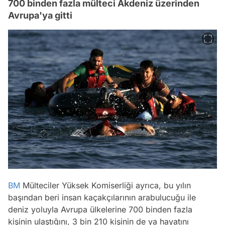
700 binden fazla mülteci Akdeniz üzerinden
Avrupa'ya gitti
BM
Mülteciler Yüksek Komiserliği ayrıca, bu yılın
başından beri insan kaçakçılarının arabulucuğu ile
deniz yoluyla Avrupa ülkelerine 700 binden fazla
kişinin ulaştığını, 3 bin 210 kişinin de ya hayatını