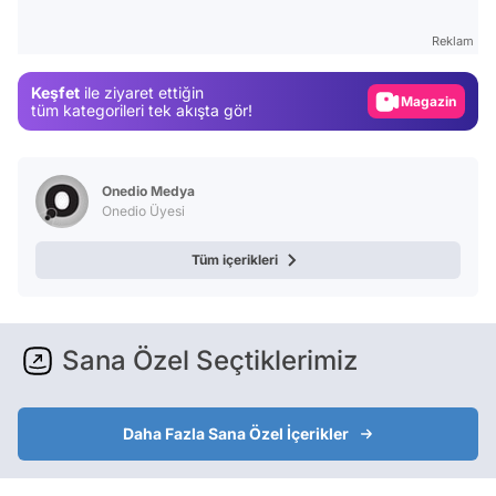
Test
Reklam
Gündem
Keşfet
ile ziyaret ettiğin
Magazin
tüm kategorileri tek akışta gör!
Video
Test
Onedio Medya
Onedio Üyesi
Tüm içerikleri
Sana Özel Seçtiklerimiz
Daha Fazla Sana Özel İçerikler