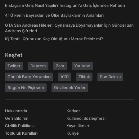
Instagram Giriş Nasıl Yapılır? Instagram'a Giriş İşlemleri Rehberi
41 Ülkenin Bayrakları ve Ülke Bayraklarının Anlamları
GTA San Andreas Hileleri! Oynamaya Doyamayanlar İçin Güncel San
Andreas Şifreleri
IQ Testi: IQ'unuzun Kaç Olduğunu Merak Ettiniz mi?
Keşfet
Twitter
Deprem
Zam
Youtube
Günlük Burç Yorumları
A101
Tiktok
Son Dakika
Bugün Ne Pişirsem
Gezilecek Yerler
Hakkımızda
Kariyer
Geri Bildirim
Kullanıcı Sözleşmesi
Gizlilik Politikası
Yayın İlkeleri
Topluluk Kuralları
Künye