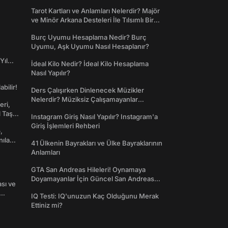
Tarot Kartları ve Anlamları Nelerdir? Majör
ve Minör Arkana Desteleri İle Tılsımlı Bir
Dünyaya Giriş
Burç Uyumu Hesaplama Nedir? Burç
Uyumu, Aşk Uyumu Nasıl Hesaplanır?
Yıl
İdeal Kilo Nedir? İdeal Kilo Hesaplama
Nasıl Yapılır?
abilir!
Ders Çalışırken Dinlenecek Müzikler
Nelerdir? Müziksiz Çalışamayanlar
eri,
Toplanın!
l Taş
Instagram Giriş Nasıl Yapılır? Instagram'a
Giriş İşlemleri Rehberi
,
nılan
41 Ülkenin Bayrakları ve Ülke Bayraklarının
Anlamları
GTA San Andreas Hileleri! Oynamaya
Doyamayanlar İçin Güncel San Andreas
ası ve
Şifreleri
IQ Testi: IQ'unuzun Kaç Olduğunu Merak
Ettiniz mi?