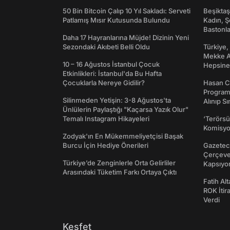
50 Bin Bitcoin Çalıp 10 Yıl Sakladı: Serveti
Beşikta
Patlamış Mısır Kutusunda Bulundu
Kadın, Ş
Bastonl
Daha 17 Hayranlarına Müjde! Dizinin Yeni
Sezondaki Akıbeti Belli Oldu
Türkiye,
Mekke An
10 – 16 Ağustos İstanbul Çocuk
Hepsine 
Etkinlikleri: İstanbul'da Bu Hafta
Çocuklarla Nereye Gidilir?
Hasan C
Programı
Silinmeden Yetişin: 3-8 Ağustos'ta
Alınıp Sı
Ünlülerin Paylaştığı "Kaçarsa Yazık Olur"
Temalı Instagram Hikayeleri
‘Terörsü
Komisyo
Zodyak'ın En Mükemmeliyetçisi Başak
Burcu İçin Hediye Önerileri
Gazeteci
Çerçeve 
Türkiye’de Zenginlerle Orta Gelirliler
Kapsıyo
Arasındaki Tüketim Farkı Ortaya Çıktı
Fatih Al
ROK İtir
Verdi
Keşfet