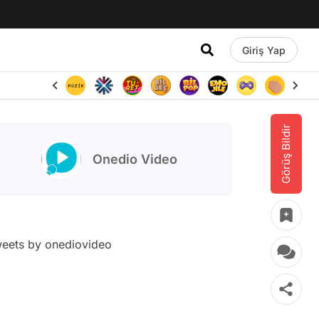
Giriş Yap
Görüş Bildir
Onedio Video
eets by onediovideo