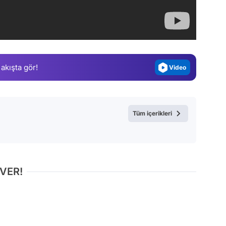
Video
Test
Gündem
Magazin
 akışta gör!
Video
Test
Tüm içerikleri
 VER!