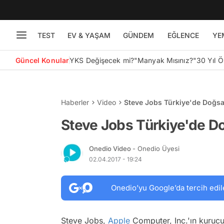
TEST
EV & YAŞAM
GÜNDEM
EĞLENCE
YE
Güncel Konular
YKS Değişecek mi?
"Manyak Mısınız?"
30 Yıl 
Haberler
Video
Steve Jobs Türkiye'de Doğs
Steve Jobs Türkiye'de D
Onedio Video
- Onedio Üyesi
02.04.2017 - 19:24
Onedio’yu Google’da tercih edil
Steve Jobs,
Apple
Computer, Inc.'ın kurucu