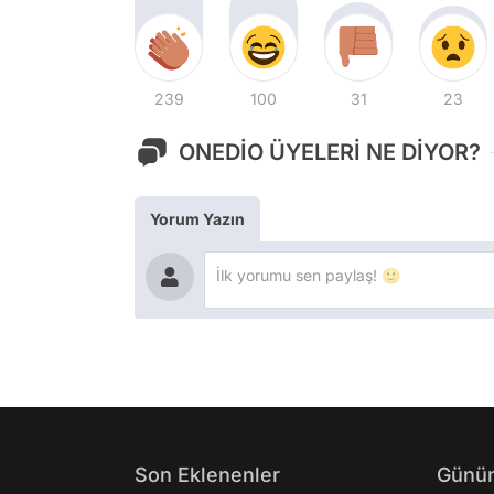
239
100
31
23
ONEDİO ÜYELERİ NE DİYOR?
Yorum Yazın
Son Eklenenler
Günün