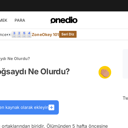
MEK
PARA
Önce👀
ZoneOkey 101
Seri Diz
aydı Ne Olurdu?
oğsaydı Ne Olurdu?
Tw
en kaynak olarak ekleyin
 ortaklarından biridir. Ölümünden 5 hafta öncesine