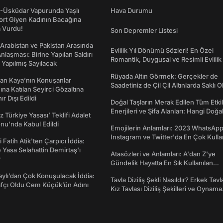
ş-Üsküdar Vapurunda Yaşlı
Hava Durumu
ort Giyen Kadının Bacağına
a Vurdu!
Son Depremler Listesi
 Arabistan ve Pakistan Arasında
Evlilik Yıl Dönümü Sözleri! En Özel
laşması: Birine Yapılan Saldırı
Romantik, Duygusal ve Resimli Evlilik 
Yapılmış Sayılacak
dönümü Mesajları
Rüyada Altın Görmek: Gerçekler de
an Kaya’nın Konuşanlar
Saadetiniz de Çil Çil Altınlarda Saklı Ol
na Katılan Seyirci Gözaltına
nır Dışı Edildi
Doğal Taşların Merak Edilen Tüm Etkil
Enerjileri ve Şifa Alanları: Hangi Doğa
z Türkiye Yasası’ Teklifi Adalet
Ne İşe Yarar?
nu'nda Kabul Edildi
Emojilerin Anlamları: 2023 WhatsApp
Instagram ve Twitter'da En Çok Kulla
 Fatih Atik'ten Çarpıcı İddia:
Emojiler ve Anlamları
Yasa Selahattin Demirtaş'ı
Atasözleri ve Anlamları: A'dan Z'ye
r
Gündelik Hayatta En Sık Kullanılan
Atasözleri ve Anlamları
taylı’dan Çok Konuşulacak İddia:
Tavla Diziliş Şekli Nasıldır? Erkek Tavl
afçı Oldu Cem Küçük’ün Adını
Kız Tavlası Diziliş Şekilleri ve Oynama
Yönleri