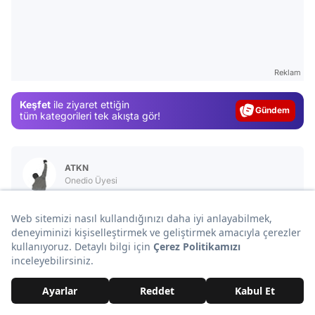
Video
Reklam
Test
Keşfet
ile ziyaret ettiğin
Gündem
tüm kategorileri tek akışta gör!
Magazin
Video
ATKN
Test
Onedio Üyesi
Tüm içerikleri
Sana Özel Seçtiklerimiz