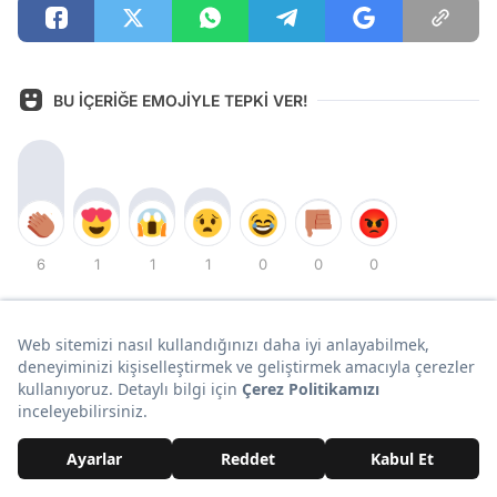
BU İÇERİĞE EMOJİYLE TEPKİ VER!
6
1
1
1
0
0
0
En Yeni İçerikler!
Video
Ali Rıza Bey Yıllar Sonra O Evde! Halil Ergün 16 Yıl Sonra
Yaprak Dökümü'nün Çekildiği Konağa Gitti
Gündem