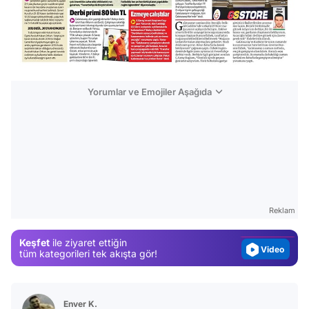
Yorumlar ve Emojiler Aşağıda
Video
Test
Gündem
Magazin
Reklam
Video
Keşfet
ile ziyaret ettiğin
tüm kategorileri tek akışta gör!
Test
Enver K.