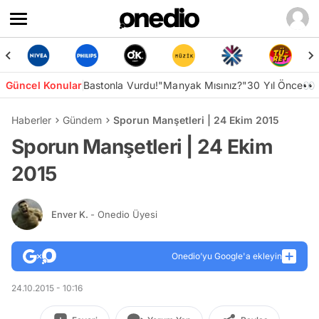
Güncel Konular
Bastonla Vurdu!
"Manyak Mısınız?"
30 Yıl Önce👀
Haberler
Gündem
Sporun Manşetleri | 24 Ekim 2015
Sporun Manşetleri | 24 Ekim
2015
Enver K.
- Onedio Üyesi
Onedio’yu Google'a ekleyin
24.10.2015 - 10:16