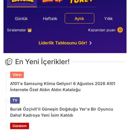
Günlük
Haftalık
Aylık
Yıllık
Sıralamalar 👑
Kazanılan puan
Liderlik Tablosunu Gör!
En Yeni İçerikler!
Vitrin
A101'e Samsung Klima Geliyor! 6 Ağustos 2026 A101
İnternete Özel Aldın Aldın Kataloğu
TV
Burak Özçivit'li Güneşin Doğduğu Yer'e Bir Oyuncu
Daha! Kadroya Yeni İsim Katıldı
Gündem