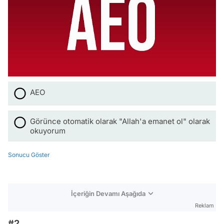
AEO
Görünce otomatik olarak "Allah'a emanet ol" olarak
okuyorum
Sonucu Göster
İçeriğin Devamı Aşağıda
Reklam
#2