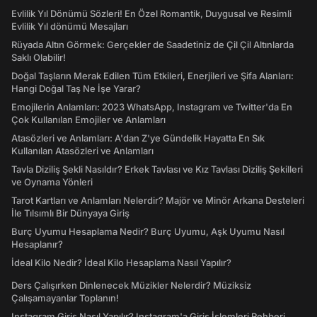
Evlilik Yıl Dönümü Sözleri! En Özel Romantik, Duygusal ve Resimli
Evlilik Yıl dönümü Mesajları
Rüyada Altın Görmek: Gerçekler de Saadetiniz de Çil Çil Altınlarda
Saklı Olabilir!
Doğal Taşların Merak Edilen Tüm Etkileri, Enerjileri ve Şifa Alanları:
Hangi Doğal Taş Ne İşe Yarar?
Emojilerin Anlamları: 2023 WhatsApp, Instagram ve Twitter'da En
Çok Kullanılan Emojiler ve Anlamları
Atasözleri ve Anlamları: A'dan Z'ye Gündelik Hayatta En Sık
Kullanılan Atasözleri ve Anlamları
Tavla Diziliş Şekli Nasıldır? Erkek Tavlası ve Kız Tavlası Diziliş Şekilleri
ve Oynama Yönleri
Tarot Kartları ve Anlamları Nelerdir? Majör ve Minör Arkana Desteleri
İle Tılsımlı Bir Dünyaya Giriş
Burç Uyumu Hesaplama Nedir? Burç Uyumu, Aşk Uyumu Nasıl
Hesaplanır?
İdeal Kilo Nedir? İdeal Kilo Hesaplama Nasıl Yapılır?
Ders Çalışırken Dinlenecek Müzikler Nelerdir? Müziksiz
Çalışamayanlar Toplanın!
Instagram Giriş Nasıl Yapılır? Instagram'a Giriş İşlemleri Rehberi