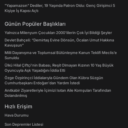
"Yapamazsın" Dediler, 19 Yaşında Patron Oldu: Genç Girişimci 5
Kişiye İş Kapısı Açtı
Günün Popüler Başlıkları
Yalnızca Milenyum Çocukları 2000'lilerin Çok İyi Bildiği Şeyler
Devlet Bahçeli: “Demirtaş Evine Dönsün, Öcalan Umut Hakkına
Kavuşsun”
Milli Dayanışma ve Toplumsal Bütünleşme Kanun Teklifi Meclis’e
Sunuldu
Ülkü Hilal Çiftçi'nin Babası, Reşit Olmayan Kızının 10 Yaş Büyük
Oyuncuyla Aşk Yaşadığını İddia Etti
Özge Özpirinçci İddialarıyla Gündem Olan Kübra Süzgün
Cumhurbaşkanı Erdoğan'dan Yardım İstedi
Anıtkabir Ziyaretleriyle İçimizi Isıtan Aile Komşuları Tarafından
Dolandırılmış
Hızlı Erişim
Hava Durumu
Son Depremler Listesi