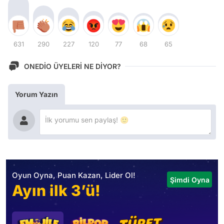
631
290
227
120
77
68
65
ONEDİO ÜYELERİ NE DİYOR?
Yorum Yazın
Oyun Oyna, Puan Kazan, Lider Ol!
Şimdi Oyna
Ayın ilk 3’ü!