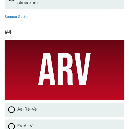
okuyorum
Sonucu Göster
#4
Aa-Re-Ve
Ey-Ar-Vi