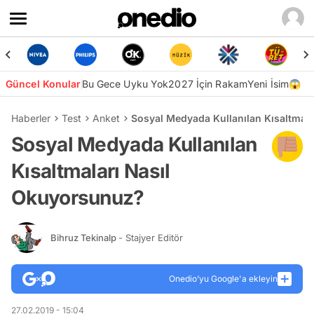
Güncel Konular
Bu Gece Uyku Yok
2027 İçin Rakam
Yeni İsim😱
Haberler
Test
Anket
Sosyal Medyada Kullanılan Kısaltmal
Sosyal Medyada Kullanılan
Kısaltmaları Nasıl
Okuyorsunuz?
Bihruz Tekinalp
- Stajyer Editör
Onedio’yu Google'a ekleyin
27.02.2019 - 15:04