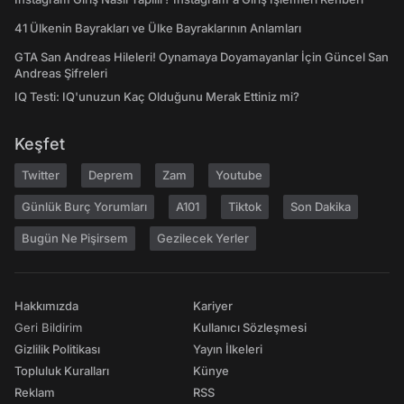
41 Ülkenin Bayrakları ve Ülke Bayraklarının Anlamları
GTA San Andreas Hileleri! Oynamaya Doyamayanlar İçin Güncel San
Andreas Şifreleri
IQ Testi: IQ'unuzun Kaç Olduğunu Merak Ettiniz mi?
Keşfet
Twitter
Deprem
Zam
Youtube
Günlük Burç Yorumları
A101
Tiktok
Son Dakika
Bugün Ne Pişirsem
Gezilecek Yerler
Hakkımızda
Kariyer
Geri Bildirim
Kullanıcı Sözleşmesi
Gizlilik Politikası
Yayın İlkeleri
Topluluk Kuralları
Künye
Reklam
RSS