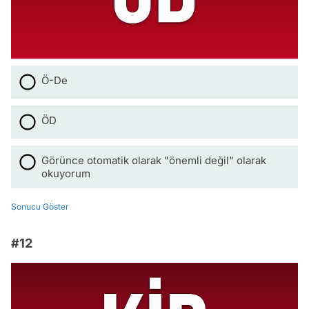
Ö-De
ÖD
Görünce otomatik olarak "önemli değil" olarak
okuyorum
Sonucu Göster
#12