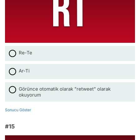
Re-Te
Ar-Ti
Görünce otomatik olarak "retweet" olarak
okuyorum
Sonucu Göster
#15