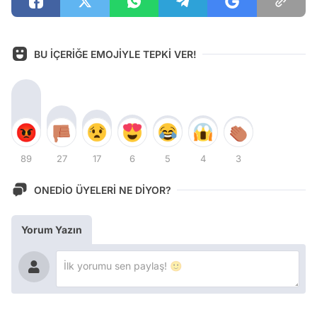
BU İÇERİĞE EMOJİYLE TEPKİ VER!
89
27
17
6
5
4
3
ONEDİO ÜYELERİ NE DİYOR?
Yorum Yazın