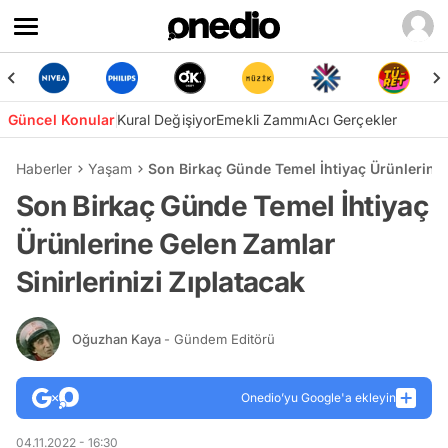
Güncel Konular
Kural Değişiyor
Emekli Zammı
Acı Gerçekler
Haberler
Yaşam
Son Birkaç Günde Temel İhtiyaç Ürünlerine G
Son Birkaç Günde Temel İhtiyaç
Ürünlerine Gelen Zamlar
Sinirlerinizi Zıplatacak
Oğuzhan Kaya
- Gündem Editörü
Onedio’yu Google'a ekleyin
04.11.2022 - 16:30