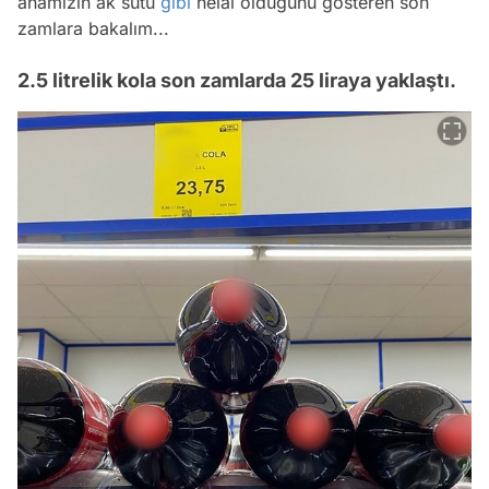
anamızın ak sütü
gibi
helal olduğunu gösteren son
zamlara bakalım...
2.5 litrelik kola son zamlarda 25 liraya yaklaştı.