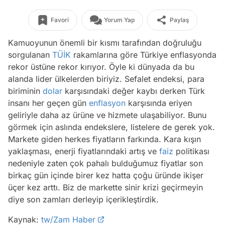
Favori
Yorum Yap
Paylaş
Kamuoyunun önemli bir kısmı tarafından doğruluğu
sorgulanan
TÜİK
rakamlarına göre Türkiye enflasyonda
rekor üstüne rekor kırıyor. Öyle ki dünyada da bu
alanda lider ülkelerden biriyiz. Sefalet endeksi, para
biriminin
dolar
karşısındaki değer kaybı derken Türk
insanı her geçen gün
enflasyon
karşısında eriyen
geliriyle daha az ürüne ve hizmete ulaşabiliyor. Bunu
görmek için aslında endekslere, listelere de gerek yok.
Markete giden herkes fiyatların farkında. Kara kışın
yaklaşması, enerji fiyatlarındaki artış ve
faiz
politikası
nedeniyle zaten çok pahalı bulduğumuz fiyatlar son
birkaç gün içinde birer kez hatta çoğu üründe ikişer
üçer kez arttı. Biz de markette sinir krizi geçirmeyin
diye son zamları derleyip içerikleştirdik.
Kaynak:
tw/Zam Haber