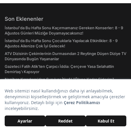
Son Eklenenler
İstanbul'da Bu Hafta Sonu Kaçırmamanız Gereken Konserler: 8 - 9
Ağustos Günleri Müziğe Doyamayacaksınız!
İstanbul'da Bu Hafta Sonu Çocuklarla Yapılacak Etkinlikler: 8 - 9
Ağustos Ailenize Çok İyi Gelecek!
ATV Dizisinin Çekimlerinin Durmasından 2 Reytinge Düşen Diziye TV
Dünyasında Bugün Yaşananlar
Gazeteci Fatih Atik'ten Çarpıcı İddia: Çerçeve Yasa Selahattin
Demirtaş'ı Kapsıyor
Nagihan Karadere'den Survivor İtirafı! "Ölene Kadar Giderim"
Kuruyan Çimleri Canlandıran Doğal Yöntem: Tek Bir Malzeme
Çimleri Daha Gür Yapıyor
Günün Popüler Başlıkları
İlk Anket Sonucu: YENİ Parti'nin Oy Oranı Belli Oldu, CHP Barajın
Altına Düştü!
Türkiye, Arabistan ve Pakistan Arasında Mekke Anlaşması: Birine