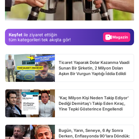
Test
Gündem
Magazin
Keşfet
ile ziyaret ettiğin
Video
tüm kategorileri tek akışta gör!
Test
Ticaret Yaparak Dolar Kazanma Vaadi
Sunan Bir Şirketin, 2 Milyon Doları
Aşkın Bir Vurgun Yaptığı İddia Edildi
'Kaç Milyon Kişi Neden Takip Ediyor'
Dediği Demirtaş'ı Takip Eden Kıraç,
Yine Tepki Gösterince Engellendi
Bugün, Yarın, Seneye, 6 Ay Sonra
Derken, Enflasyonda 90'lara Döndük: