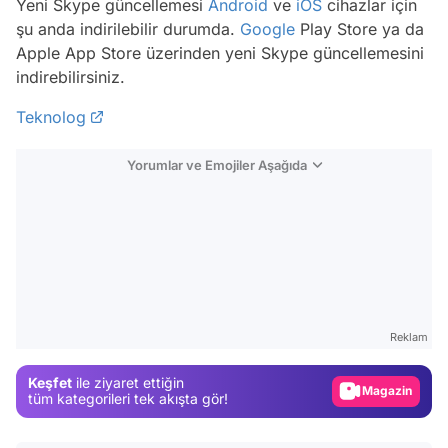
Yeni Skype güncellemesi
Android
ve
iOS
cihazlar için
şu anda indirilebilir durumda.
Google
Play Store ya da
Apple App Store üzerinden yeni Skype güncellemesini
indirebilirsiniz.
Teknolog
Yorumlar ve Emojiler Aşağıda
Video
Test
Reklam
Gündem
Keşfet
ile ziyaret ettiğin
Magazin
tüm kategorileri tek akışta gör!
Video