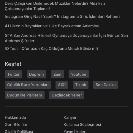
Ders Çalışırken Dinlenecek Müzikler Nelerdir? Müziksiz
Çalışamayanlar Toplanın!
Instagram Giriş Nasıl Yapılır? Instagram'a Giriş İşlemleri Rehberi
41 Ülkenin Bayrakları ve Ülke Bayraklarının Anlamları
GTA San Andreas Hileleri! Oynamaya Doyamayanlar İçin Güncel San
Andreas Şifreleri
IQ Testi: IQ'unuzun Kaç Olduğunu Merak Ettiniz mi?
Keşfet
Twitter
Deprem
Zam
Youtube
Günlük Burç Yorumları
A101
Tiktok
Son Dakika
Bugün Ne Pişirsem
Gezilecek Yerler
Hakkımızda
Kariyer
Geri Bildirim
Kullanıcı Sözleşmesi
Gizlilik Politikası
Yayın İlkeleri