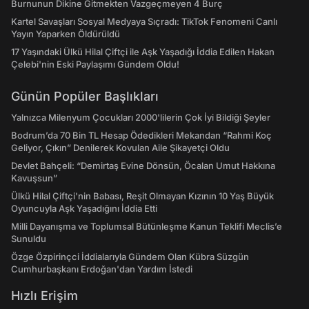
Burnunun Dikine Gitmekten Vazgeçmeyen 4 Burç
Kartel Savaşları Sosyal Medyaya Sıçradı: TikTok Fenomeni Canlı
Yayın Yaparken Öldürüldü
17 Yaşındaki Ülkü Hilal Çiftçi ile Aşk Yaşadığı İddia Edilen Hakan
Çelebi'nin Eski Paylaşımı Gündem Oldu!
Günün Popüler Başlıkları
Yalnızca Milenyum Çocukları 2000'lilerin Çok İyi Bildiği Şeyler
Bodrum’da 70 Bin TL Hesap Ödedikleri Mekandan “Rahmi Koç
Geliyor, Çıkın” Denilerek Kovulan Aile Şikayetçi Oldu
Devlet Bahçeli: “Demirtaş Evine Dönsün, Öcalan Umut Hakkına
Kavuşsun”
Ülkü Hilal Çiftçi'nin Babası, Reşit Olmayan Kızının 10 Yaş Büyük
Oyuncuyla Aşk Yaşadığını İddia Etti
Milli Dayanışma ve Toplumsal Bütünleşme Kanun Teklifi Meclis’e
Sunuldu
Özge Özpirinçci İddialarıyla Gündem Olan Kübra Süzgün
Cumhurbaşkanı Erdoğan'dan Yardım İstedi
Hızlı Erişim