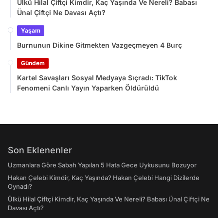
Ülkü Hilal Çiftçi Kimdir, Kaç Yaşında Ve Nereli? Babası
Ünal Çiftçi Ne Davası Açtı?
Yaşam
Burnunun Dikine Gitmekten Vazgeçmeyen 4 Burç
Gündem
Kartel Savaşları Sosyal Medyaya Sıçradı: TikTok
Fenomeni Canlı Yayın Yaparken Öldürüldü
Son Eklenenler
Uzmanlara Göre Sabah Yapılan 5 Hata Gece Uykusunu Bozuyor
Hakan Çelebi Kimdir, Kaç Yaşında? Hakan Çelebi Hangi Dizilerde
Oynadı?
Ülkü Hilal Çiftçi Kimdir, Kaç Yaşında Ve Nereli? Babası Ünal Çiftçi Ne
Davası Açtı?