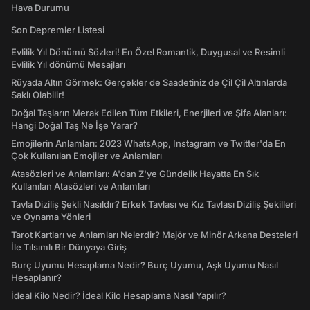
Hava Durumu
Son Depremler Listesi
Evlilik Yıl Dönümü Sözleri! En Özel Romantik, Duygusal ve Resimli
Evlilik Yıl dönümü Mesajları
Rüyada Altın Görmek: Gerçekler de Saadetiniz de Çil Çil Altınlarda
Saklı Olabilir!
Doğal Taşların Merak Edilen Tüm Etkileri, Enerjileri ve Şifa Alanları:
Hangi Doğal Taş Ne İşe Yarar?
Emojilerin Anlamları: 2023 WhatsApp, Instagram ve Twitter'da En
Çok Kullanılan Emojiler ve Anlamları
Atasözleri ve Anlamları: A'dan Z'ye Gündelik Hayatta En Sık
Kullanılan Atasözleri ve Anlamları
Tavla Diziliş Şekli Nasıldır? Erkek Tavlası ve Kız Tavlası Diziliş Şekilleri
ve Oynama Yönleri
Tarot Kartları ve Anlamları Nelerdir? Majör ve Minör Arkana Desteleri
İle Tılsımlı Bir Dünyaya Giriş
Burç Uyumu Hesaplama Nedir? Burç Uyumu, Aşk Uyumu Nasıl
Hesaplanır?
İdeal Kilo Nedir? İdeal Kilo Hesaplama Nasıl Yapılır?