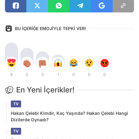
BU İÇERİĞE EMOJİYLE TEPKİ VER!
8
5
3
1
0
0
0
En Yeni İçerikler!
TV
Hakan Çelebi Kimdir, Kaç Yaşında? Hakan Çelebi Hangi
Dizilerde Oynadı?
TV