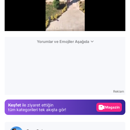
/
Yorumlar ve Emojiler Aşağıda
Video
Test
Reklam
Gündem
Keşfet
ile ziyaret ettiğin
Magazin
tüm kategorileri tek akışta gör!
Video
Test