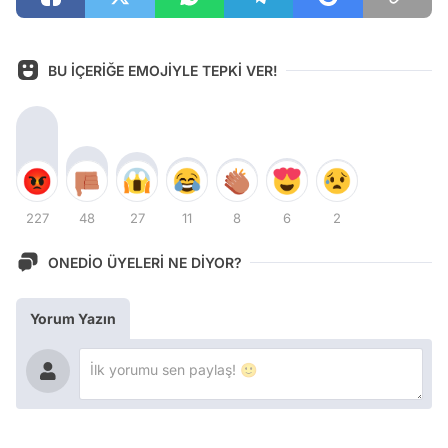
BU İÇERİĞE EMOJİYLE TEPKİ VER!
227
48
27
11
8
6
2
ONEDİO ÜYELERİ NE DİYOR?
Yorum Yazın