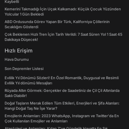
Kaybetti
Kemerini Takmadığı İçin Uçak Kalkamadı: Küçük Çocuk Yüzünden
Yolcular 1 Gün Bekledi
ABD Ordusunda Görev Yapan Bir Türk, Kaliforniya Çöllerinin
Sıcaklığını Gösterdi
Çok Beklenen Hızlı Tren İçin Tarih Verildi: 7 Saat Süren Yol 1 Saat 45
Dakikaya Düşecek!
Hızlı Erişim
Hava Durumu
Son Depremler Listesi
Evlilik Yıl Dönümü Sözleri! En Özel Romantik, Duygusal ve Resimli
Evlilik Yıl dönümü Mesajları
Rüyada Altın Görmek: Gerçekler de Saadetiniz de Çil Çil Altınlarda
Saklı Olabilir!
Doğal Taşların Merak Edilen Tüm Etkileri, Enerjileri ve Şifa Alanları:
Hangi Doğal Taş Ne İşe Yarar?
Emojilerin Anlamları: 2023 WhatsApp, Instagram ve Twitter'da En
Çok Kullanılan Emojiler ve Anlamları
Atasözleri ve Anlamları: A'dan Z'ye Gündelik Hayatta En Sık