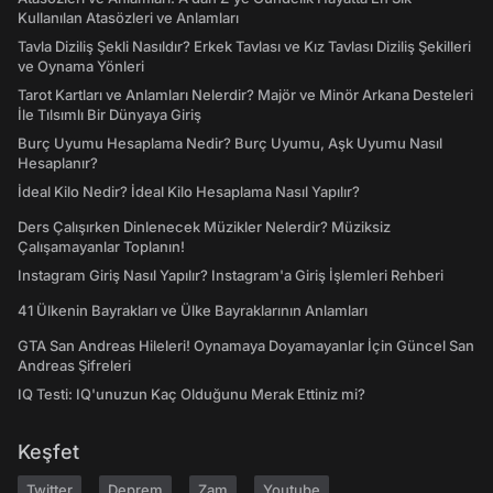
Kullanılan Atasözleri ve Anlamları
Tavla Diziliş Şekli Nasıldır? Erkek Tavlası ve Kız Tavlası Diziliş Şekilleri
ve Oynama Yönleri
Tarot Kartları ve Anlamları Nelerdir? Majör ve Minör Arkana Desteleri
İle Tılsımlı Bir Dünyaya Giriş
Burç Uyumu Hesaplama Nedir? Burç Uyumu, Aşk Uyumu Nasıl
Hesaplanır?
İdeal Kilo Nedir? İdeal Kilo Hesaplama Nasıl Yapılır?
Ders Çalışırken Dinlenecek Müzikler Nelerdir? Müziksiz
Çalışamayanlar Toplanın!
Instagram Giriş Nasıl Yapılır? Instagram'a Giriş İşlemleri Rehberi
41 Ülkenin Bayrakları ve Ülke Bayraklarının Anlamları
GTA San Andreas Hileleri! Oynamaya Doyamayanlar İçin Güncel San
Andreas Şifreleri
IQ Testi: IQ'unuzun Kaç Olduğunu Merak Ettiniz mi?
Keşfet
Twitter
Deprem
Zam
Youtube