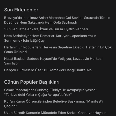
Son Eklenenler
Brezilya'da İnanılmaz Anlar: Maranhao Gol Sevinci Sırasında Tünele
Düşünce Hem Sakatlandı Hem Golü Sayılmadı
10-16 Ağustos Ankara, İzmir ve Bursa Tiyatro Rehberi
Hem Serinletiyor Hem Damarları Koruyor: Japonların Yazın
Serinlemek İçin İçtiği Çay
Haftanın En Popülerleri: Herkesin Sepetine Eklediği Haftanın En Çok
Satan Ürünleri
Hasat Başladı! Sadece Kayseri’de Yetişiyor, Lezzetiyle Herkesi
Şaşırtıyor
Gerçek Gurmelere Özel: Bu Yemekler Hangi İlimize Ait?
Günün Popüler Başlıkları
Sokak Röportajında Gurbetçi Türkiye ile Avrupa'yı Kıyasladı:
"Türkiye’deki Yolların Çoğu Avrupa’da Yok"
Kur'an Kursu Öğrencilerinden Belediye Başkanına: "Manifest’i
Çağırın"
Uzun Süredir Kanserle Mücadele Eden Şarkıcı Cansever Hayatını