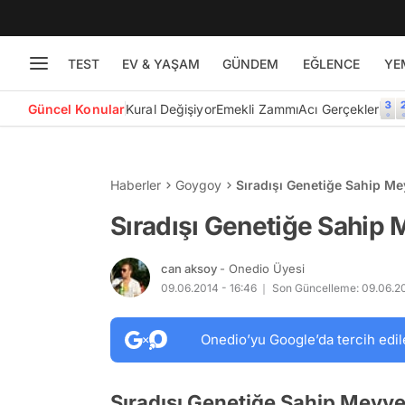
TEST
EV & YAŞAM
GÜNDEM
EĞLENCE
YE
Güncel Konular
Kural Değişiyor
Emekli Zammı
Acı Gerçekler
Haberler
Goygoy
Sıradışı Genetiğe Sahip Me
Sıradışı Genetiğe Sahip 
can aksoy
- Onedio Üyesi
09.06.2014 - 16:46
Son Güncelleme: 09.06.20
Onedio’yu Google’da tercih edil
Sıradışı Genetiğe Sahip Meyve