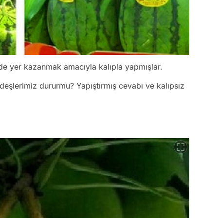
mede yer kazanmak amacıyla kalıpla yapmışlar.
rdeşlerimiz dururmu? Yapıştırmış cevabı ve kalıpsız