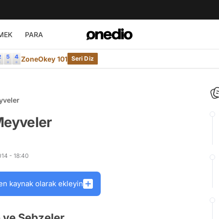
MEK
PARA
ZoneOkey 101
Seri Diz
yveler
Meyveler
14 - 18:40
en kaynak olarak ekleyin
 ve Sebzeler