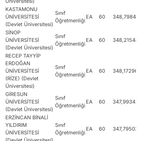
Üniversitesi)
KASTAMONU
Sınıf
ÜNİVERSİTESİ
EA
60
348,79844
Öğretmenliği
(Devlet Üniversitesi)
SİNOP
Sınıf
ÜNİVERSİTESİ
EA
60
348,21548
Öğretmenliği
(Devlet Üniversitesi)
RECEP TAYYİP
ERDOĞAN
Sınıf
ÜNİVERSİTESİ
EA
60
348,17296
Öğretmenliği
(RİZE) (Devlet
Üniversitesi)
GİRESUN
Sınıf
ÜNİVERSİTESİ
EA
60
347,99342
Öğretmenliği
(Devlet Üniversitesi)
ERZİNCAN BİNALİ
YILDIRIM
Sınıf
EA
60
347,79503
ÜNİVERSİTESİ
Öğretmenliği
(Devlet Üniversitesi)