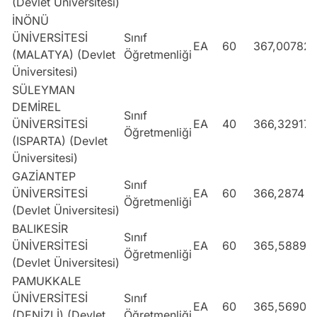
(Devlet Üniversitesi)
İNÖNÜ
ÜNİVERSİTESİ
Sınıf
EA
60
367,00782
(MALATYA) (Devlet
Öğretmenliği
Üniversitesi)
SÜLEYMAN
DEMİREL
Sınıf
ÜNİVERSİTESİ
EA
40
366,32917
Öğretmenliği
(ISPARTA) (Devlet
Üniversitesi)
GAZİANTEP
Sınıf
ÜNİVERSİTESİ
EA
60
366,2874
Öğretmenliği
(Devlet Üniversitesi)
BALIKESİR
Sınıf
ÜNİVERSİTESİ
EA
60
365,58899
Öğretmenliği
(Devlet Üniversitesi)
PAMUKKALE
ÜNİVERSİTESİ
Sınıf
EA
60
365,56909
(DENİZLİ) (Devlet
Öğretmenliği