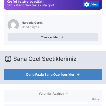
Keşfet
ile ziyaret ettiğin
Video
tüm kategorileri tek akışta gör!
Test
Nurseda Gerek
Onedio Üyesi
Tüm içerikleri
Sana Özel Seçtiklerimiz
Daha Fazla Sana Özel İçerikler
Yorumlar Aşağıda
Reklam