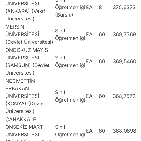
ÜNİVERSİTESİ
Öğretmenliği
EA
8
370,63738
(ANKARA) (Vakıf
(Burslu)
Üniversitesi)
MERSİN
Sınıf
ÜNİVERSİTESİ
EA
60
369,75695
Öğretmenliği
(Devlet Üniversitesi)
ONDOKUZ MAYIS
ÜNİVERSİTESİ
Sınıf
EA
60
369,54608
(SAMSUN) (Devlet
Öğretmenliği
Üniversitesi)
NECMETTİN
ERBAKAN
Sınıf
ÜNİVERSİTESİ
EA
60
368,75728
Öğretmenliği
(KONYA) (Devlet
Üniversitesi)
ÇANAKKALE
ONSEKİZ MART
Sınıf
EA
60
368,08983
ÜNİVERSİTESİ
Öğretmenliği