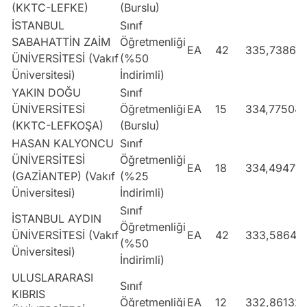
(KKTC-LEFKE)
(Burslu)
İSTANBUL
Sınıf
SABAHATTİN ZAİM
Öğretmenliği
EA
42
335,73867
ÜNİVERSİTESİ (Vakıf
(%50
Üniversitesi)
İndirimli)
YAKIN DOĞU
Sınıf
ÜNİVERSİTESİ
Öğretmenliği
EA
15
334,77504
(KKTC-LEFKOŞA)
(Burslu)
HASAN KALYONCU
Sınıf
ÜNİVERSİTESİ
Öğretmenliği
EA
18
334,49471
(GAZİANTEP) (Vakıf
(%25
Üniversitesi)
İndirimli)
Sınıf
İSTANBUL AYDIN
Öğretmenliği
ÜNİVERSİTESİ (Vakıf
EA
42
333,58648
(%50
Üniversitesi)
İndirimli)
ULUSLARARASI
Sınıf
KIBRIS
Öğretmenliği
EA
12
332,86132