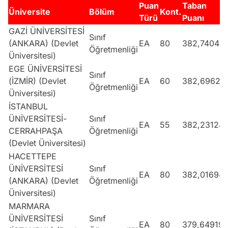
Puan
Taban
Üniversite
Bölüm
Kont.
Türü
Puanı
GAZİ ÜNİVERSİTESİ
Sınıf
(ANKARA) (Devlet
EA
80
382,74046
Öğretmenliği
Üniversitesi)
EGE ÜNİVERSİTESİ
Sınıf
(İZMİR) (Devlet
EA
60
382,69622
Öğretmenliği
Üniversitesi)
İSTANBUL
ÜNİVERSİTESİ-
Sınıf
EA
55
382,23124
CERRAHPAŞA
Öğretmenliği
(Devlet Üniversitesi)
HACETTEPE
ÜNİVERSİTESİ
Sınıf
EA
80
382,01694
(ANKARA) (Devlet
Öğretmenliği
Üniversitesi)
MARMARA
ÜNİVERSİTESİ
Sınıf
EA
80
379,64919