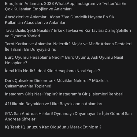
Emojilerin Anlamları: 2023 WhatsApp, Instagram ve Twitter'da En
Çok Kullanılan Emojiler ve Anlamları
Atasözleri ve Anlamları: A'dan Z'ye Gündelik Hayatta En Sık
Kullanılan Atasözleri ve Anlamları
Tavla Diziliş Şekli Nasıldır? Erkek Tavlası ve Kız Tavlası Diziliş Şekilleri
ve Oynama Yönleri
Tarot Kartları ve Anlamları Nelerdir? Majör ve Minör Arkana Desteleri
İle Tılsımlı Bir Dünyaya Giriş
Burç Uyumu Hesaplama Nedir? Burç Uyumu, Aşk Uyumu Nasıl
Hesaplanır?
İdeal Kilo Nedir? İdeal Kilo Hesaplama Nasıl Yapılır?
Ders Çalışırken Dinlenecek Müzikler Nelerdir? Müziksiz
Çalışamayanlar Toplanın!
Instagram Giriş Nasıl Yapılır? Instagram'a Giriş İşlemleri Rehberi
41 Ülkenin Bayrakları ve Ülke Bayraklarının Anlamları
GTA San Andreas Hileleri! Oynamaya Doyamayanlar İçin Güncel San
Andreas Şifreleri
IQ Testi: IQ'unuzun Kaç Olduğunu Merak Ettiniz mi?