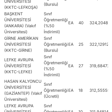
ÜNİVERSİTESİ
(Burslu)
(KKTC-LEFKOŞA)
BAŞKENT
Sınıf
ÜNİVERSİTESİ
Öğretmenliği
EA
40
324,20485
(ANKARA) (Vakıf
(%50
Üniversitesi)
İndirimli)
GİRNE AMERİKAN
Sınıf
ÜNİVERSİTESİ
Öğretmenliği
EA
25
322,12912
(KKTC-GİRNE)
(Burslu)
Sınıf
LEFKE AVRUPA
Öğretmenliği
ÜNİVERSİTESİ
EA
27
319,68472
(%50
(KKTC-LEFKE)
İndirimli)
HASAN KALYONCU
Sınıf
ÜNİVERSİTESİ
Öğretmenliği
EA
18
312,55555
(GAZİANTEP) (Vakıf
(Ücretli)
Üniversitesi)
LEFKE AVRUPA
Sınıf
ÜNİVERSİTESİ
Öğretmenliği
EA
10
311,94814