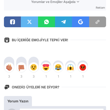
Yorumlar ve Emojiler Aşağıda
Reklam
BU İÇERİĞE EMOJİYLE TEPKİ VER!
3
3
3
1
1
1
1
ONEDİO ÜYELERİ NE DİYOR?
Yorum Yazın