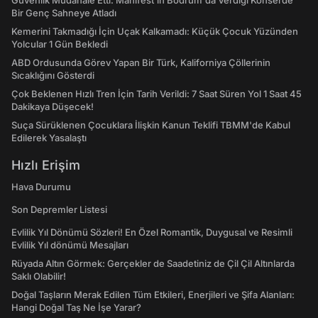
Güvenlik Müdahale Etti: Manifest'in Bodrum'da Verdiği Konserde
Bir Genç Sahneye Atladı
Kemerini Takmadığı İçin Uçak Kalkamadı: Küçük Çocuk Yüzünden
Yolcular 1 Gün Bekledi
ABD Ordusunda Görev Yapan Bir Türk, Kaliforniya Çöllerinin
Sıcaklığını Gösterdi
Çok Beklenen Hızlı Tren İçin Tarih Verildi: 7 Saat Süren Yol 1 Saat 45
Dakikaya Düşecek!
Suça Sürüklenen Çocuklara İlişkin Kanun Teklifi TBMM'de Kabul
Edilerek Yasalaştı
Hızlı Erişim
Hava Durumu
Son Depremler Listesi
Evlilik Yıl Dönümü Sözleri! En Özel Romantik, Duygusal ve Resimli
Evlilik Yıl dönümü Mesajları
Rüyada Altın Görmek: Gerçekler de Saadetiniz de Çil Çil Altınlarda
Saklı Olabilir!
Doğal Taşların Merak Edilen Tüm Etkileri, Enerjileri ve Şifa Alanları:
Hangi Doğal Taş Ne İşe Yarar?