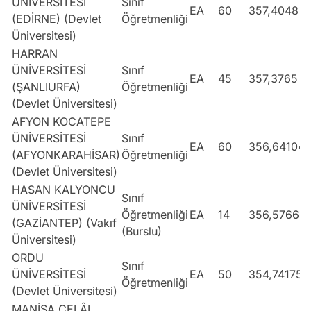
ÜNİVERSİTESİ
Sınıf
EA
60
357,4048
(EDİRNE) (Devlet
Öğretmenliği
Üniversitesi)
HARRAN
ÜNİVERSİTESİ
Sınıf
EA
45
357,3765
(ŞANLIURFA)
Öğretmenliği
(Devlet Üniversitesi)
AFYON KOCATEPE
ÜNİVERSİTESİ
Sınıf
EA
60
356,64104
(AFYONKARAHİSAR)
Öğretmenliği
(Devlet Üniversitesi)
HASAN KALYONCU
Sınıf
ÜNİVERSİTESİ
Öğretmenliği
EA
14
356,57668
(GAZİANTEP) (Vakıf
(Burslu)
Üniversitesi)
ORDU
Sınıf
ÜNİVERSİTESİ
EA
50
354,74175
Öğretmenliği
(Devlet Üniversitesi)
MANİSA CELÂL