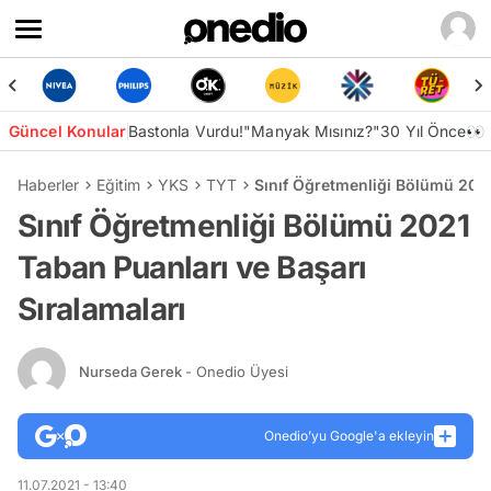
Güncel Konular
Bastonla Vurdu!
"Manyak Mısınız?"
30 Yıl Önce👀
Haberler
Eğitim
YKS
TYT
Sınıf Öğretmenliği Bölümü 2021
Sınıf Öğretmenliği Bölümü 2021
Taban Puanları ve Başarı
Sıralamaları
Nurseda Gerek
- Onedio Üyesi
Onedio’yu Google'a ekleyin
11.07.2021 - 13:40