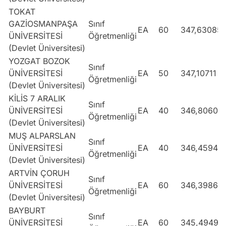
TOKAT
GAZİOSMANPAŞA
Sınıf
EA
60
347,63085
ÜNİVERSİTESİ
Öğretmenliği
(Devlet Üniversitesi)
YOZGAT BOZOK
Sınıf
ÜNİVERSİTESİ
EA
50
347,10711
Öğretmenliği
(Devlet Üniversitesi)
KİLİS 7 ARALIK
Sınıf
ÜNİVERSİTESİ
EA
40
346,80608
Öğretmenliği
(Devlet Üniversitesi)
MUŞ ALPARSLAN
Sınıf
ÜNİVERSİTESİ
EA
40
346,4594
Öğretmenliği
(Devlet Üniversitesi)
ARTVİN ÇORUH
Sınıf
ÜNİVERSİTESİ
EA
60
346,39867
Öğretmenliği
(Devlet Üniversitesi)
BAYBURT
Sınıf
ÜNİVERSİTESİ
EA
60
345,49496