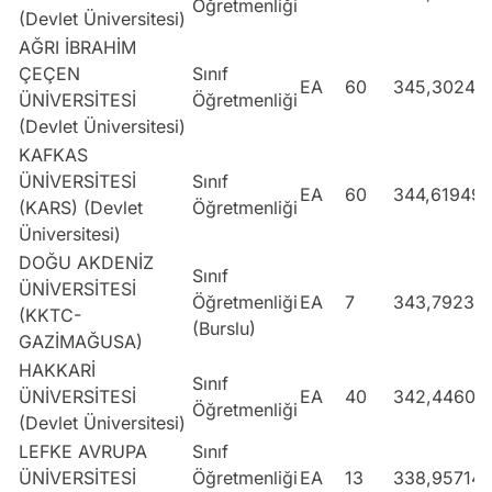
Öğretmenliği
(Devlet Üniversitesi)
AĞRI İBRAHİM
ÇEÇEN
Sınıf
EA
60
345,30249
ÜNİVERSİTESİ
Öğretmenliği
(Devlet Üniversitesi)
KAFKAS
ÜNİVERSİTESİ
Sınıf
EA
60
344,61949
(KARS) (Devlet
Öğretmenliği
Üniversitesi)
DOĞU AKDENİZ
Sınıf
ÜNİVERSİTESİ
Öğretmenliği
EA
7
343,79239
(KKTC-
(Burslu)
GAZİMAĞUSA)
HAKKARİ
Sınıf
ÜNİVERSİTESİ
EA
40
342,44606
Öğretmenliği
(Devlet Üniversitesi)
LEFKE AVRUPA
Sınıf
ÜNİVERSİTESİ
Öğretmenliği
EA
13
338,95714