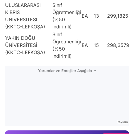
ULUSLARARASI
Sınıf
KIBRIS
Öğretmenliği
EA
13
299,1825
ÜNİVERSİTESİ
(%50
(KKTC-LEFKOŞA)
İndirimli)
Sınıf
YAKIN DOĞU
Öğretmenliği
ÜNİVERSİTESİ
EA
15
298,35794
(%50
(KKTC-LEFKOŞA)
İndirimli)
Yorumlar ve Emojiler Aşağıda
Video
Test
Gündem
Reklam
Magazin