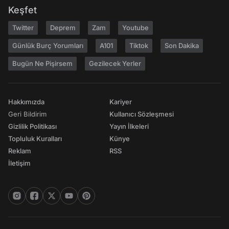
Keşfet
Twitter
Deprem
Zam
Youtube
Günlük Burç Yorumları
A101
Tiktok
Son Dakika
Bugün Ne Pişirsem
Gezilecek Yerler
Hakkımızda
Kariyer
Geri Bildirim
Kullanıcı Sözleşmesi
Gizlilik Politikası
Yayın İlkeleri
Topluluk Kuralları
Künye
Reklam
RSS
İletişim