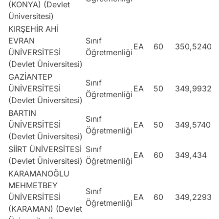
(KONYA) (Devlet
Üniversitesi)
KIRŞEHİR AHİ
EVRAN
Sınıf
EA
60
350,52405
ÜNİVERSİTESİ
Öğretmenliği
(Devlet Üniversitesi)
GAZİANTEP
Sınıf
ÜNİVERSİTESİ
EA
50
349,99326
Öğretmenliği
(Devlet Üniversitesi)
BARTIN
Sınıf
ÜNİVERSİTESİ
EA
50
349,57407
Öğretmenliği
(Devlet Üniversitesi)
SİİRT ÜNİVERSİTESİ
Sınıf
EA
60
349,434
(Devlet Üniversitesi)
Öğretmenliği
KARAMANOĞLU
MEHMETBEY
Sınıf
ÜNİVERSİTESİ
EA
60
349,22933
Öğretmenliği
(KARAMAN) (Devlet