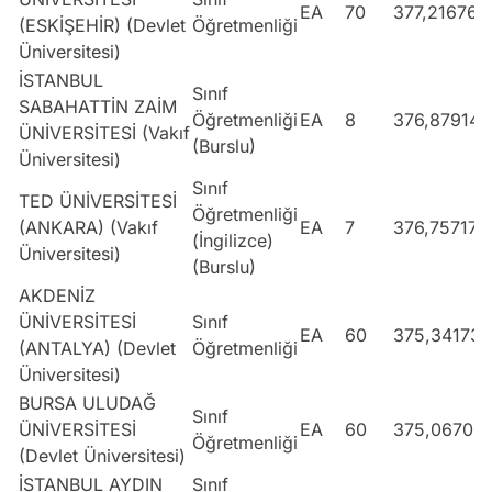
EA
70
377,21676
(ESKİŞEHİR) (Devlet
Öğretmenliği
Üniversitesi)
İSTANBUL
Sınıf
SABAHATTİN ZAİM
Öğretmenliği
EA
8
376,87914
ÜNİVERSİTESİ (Vakıf
(Burslu)
Üniversitesi)
Sınıf
TED ÜNİVERSİTESİ
Öğretmenliği
(ANKARA) (Vakıf
EA
7
376,75717
(İngilizce)
Üniversitesi)
(Burslu)
AKDENİZ
ÜNİVERSİTESİ
Sınıf
EA
60
375,34173
(ANTALYA) (Devlet
Öğretmenliği
Üniversitesi)
BURSA ULUDAĞ
Sınıf
ÜNİVERSİTESİ
EA
60
375,06706
Öğretmenliği
(Devlet Üniversitesi)
İSTANBUL AYDIN
Sınıf