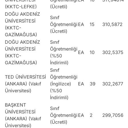
(KKTC-LEFKE)
(Ücretli)
DOĞU AKDENİZ
Sınıf
ÜNİVERSİTESİ
Öğretmenliği
EA
15
310,5872
(KKTC-
(Ücretli)
GAZİMAĞUSA)
DOĞU AKDENİZ
Sınıf
ÜNİVERSİTESİ
Öğretmenliği
EA
10
302,53759
(KKTC-
(%50
GAZİMAĞUSA)
İndirimli)
Sınıf
TED ÜNİVERSİTESİ
Öğretmenliği
(ANKARA) (Vakıf
(İngilizce)
EA
39
302,26773
Üniversitesi)
(%50
İndirimli)
BAŞKENT
Sınıf
ÜNİVERSİTESİ
Öğretmenliği
EA
2
299,70566
(ANKARA) (Vakıf
(Ücretli)
Üniversitesi)