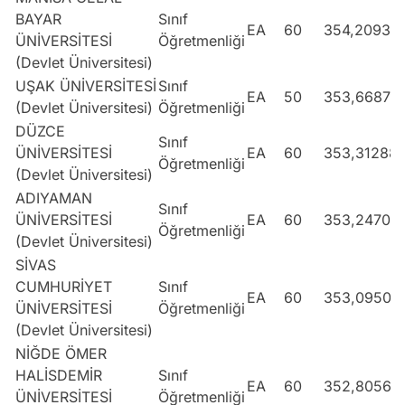
BAYAR
Sınıf
EA
60
354,20939
ÜNİVERSİTESİ
Öğretmenliği
(Devlet Üniversitesi)
UŞAK ÜNİVERSİTESİ
Sınıf
EA
50
353,66878
(Devlet Üniversitesi)
Öğretmenliği
DÜZCE
Sınıf
ÜNİVERSİTESİ
EA
60
353,31288
Öğretmenliği
(Devlet Üniversitesi)
ADIYAMAN
Sınıf
ÜNİVERSİTESİ
EA
60
353,24709
Öğretmenliği
(Devlet Üniversitesi)
SİVAS
CUMHURİYET
Sınıf
EA
60
353,09505
ÜNİVERSİTESİ
Öğretmenliği
(Devlet Üniversitesi)
NİĞDE ÖMER
HALİSDEMİR
Sınıf
EA
60
352,80565
ÜNİVERSİTESİ
Öğretmenliği