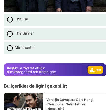
The Fall
Video
The Sinner
Test
Gündem
Mindhunter
Magazin
Video
Keşfet
ile ziyaret ettiğin
Test
tüm kategorileri tek akışta gör!
Bu içerikler de ilgini çekebilir;
Verdiğin Cevaplara Göre Hangi
Christopher Nolan Filmini
İzlemelisin?