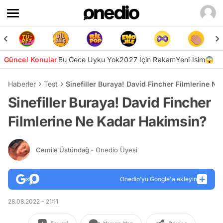
Güncel Konular
Bu Gece Uyku Yok
2027 İçin Rakam
Yeni İsim😱
Haberler
Test
Sinefiller Buraya! David Fincher Filmlerine N
Sinefiller Buraya! David Fincher
Filmlerine Ne Kadar Hakimsin?
Cemile Üstündağ
- Onedio Üyesi
Onedio’yu Google'a ekleyin
28.08.2022 - 21:11