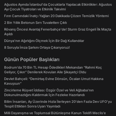
Ağustos Ayında İstanbul'da Çocuklarla Yapılacak Etkinlikler: Ağustos
Ayı Çocuk Tiyatroları ve Etkinlik Takvimi
Fırın Camındaki İnatçı Yağları 20 Dakikada Çözen Temizlik Yöntemi
2 Bin Yıllık Betonun Sırrı Tuvaletten Çıktı
Rövanş Öncesi Avantaj Fenerbahçe'de! Sturm Graz Engeli İlk Maçta
Aşıldı
Dünya’nın Ağırlığını Ölçmek İçin Bir Dağ Kullandılar
8 Soruyla İmza Şarkını Ortaya Çıkarıyoruz!
Günün Popüler Başlıkları
Bodrum’da 70 Bin TL Hesap Ödedikleri Mekandan “Rahmi Koç
Geliyor, Çıkın” Denilerek Kovulan Aile Şikayetçi Oldu
Devlet Bahçeli: “Demirtaş Evine Dönsün, Öcalan Umut Hakkına
Kavuşsun”
Zincirleme Rüşvet İddiası: Özgür Özel ve Veli Ağbaba’nın
Dokunulmazlığını Kaldırmak İçin Fezleke Hazırlandı
Bilim İnsanları, Ay Üzerinde Hızla İlerleyen 20'den Fazla Dev UFO'yu
Tespit Ettikten Sonra Uyarı Yayınladı
Milli Dayanışma ve Toplumsal Bütünleşme Kanun Teklifi Meclis’e