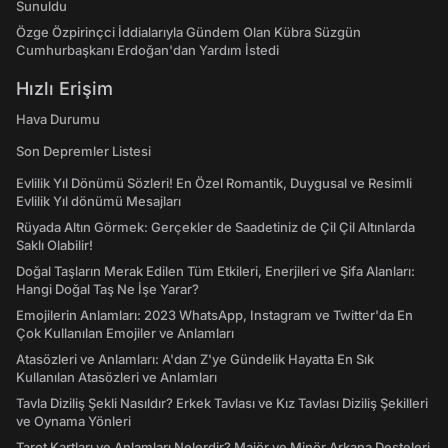
Sunuldu
Özge Özpirinçci İddialarıyla Gündem Olan Kübra Süzgün
Cumhurbaşkanı Erdoğan'dan Yardım İstedi
Hızlı Erişim
Hava Durumu
Son Depremler Listesi
Evlilik Yıl Dönümü Sözleri! En Özel Romantik, Duygusal ve Resimli
Evlilik Yıl dönümü Mesajları
Rüyada Altın Görmek: Gerçekler de Saadetiniz de Çil Çil Altınlarda
Saklı Olabilir!
Doğal Taşların Merak Edilen Tüm Etkileri, Enerjileri ve Şifa Alanları:
Hangi Doğal Taş Ne İşe Yarar?
Emojilerin Anlamları: 2023 WhatsApp, Instagram ve Twitter'da En
Çok Kullanılan Emojiler ve Anlamları
Atasözleri ve Anlamları: A'dan Z'ye Gündelik Hayatta En Sık
Kullanılan Atasözleri ve Anlamları
Tavla Diziliş Şekli Nasıldır? Erkek Tavlası ve Kız Tavlası Diziliş Şekilleri
ve Oynama Yönleri
Tarot Kartları ve Anlamları Nelerdir? Majör ve Minör Arkana Desteleri