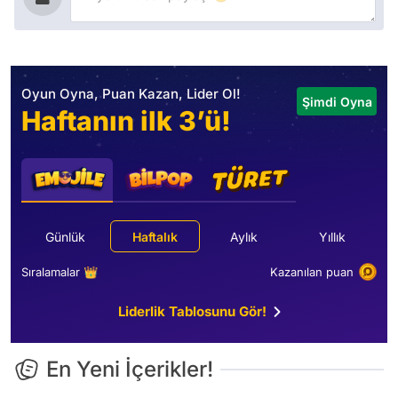
Oyun Oyna, Puan Kazan, Lider Ol!
Şimdi Oyna
Haftanın ilk 3’ü!
Günlük
Haftalık
Aylık
Yıllık
Sıralamalar 👑
Kazanılan puan
Liderlik Tablosunu Gör!
En Yeni İçerikler!