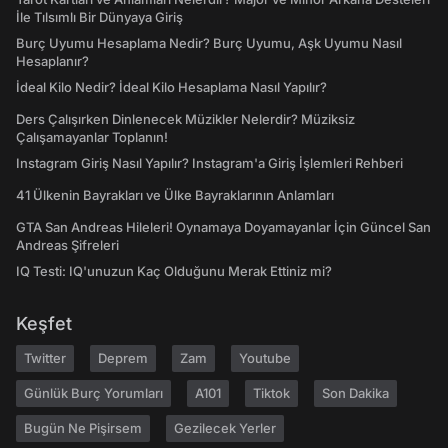
İle Tılsımlı Bir Dünyaya Giriş
Burç Uyumu Hesaplama Nedir? Burç Uyumu, Aşk Uyumu Nasıl
Hesaplanır?
İdeal Kilo Nedir? İdeal Kilo Hesaplama Nasıl Yapılır?
Ders Çalışırken Dinlenecek Müzikler Nelerdir? Müziksiz
Çalışamayanlar Toplanın!
Instagram Giriş Nasıl Yapılır? Instagram'a Giriş İşlemleri Rehberi
41 Ülkenin Bayrakları ve Ülke Bayraklarının Anlamları
GTA San Andreas Hileleri! Oynamaya Doyamayanlar İçin Güncel San
Andreas Şifreleri
IQ Testi: IQ'unuzun Kaç Olduğunu Merak Ettiniz mi?
Keşfet
Twitter
Deprem
Zam
Youtube
Günlük Burç Yorumları
A101
Tiktok
Son Dakika
Bugün Ne Pişirsem
Gezilecek Yerler