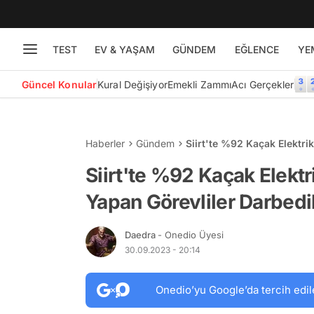
TEST
EV & YAŞAM
GÜNDEM
EĞLENCE
YE
Güncel Konular
Kural Değişiyor
Emekli Zammı
Acı Gerçekler
Haberler
Gündem
Siirt'te %92 Kaçak Elektri
Siirt'te %92 Kaçak Elekt
Yapan Görevliler Darbedi
Daedra
- Onedio Üyesi
30.09.2023 - 20:14
Onedio’yu Google’da tercih edil