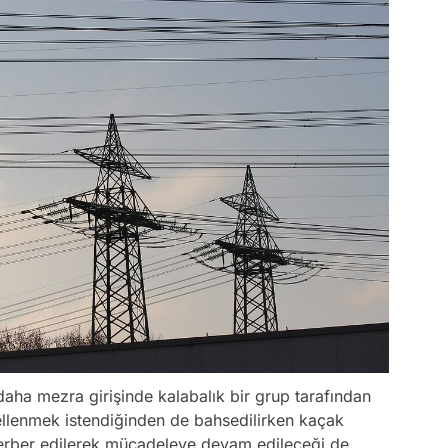
 daha mezra girişinde kalabalık bir grup tarafından
ngellenmek istendiğinden de bahsedilirken kaçak
ferber edilerek mücadeleye devam edileceği de