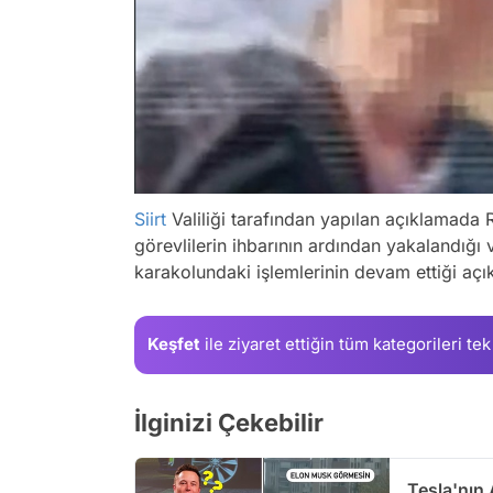
Siirt
Valiliği tarafından yapılan açıklamada R.C
görevlilerin ihbarının ardından yakalandığı v
karakolundaki işlemlerinin devam ettiği açık
Keşfet
ile ziyaret ettiğin
tüm kategorileri tek
İlginizi Çekebilir
Tesla'nın