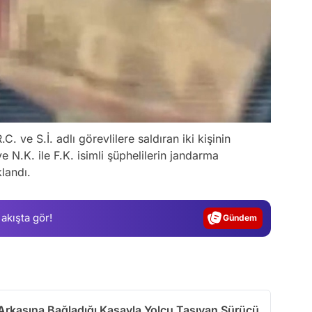
. ve S.İ. adlı görevlilere saldıran iki kişinin
Video
e N.K. ile F.K. isimli şüphelilerin jandarma
landı.
Test
Gündem
 akışta gör!
Magazin
Video
Test
 Arkasına Bağladığı Kasayla Yolcu Taşıyan Sürücü