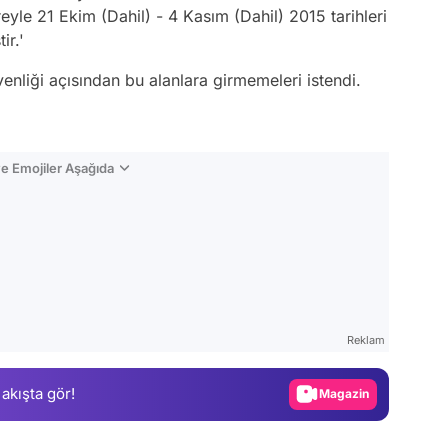
yle 21 Ekim (Dahil) - 4 Kasım (Dahil) 2015 tarihleri
ir.'
enliği açısından bu alanlara girmemeleri istendi.
e Emojiler Aşağıda
Video
Test
Reklam
Gündem
Magazin
 akışta gör!
Video