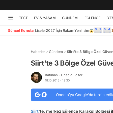
TEST
EV & YAŞAM
GÜNDEM
EĞLENCE
YE
Güncel Konular
Liseler
2027 İçin Rakam
Yeni İsim😱
Haberler
Gündem
Siirt'te 3 Bölge Özel Güven
Siirt'te 3 Bölge Özel Güve
Batuhan
- Onedio Editörü
18.10.2015 - 12:30
Onedio’yu Google’da tercih edil
Siirt
'te, merkez Eğlence Karakol Bölgesi il