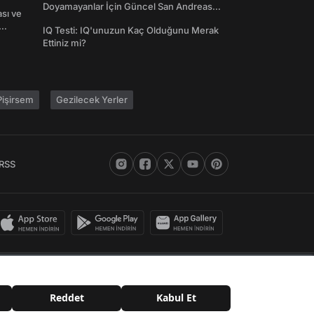
Doyamayanlar İçin Güncel San Andreas
ası ve
Şifreleri
IQ Testi: IQ'unuzun Kaç Olduğunu Merak
Ettiniz mi?
işirsem
Gezilecek Yerler
RSS