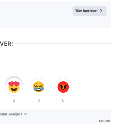
Test
Tüm içerikleri
 VER!
2
0
0
mlar Aşağıda
Reklam