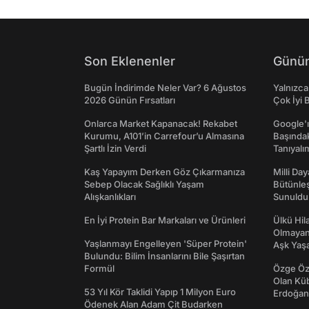
Son Eklenenler
Günün
Bugün İndirimde Neler Var? 6 Ağustos
Yalnızca
2026 Günün Fırsatları
Çok İyi B
Onlarca Market Kapanacak! Rekabet
Google'ı
Kurumu, A101’in Carrefour’u Almasına
Başında
Şartlı İzin Verdi
Tanıyalı
Kaş Yapayım Derken Göz Çıkarmanıza
Milli Da
Sebep Olacak Sağlıklı Yaşam
Bütünleş
Alışkanlıkları
Sunuldu
En İyi Protein Bar Markaları ve Ürünleri
Ülkü Hila
Olmayan
Yaşlanmayı Engelleyen 'Süper Protein'
Aşk Yaşad
Bulundu: Bilim İnsanlarını Bile Şaşırtan
Formül
Özge Özp
Olan Kü
53 Yıl Kör Taklidi Yapıp 1 Milyon Euro
Erdoğan'
Ödenek Alan Adam Çit Budarken