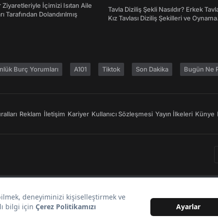
Atasözleri ve Anlamları
 Ziyaretleriyle İçimizi Isıtan Aile
Tavla Diziliş Şekli Nasıldır? Erkek Tavl
ı Tarafından Dolandırılmış
Kız Tavlası Diziliş Şekilleri ve Oynama
Yönleri
nlük Burç Yorumları
A101
Tiktok
Son Dakika
Bugün Ne P
alları
Reklam
İletişim
Kariyer
Kullanıcı Sözleşmesi
Yayın İlkeleri
Künye
Bir
markasıdır.