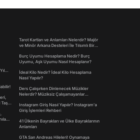
Tarot Kartları ve Anlamları Nelerdir? Majör
ve Minör Arkana Desteleri İle Tılsımlı Bir
Dünyaya Giriş
Burç Uyumu Hesaplama Nedir? Burç
Uyumu, Aşk Uyumu Nasıl Hesaplanır?
Yıl
İdeal Kilo Nedir? İdeal Kilo Hesaplama
Nasıl Yapılır?
abilir!
Ders Çalışırken Dinlenecek Müzikler
Nelerdir? Müziksiz Çalışamayanlar
eri,
Toplanın!
l Taş
Instagram Giriş Nasıl Yapılır? Instagram'a
Giriş İşlemleri Rehberi
,
nılan
41 Ülkenin Bayrakları ve Ülke Bayraklarının
Anlamları
GTA San Andreas Hileleri! Oynamaya