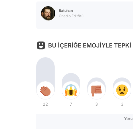
Batuhan
Onedio Editörü
BU İÇERİĞE EMOJİYLE TEPKİ
22
7
3
3
Yoru