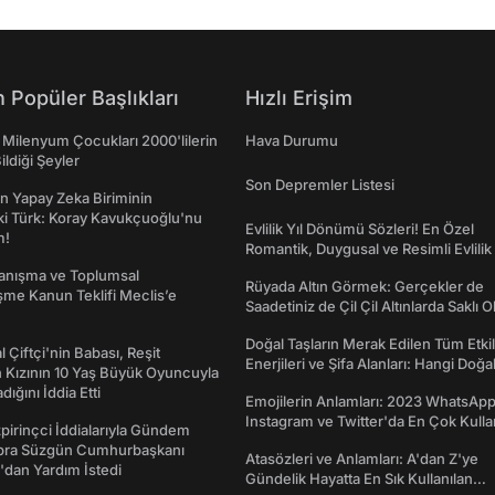
 Popüler Başlıkları
Hızlı Erişim
 Milenyum Çocukları 2000'lilerin
Hava Durumu
ildiği Şeyler
Son Depremler Listesi
n Yapay Zeka Biriminin
ki Türk: Koray Kavukçuoğlu'nu
Evlilik Yıl Dönümü Sözleri! En Özel
m!
Romantik, Duygusal ve Resimli Evlilik 
dönümü Mesajları
yanışma ve Toplumsal
Rüyada Altın Görmek: Gerçekler de
me Kanun Teklifi Meclis’e
Saadetiniz de Çil Çil Altınlarda Saklı Ol
Doğal Taşların Merak Edilen Tüm Etkil
l Çiftçi'nin Babası, Reşit
Enerjileri ve Şifa Alanları: Hangi Doğa
 Kızının 10 Yaş Büyük Oyuncuyla
Ne İşe Yarar?
ığını İddia Etti
Emojilerin Anlamları: 2023 WhatsApp
Instagram ve Twitter'da En Çok Kulla
irinçci İddialarıyla Gündem
Emojiler ve Anlamları
bra Süzgün Cumhurbaşkanı
Atasözleri ve Anlamları: A'dan Z'ye
dan Yardım İstedi
Gündelik Hayatta En Sık Kullanılan