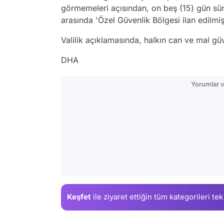
görmemeleri açısından, on beş (15) gün süre
arasında 'Özel Güvenlik Bölgesi ilan edilmişt
Valilik açıklamasında, halkın can ve mal güv
DHA
Yorumlar v
Keşfet
ile ziyaret ettiğin
tüm kategorileri tek