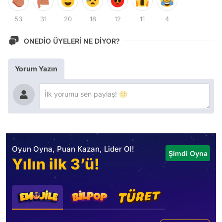
53
31
20
18
12
11
4
ONEDİO ÜYELERİ NE DİYOR?
Yorum Yazın
Oyun Oyna, Puan Kazan, Lider Ol!
Şimdi Oyna
Yılın ilk 3’ü!