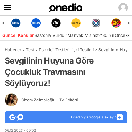
Güncel Konular
Bastonla Vurdu!
"Manyak Mısınız?"
30 Yıl Önce👀
Haberler
Test
Psikoloji Testleri
,
İlişki Testleri
Sevgilinin Huyu
Sevgilinin Huyuna Göre
Çocukluk Travmasını
Söylüyoruz!
Gizem Zalimalioğlu
- TV Editörü
Onedio’yu Google'a ekleyin
06.12.2023 - 09:02