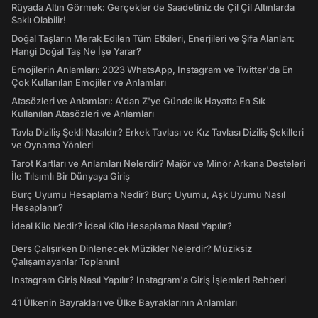
Rüyada Altın Görmek: Gerçekler de Saadetiniz de Çil Çil Altınlarda
Saklı Olabilir!
Doğal Taşların Merak Edilen Tüm Etkileri, Enerjileri ve Şifa Alanları:
Hangi Doğal Taş Ne İşe Yarar?
Emojilerin Anlamları: 2023 WhatsApp, Instagram ve Twitter'da En
Çok Kullanılan Emojiler ve Anlamları
Atasözleri ve Anlamları: A'dan Z'ye Gündelik Hayatta En Sık
Kullanılan Atasözleri ve Anlamları
Tavla Diziliş Şekli Nasıldır? Erkek Tavlası ve Kız Tavlası Diziliş Şekilleri
ve Oynama Yönleri
Tarot Kartları ve Anlamları Nelerdir? Majör ve Minör Arkana Desteleri
İle Tılsımlı Bir Dünyaya Giriş
Burç Uyumu Hesaplama Nedir? Burç Uyumu, Aşk Uyumu Nasıl
Hesaplanır?
İdeal Kilo Nedir? İdeal Kilo Hesaplama Nasıl Yapılır?
Ders Çalışırken Dinlenecek Müzikler Nelerdir? Müziksiz
Çalışamayanlar Toplanın!
Instagram Giriş Nasıl Yapılır? Instagram'a Giriş İşlemleri Rehberi
41 Ülkenin Bayrakları ve Ülke Bayraklarının Anlamları