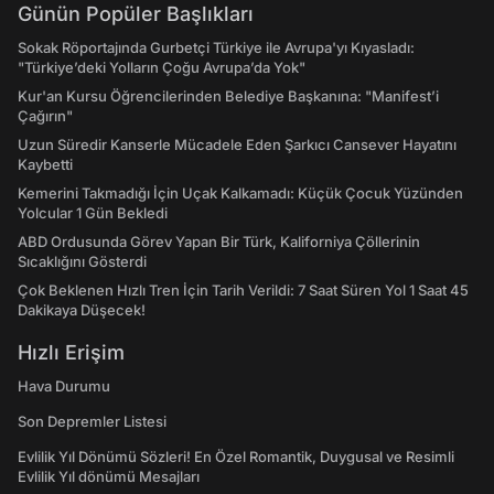
Günün Popüler Başlıkları
Sokak Röportajında Gurbetçi Türkiye ile Avrupa'yı Kıyasladı:
"Türkiye’deki Yolların Çoğu Avrupa’da Yok"
Kur'an Kursu Öğrencilerinden Belediye Başkanına: "Manifest’i
Çağırın"
Uzun Süredir Kanserle Mücadele Eden Şarkıcı Cansever Hayatını
Kaybetti
Kemerini Takmadığı İçin Uçak Kalkamadı: Küçük Çocuk Yüzünden
Yolcular 1 Gün Bekledi
ABD Ordusunda Görev Yapan Bir Türk, Kaliforniya Çöllerinin
Sıcaklığını Gösterdi
Çok Beklenen Hızlı Tren İçin Tarih Verildi: 7 Saat Süren Yol 1 Saat 45
Dakikaya Düşecek!
Hızlı Erişim
Hava Durumu
Son Depremler Listesi
Evlilik Yıl Dönümü Sözleri! En Özel Romantik, Duygusal ve Resimli
Evlilik Yıl dönümü Mesajları