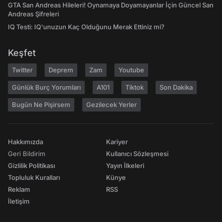
GTA San Andreas Hileleri! Oynamaya Doyamayanlar İçin Güncel San
Andreas Şifreleri
IQ Testi: IQ'unuzun Kaç Olduğunu Merak Ettiniz mi?
Keşfet
Twitter
Deprem
Zam
Youtube
Günlük Burç Yorumları
A101
Tiktok
Son Dakika
Bugün Ne Pişirsem
Gezilecek Yerler
Hakkımızda
Kariyer
Geri Bildirim
Kullanıcı Sözleşmesi
Gizlilik Politikası
Yayın İlkeleri
Topluluk Kuralları
Künye
Reklam
RSS
İletişim