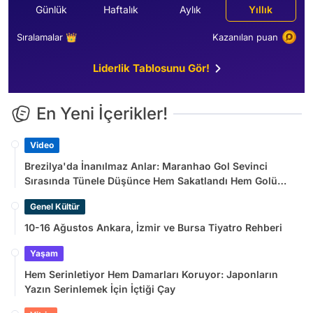
Günlük
Haftalık
Aylık
Yıllık
Sıralamalar 👑
Kazanılan puan
Liderlik Tablosunu Gör!
En Yeni İçerikler!
Video
Brezilya'da İnanılmaz Anlar: Maranhao Gol Sevinci
Sırasında Tünele Düşünce Hem Sakatlandı Hem Golü
Sayılmadı
Genel Kültür
10-16 Ağustos Ankara, İzmir ve Bursa Tiyatro Rehberi
Yaşam
Hem Serinletiyor Hem Damarları Koruyor: Japonların
Yazın Serinlemek İçin İçtiği Çay