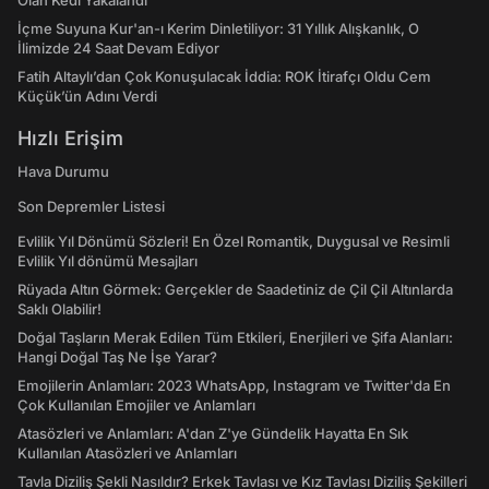
Olan Kedi Yakalandı
İçme Suyuna Kur'an-ı Kerim Dinletiliyor: 31 Yıllık Alışkanlık, O
İlimizde 24 Saat Devam Ediyor
Fatih Altaylı’dan Çok Konuşulacak İddia: ROK İtirafçı Oldu Cem
Küçük’ün Adını Verdi
Hızlı Erişim
Hava Durumu
Son Depremler Listesi
Evlilik Yıl Dönümü Sözleri! En Özel Romantik, Duygusal ve Resimli
Evlilik Yıl dönümü Mesajları
Rüyada Altın Görmek: Gerçekler de Saadetiniz de Çil Çil Altınlarda
Saklı Olabilir!
Doğal Taşların Merak Edilen Tüm Etkileri, Enerjileri ve Şifa Alanları:
Hangi Doğal Taş Ne İşe Yarar?
Emojilerin Anlamları: 2023 WhatsApp, Instagram ve Twitter'da En
Çok Kullanılan Emojiler ve Anlamları
Atasözleri ve Anlamları: A'dan Z'ye Gündelik Hayatta En Sık
Kullanılan Atasözleri ve Anlamları
Tavla Diziliş Şekli Nasıldır? Erkek Tavlası ve Kız Tavlası Diziliş Şekilleri