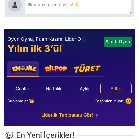
Oyun Oyna, Puan Kazan, Lider Ol!
Şimdi Oyna
Yılın ilk 3’ü!
Günlük
Haftalık
Aylık
Yıllık
Sıralamalar 👑
Kazanılan puan
Liderlik Tablosunu Gör!
En Yeni İçerikler!