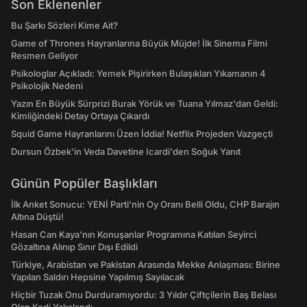
Son Eklenenler
Bu Şarkı Sözleri Kime Ait?
Game of Thrones Hayranlarına Büyük Müjde! İlk Sinema Filmi
Resmen Geliyor
Psikologlar Açıkladı: Yemek Pişirirken Bulaşıkları Yıkamanın 4
Psikolojik Nedeni
Yazın En Büyük Sürprizi Burak Yörük ve Tuana Yılmaz'dan Geldi:
Kimliğindeki Detay Ortaya Çıkardı
Squid Game Hayranlarını Üzen İddia! Netflix Projeden Vazgeçti
Dursun Özbek'in Veda Davetine Icardi'den Soğuk Yanıt
Günün Popüler Başlıkları
İlk Anket Sonucu: YENİ Parti'nin Oy Oranı Belli Oldu, CHP Barajın
Altına Düştü!
Hasan Can Kaya’nın Konuşanlar Programına Katılan Seyirci
Gözaltına Alınıp Sınır Dışı Edildi
Türkiye, Arabistan ve Pakistan Arasında Mekke Anlaşması: Birine
Yapılan Saldırı Hepsine Yapılmış Sayılacak
Hiçbir Tuzak Onu Durduramıyordu: 3 Yıldır Çiftçilerin Baş Belası