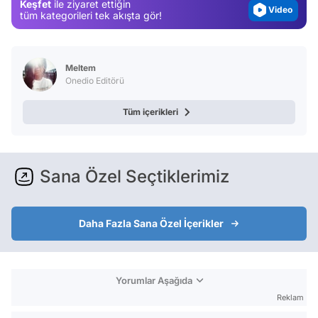
Keşfet
ile ziyaret ettiğin
Video
tüm kategorileri tek akışta gör!
Test
Meltem
Onedio Editörü
Tüm içerikleri
Sana Özel Seçtiklerimiz
Daha Fazla Sana Özel İçerikler
Yorumlar Aşağıda
Reklam