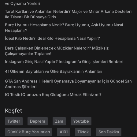
ve Oynama Yönleri
Tarot Kartları ve Anlamları Nelerdir? Majör ve Minör Arkana Desteleri
İle Tılsımlı Bir Dünyaya Giriş
Burç Uyumu Hesaplama Nedir? Burç Uyumu, Aşk Uyumu Nasıl
Hesaplanır?
İdeal Kilo Nedir? İdeal Kilo Hesaplama Nasıl Yapılır?
Ders Çalışırken Dinlenecek Müzikler Nelerdir? Müziksiz
Çalışamayanlar Toplanın!
Instagram Giriş Nasıl Yapılır? Instagram'a Giriş İşlemleri Rehberi
41 Ülkenin Bayrakları ve Ülke Bayraklarının Anlamları
GTA San Andreas Hileleri! Oynamaya Doyamayanlar İçin Güncel San
Andreas Şifreleri
IQ Testi: IQ'unuzun Kaç Olduğunu Merak Ettiniz mi?
Keşfet
Twitter
Deprem
Zam
Youtube
Günlük Burç Yorumları
A101
Tiktok
Son Dakika