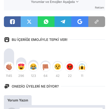
Yorumlar ve Emojiler Aşağıda
Reklam
BU İÇERİĞE EMOJİYLE TEPKİ VER!
1145
296
123
64
42
22
11
ONEDİO ÜYELERİ NE DİYOR?
Yorum Yazın