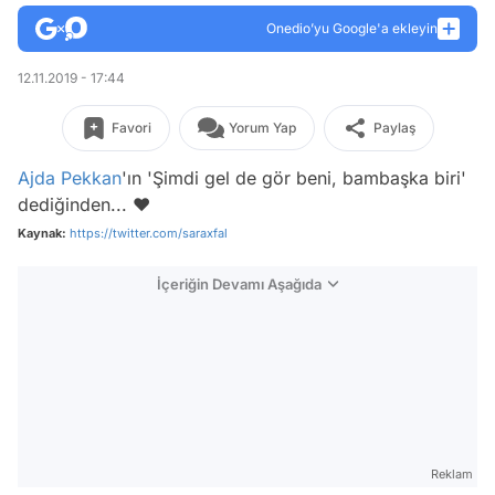
Onedio’yu Google'a ekleyin
12.11.2019 - 17:44
Favori
Yorum Yap
Paylaş
Ajda Pekkan
'ın 'Şimdi gel de gör beni, bambaşka biri'
dediğinden... ❤️
Kaynak:
https://twitter.com/saraxfal
İçeriğin Devamı Aşağıda
Reklam