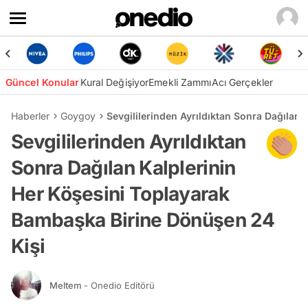
Güncel Konular
Kural Değişiyor
Emekli Zammı
Acı Gerçekler
Haberler
Goygoy
Sevgililerinden Ayrıldıktan Sonra Dağılan
Sevgililerinden Ayrıldıktan
Sonra Dağılan Kalplerinin
Her Köşesini Toplayarak
Bambaşka Birine Dönüşen 24
Kişi
Meltem
- Onedio Editörü