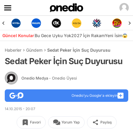
Güncel Konular
Bu Gece Uyku Yok
2027 İçin Rakam
Yeni İsim😱
Haberler
Gündem
Sedat Peker İçin Suç Duyurusu
Sedat Peker İçin Suç Duyurusu
Onedio Medya
- Onedio Üyesi
Onedio’yu Google'a ekleyin
14.10.2015 - 20:07
Favori
Yorum Yap
Paylaş