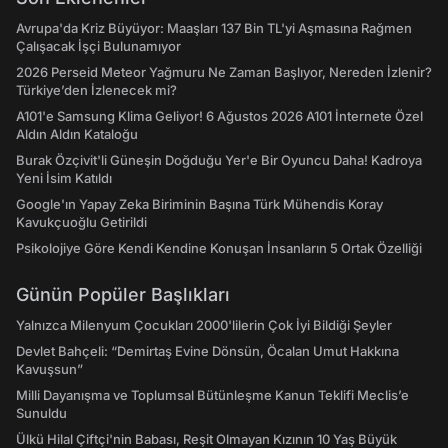
Avrupa'da Kriz Büyüyor: Maaşları 137 Bin TL'yi Aşmasına Rağmen
Çalışacak İşçi Bulunamıyor
2026 Perseid Meteor Yağmuru Ne Zaman Başlıyor, Nereden İzlenir?
Türkiye’den İzlenecek mi?
A101'e Samsung Klima Geliyor! 6 Ağustos 2026 A101 İnternete Özel
Aldın Aldın Kataloğu
Burak Özçivit'li Güneşin Doğduğu Yer'e Bir Oyuncu Daha! Kadroya
Yeni İsim Katıldı
Google'ın Yapay Zeka Biriminin Başına Türk Mühendis Koray
Kavukçuoğlu Getirildi
Psikolojiye Göre Kendi Kendine Konuşan İnsanların 5 Ortak Özelliği
Günün Popüler Başlıkları
Yalnızca Milenyum Çocukları 2000'lilerin Çok İyi Bildiği Şeyler
Devlet Bahçeli: “Demirtaş Evine Dönsün, Öcalan Umut Hakkına
Kavuşsun”
Milli Dayanışma ve Toplumsal Bütünleşme Kanun Teklifi Meclis’e
Sunuldu
Ülkü Hilal Çiftçi'nin Babası, Reşit Olmayan Kızının 10 Yaş Büyük