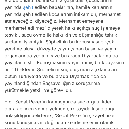
Biz de onlara 'bu intikam 3 yaşındaki çocuklarının
yanında
şehit
edilen babalarının, hamile karılarının
yanında şehit edilen kocalarının intikamıdır, merhamet
etmeyeceğiz' diyeceğiz. Merhamet etmeyene
merhamet edilmez' diyerek halkı açıkça suç işlemeye
teşvik , suçu övme ile halkı kin ve düşmanlığa tahrik
suçlarını işlemiştir. Şüphelinin bu konuşması birçok
yerel ve ulusal düzeyde yayın yapan basın ve yayın
organlarında yer almış ve bu arada Diyarbakır'da da
yayınlanmıştır. Konuşmasının yayınlanmış bir kopyasına
ait CD ektedir. Şüphelinin suç oluşturan açıklamaları
bütün Türkiye'de ve bu arada Diyarbakır'da da
yayınlandığından Başsavcılığınız soruşturma
yürütmekle yetkili ve görevlidir.'
Elçi, Sedat Peker'in kamuoyunda suç örgütü lideri
olarak bilinen ve maiyetinde çok sayıda kişi olduğu
anlaşıldığını belirterek, 'Sedat Peker'in şikayetinize
konu konuşmasını doğrudan kendisine emir olarak