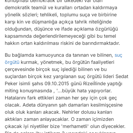
konuşması demokratik bir ülkedeki var olan
demokratik teamül ve kuralları ortadan kaldırmaya
yönelik sözleri; tehlikeli, toplumu suça ve birbirine
karşı kin ve düşmanlığa açıkça tahrik niteliğinde
olduğundan, düşünce ve ifade açıklama özgürlüğü
kapsamında değerlendirilemeyeceği gibi bu temel
hakkın ortan kaldırılması riskini de barındırmaktadır.
Bu bağlamda kamuoyunca da tanınan ve bilinen,
suç
örgütü
kurmak, yönetmek, bu örgütün faaliyetleri
çerçevesinde birçok suç işlediği bilinen ve bu
suçlardan birçok kez yargılanan suç örgütü lideri Sedat
Peker isimli şahıs 09.10.2015 günü Rizeiİlinde yaptığı
miting konuşmasında , '...büyük hata yapıyorlar.
Hatalarını fark ettikleri zaman her şey için çok geç
olacak. Adeta dünyanın şah damarları kesilmişçesine
oluk oluk kanları akacak. Nehirler dolusu kanları
aktıkları zaman anlayacaklar. O zaman içimizden
çıkacak iyi niyetliler bize 'merhametli' olun diyecekler.