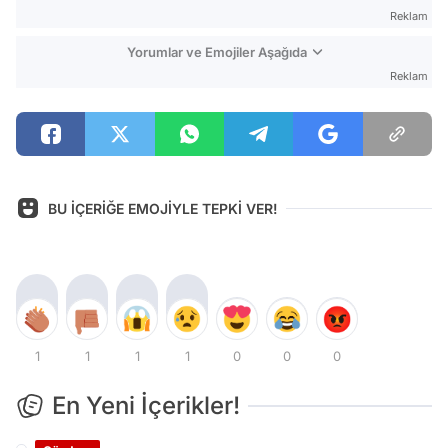
Reklam
Yorumlar ve Emojiler Aşağıda
Reklam
BU İÇERİĞE EMOJİYLE TEPKİ VER!
1
1
1
1
0
0
0
En Yeni İçerikler!