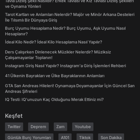
Tavla Diziliş Şekli Nasıldır? Erkek Tavlası ve Kız Tavlası Diziliş Şekilleri
ve Oynama Yönleri
Tarot Kartları ve Anlamları Nelerdir? Majör ve Minör Arkana Desteleri
İle Tılsımlı Bir Dünyaya Giriş
Burç Uyumu Hesaplama Nedir? Burç Uyumu, Aşk Uyumu Nasıl
Hesaplanır?
İdeal Kilo Nedir? İdeal Kilo Hesaplama Nasıl Yapılır?
Ders Çalışırken Dinlenecek Müzikler Nelerdir? Müziksiz
Çalışamayanlar Toplanın!
Instagram Giriş Nasıl Yapılır? Instagram'a Giriş İşlemleri Rehberi
41 Ülkenin Bayrakları ve Ülke Bayraklarının Anlamları
GTA San Andreas Hileleri! Oynamaya Doyamayanlar İçin Güncel San
Andreas Şifreleri
IQ Testi: IQ'unuzun Kaç Olduğunu Merak Ettiniz mi?
Keşfet
Twitter
Deprem
Zam
Youtube
Günlük Burç Yorumları
A101
Tiktok
Son Dakika