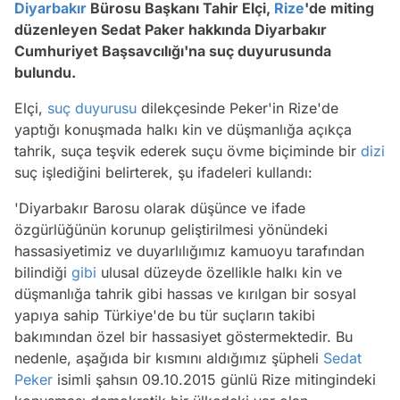
Diyarbakır
Bürosu Başkanı Tahir Elçi,
Rize
'de miting
düzenleyen Sedat Paker hakkında Diyarbakır
Cumhuriyet Başsavcılığı'na suç duyurusunda
bulundu.
Elçi,
suç duyurusu
dilekçesinde Peker'in Rize'de
yaptığı konuşmada halkı kin ve düşmanlığa açıkça
tahrik, suça teşvik ederek suçu övme biçiminde bir
dizi
suç işlediğini belirterek, şu ifadeleri kullandı:
'Diyarbakır Barosu olarak düşünce ve ifade
özgürlüğünün korunup geliştirilmesi yönündeki
hassasiyetimiz ve duyarlılığımız kamuoyu tarafından
bilindiği
gibi
ulusal düzeyde özellikle halkı kin ve
düşmanlığa tahrik gibi hassas ve kırılgan bir sosyal
yapıya sahip Türkiye'de bu tür suçların takibi
bakımından özel bir hassasiyet göstermektedir. Bu
nedenle, aşağıda bir kısmını aldığımız şüpheli
Sedat
Peker
isimli şahsın 09.10.2015 günlü Rize mitingindeki