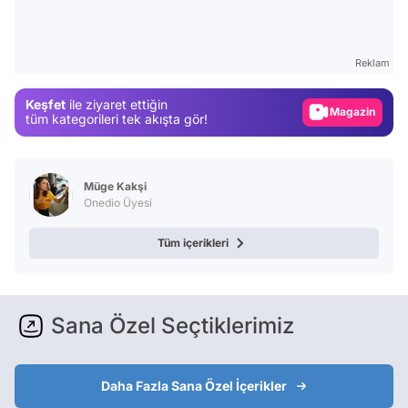
Video
Test
Reklam
Gündem
Keşfet
ile ziyaret ettiğin
Magazin
tüm kategorileri tek akışta gör!
Video
Test
Müge Kakşi
Onedio Üyesi
Tüm içerikleri
Sana Özel Seçtiklerimiz
Daha Fazla Sana Özel İçerikler