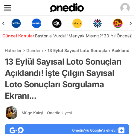
Güncel Konular
Bastonla Vurdu!
"Manyak Mısınız?"
30 Yıl Önce👀
Haberler
Gündem
13 Eylül Sayısal Loto Sonuçları Açıklandı!
13 Eylül Sayısal Loto Sonuçları
Açıklandı! İşte Çılgın Sayısal
Loto Sonuçları Sorgulama
Ekranı...
Müge Kakşi
- Onedio Üyesi
Onedio’yu Google'a ekleyin