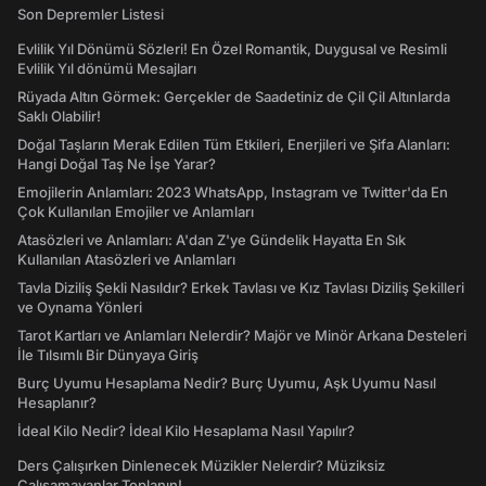
Son Depremler Listesi
Evlilik Yıl Dönümü Sözleri! En Özel Romantik, Duygusal ve Resimli
Evlilik Yıl dönümü Mesajları
Rüyada Altın Görmek: Gerçekler de Saadetiniz de Çil Çil Altınlarda
Saklı Olabilir!
Doğal Taşların Merak Edilen Tüm Etkileri, Enerjileri ve Şifa Alanları:
Hangi Doğal Taş Ne İşe Yarar?
Emojilerin Anlamları: 2023 WhatsApp, Instagram ve Twitter'da En
Çok Kullanılan Emojiler ve Anlamları
Atasözleri ve Anlamları: A'dan Z'ye Gündelik Hayatta En Sık
Kullanılan Atasözleri ve Anlamları
Tavla Diziliş Şekli Nasıldır? Erkek Tavlası ve Kız Tavlası Diziliş Şekilleri
ve Oynama Yönleri
Tarot Kartları ve Anlamları Nelerdir? Majör ve Minör Arkana Desteleri
İle Tılsımlı Bir Dünyaya Giriş
Burç Uyumu Hesaplama Nedir? Burç Uyumu, Aşk Uyumu Nasıl
Hesaplanır?
İdeal Kilo Nedir? İdeal Kilo Hesaplama Nasıl Yapılır?
Ders Çalışırken Dinlenecek Müzikler Nelerdir? Müziksiz
Çalışamayanlar Toplanın!