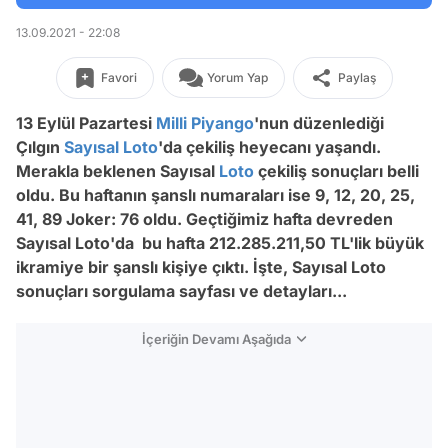
13.09.2021 - 22:08
Favori
Yorum Yap
Paylaş
13 Eylül Pazartesi
Milli Piyango
'nun düzenlediği
Çılgın
Sayısal Loto
'da çekiliş heyecanı yaşandı.
Merakla beklenen Sayısal
Loto
çekiliş sonuçları belli
oldu. Bu haftanın şanslı numaraları ise 9, 12, 20, 25,
41, 89 Joker: 76 oldu. Geçtiğimiz hafta devreden
Sayısal Loto'da bu hafta
212.285.211,50
TL'lik büyük
ikramiye bir şanslı kişiye çıktı. İşte, Sayısal Loto
sonuçları sorgulama sayfası ve detayları...
İçeriğin Devamı Aşağıda