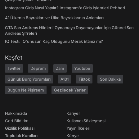
Instagram Giriş Nasıl Yapılır? Instagram'a Giriş İşlemleri Rehberi
41 Ülkenin Bayrakları ve Ülke Bayraklarının Anlamları
GTA San Andreas Hileleri! Oynamaya Doyamayanlar İçin Güncel San
Andreas Şifreleri
IQ Testi: IQ'unuzun Kaç Olduğunu Merak Ettiniz mi?
Keşfet
Twitter
Deprem
Zam
Youtube
Günlük Burç Yorumları
A101
Tiktok
Son Dakika
Bugün Ne Pişirsem
Gezilecek Yerler
Hakkımızda
Kariyer
Geri Bildirim
Kullanıcı Sözleşmesi
Gizlilik Politikası
Yayın İlkeleri
Topluluk Kuralları
Künye