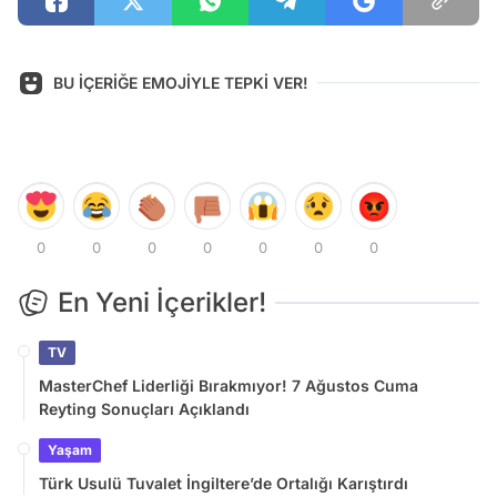
BU İÇERİĞE EMOJİYLE TEPKİ VER!
0
0
0
0
0
0
0
En Yeni İçerikler!
TV
MasterChef Liderliği Bırakmıyor! 7 Ağustos Cuma
Reyting Sonuçları Açıklandı
Yaşam
Türk Usulü Tuvalet İngiltere’de Ortalığı Karıştırdı