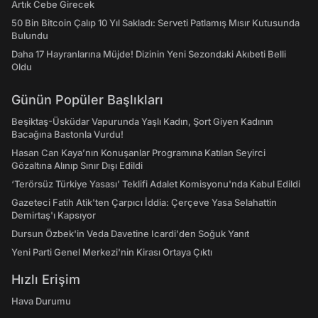
Artık Cebe Girecek
50 Bin Bitcoin Çalıp 10 Yıl Sakladı: Serveti Patlamış Mısır Kutusunda
Bulundu
Daha 17 Hayranlarına Müjde! Dizinin Yeni Sezondaki Akıbeti Belli
Oldu
Günün Popüler Başlıkları
Beşiktaş-Üsküdar Vapurunda Yaşlı Kadın, Şort Giyen Kadının
Bacağına Bastonla Vurdu!
Hasan Can Kaya’nın Konuşanlar Programına Katılan Seyirci
Gözaltına Alınıp Sınır Dışı Edildi
‘Terörsüz Türkiye Yasası’ Teklifi Adalet Komisyonu'nda Kabul Edildi
Gazeteci Fatih Atik'ten Çarpıcı İddia: Çerçeve Yasa Selahattin
Demirtaş'ı Kapsıyor
Dursun Özbek'in Veda Davetine Icardi'den Soğuk Yanıt
Yeni Parti Genel Merkezi'nin Kirası Ortaya Çıktı
Hızlı Erişim
Hava Durumu