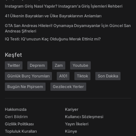
Instagram Giriş Nasıl Yapılır? Instagram'a Giriş İşlemleri Rehberi
41 Ülkenin Bayrakları ve Ülke Bayraklarının Anlamları
GTA San Andreas Hileleri! Oynamaya Doyamayanlar İçin Güncel San
Andreas Şifreleri
IQ Testi: IQ'unuzun Kaç Olduğunu Merak Ettiniz mi?
Keşfet
Twitter
Deprem
Zam
Youtube
Günlük Burç Yorumları
A101
Tiktok
Son Dakika
Bugün Ne Pişirsem
Gezilecek Yerler
Hakkımızda
Kariyer
Geri Bildirim
Kullanıcı Sözleşmesi
Gizlilik Politikası
Yayın İlkeleri
Topluluk Kuralları
Künye