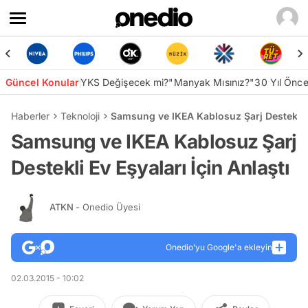
Güncel Konular
YKS Değişecek mi?
"Manyak Mısınız?"
30 Yıl Önc
Haberler
Teknoloji
Samsung ve IKEA Kablosuz Şarj Destekli Ev
Samsung ve IKEA Kablosuz Şarj
Destekli Ev Eşyaları İçin Anlaştı
ATKN
- Onedio Üyesi
Onedio’yu Google'a ekleyin
02.03.2015 - 10:02