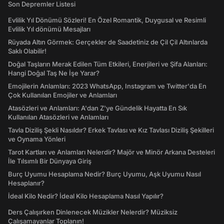
Son Depremler Listesi
Evlilik Yıl Dönümü Sözleri! En Özel Romantik, Duygusal ve Resimli
Evlilik Yıl dönümü Mesajları
Rüyada Altın Görmek: Gerçekler de Saadetiniz de Çil Çil Altınlarda
Saklı Olabilir!
Doğal Taşların Merak Edilen Tüm Etkileri, Enerjileri ve Şifa Alanları:
Hangi Doğal Taş Ne İşe Yarar?
Emojilerin Anlamları: 2023 WhatsApp, Instagram ve Twitter'da En
Çok Kullanılan Emojiler ve Anlamları
Atasözleri ve Anlamları: A'dan Z'ye Gündelik Hayatta En Sık
Kullanılan Atasözleri ve Anlamları
Tavla Diziliş Şekli Nasıldır? Erkek Tavlası ve Kız Tavlası Diziliş Şekilleri
ve Oynama Yönleri
Tarot Kartları ve Anlamları Nelerdir? Majör ve Minör Arkana Desteleri
İle Tılsımlı Bir Dünyaya Giriş
Burç Uyumu Hesaplama Nedir? Burç Uyumu, Aşk Uyumu Nasıl
Hesaplanır?
İdeal Kilo Nedir? İdeal Kilo Hesaplama Nasıl Yapılır?
Ders Çalışırken Dinlenecek Müzikler Nelerdir? Müziksiz
Çalışamayanlar Toplanın!