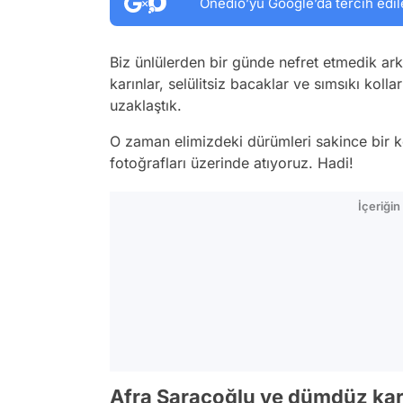
Onedio’yu Google’da tercih edil
Biz ünlülerden bir günde nefret etmedik a
karınlar, selülitsiz bacaklar ve sımsıkı koll
uzaklaştık.
O zaman elimizdeki dürümleri sakince bir ken
fotoğrafları üzerinde atıyoruz. Hadi!
İçeriği
Afra Saraçoğlu ve dümdüz karnı