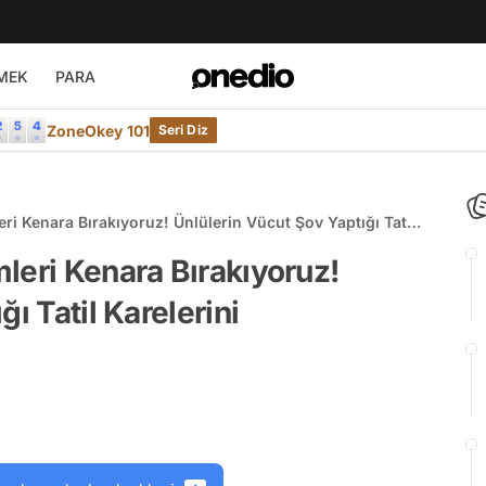
MEK
PARA
ZoneOkey 101
Seri Diz
ri Kenara Bırakıyoruz! Ünlülerin Vücut Şov Yaptığı Tatil
zım
leri Kenara Bırakıyoruz!
ı Tatil Karelerini