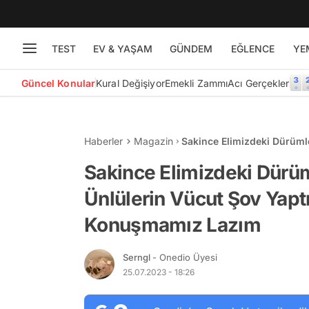
TEST
EV & YAŞAM
GÜNDEM
EĞLENCE
YE
Güncel Konular
Kural Değişiyor
Emekli Zammı
Acı Gerçekler
Haberler
Magazin
Sakince Elimizdeki Dürümle
Karelerini Konuşmamız La
Sakince Elimizdeki Dürüm
Ünlülerin Vücut Şov Yaptığ
Konuşmamız Lazım
Serngl
- Onedio Üyesi
25.07.2023 - 18:26