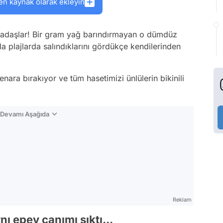
en kaynak olarak ekleyin
rkadaşlar! Bir gram yağ barındırmayan o dümdüz
arla plajlarda salındıklarını gördükçe kendilerinden
ara bırakıyor ve tüm hasetimizi ünlülerin bikinili
n Devamı Aşağıda
Reklam
 epey canımı sıktı...