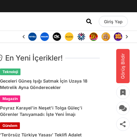
Giriş Yap
Görüş Bildir
En Yeni İçerikler!
Teknoloji
Geceleri Güneş Işığı Satmak İçin Uzaya 18
Metrelik Ayna Gönderecekler
Magazin
Poyraz Karayel'in Neşet'i Tolga Güleç'i
Görenler Tanıyamadı: İşte Yeni İmajı
Gündem
‘Terörsüz Türkiye Yasası’ Teklifi Adalet