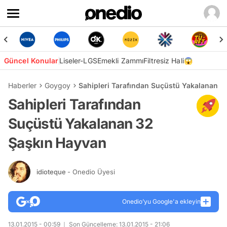
Güncel Konular
Liseler-LGS
Emekli Zammı
Filtresiz Hali😱
Haberler
Goygoy
Sahipleri Tarafından Suçüstü Yakalanan 3
Sahipleri Tarafından
Suçüstü Yakalanan 32
Şaşkın Hayvan
idioteque
- Onedio Üyesi
Onedio’yu Google'a ekleyin
13.01.2015 - 00:59
Son Güncelleme: 13.01.2015 - 21:06