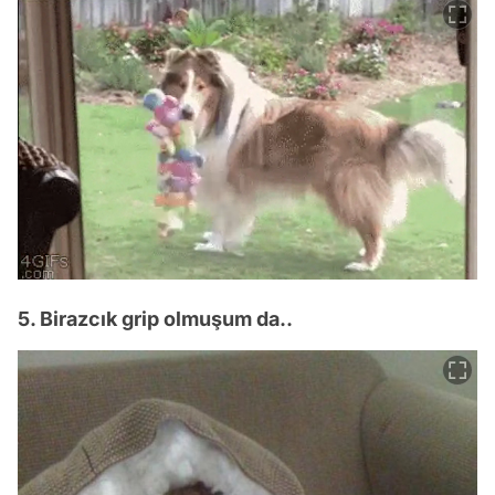
5. Birazcık grip olmuşum da..