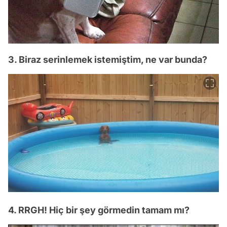
3. Biraz serinlemek istemiştim, ne var bunda?
4. RRGH! Hiç bir şey görmedin tamam mı?