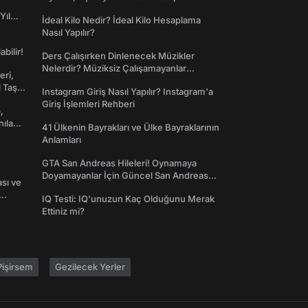
Yıl
İdeal Kilo Nedir? İdeal Kilo Hesaplama
Nasıl Yapılır?
abilir!
Ders Çalışırken Dinlenecek Müzikler
Nelerdir? Müziksiz Çalışamayanlar
eri,
Toplanın!
l Taş
Instagram Giriş Nasıl Yapılır? Instagram'a
Giriş İşlemleri Rehberi
,
nılan
41 Ülkenin Bayrakları ve Ülke Bayraklarının
Anlamları
GTA San Andreas Hileleri! Oynamaya
Doyamayanlar İçin Güncel San Andreas
ası ve
Şifreleri
IQ Testi: IQ'unuzun Kaç Olduğunu Merak
Ettiniz mi?
işirsem
Gezilecek Yerler