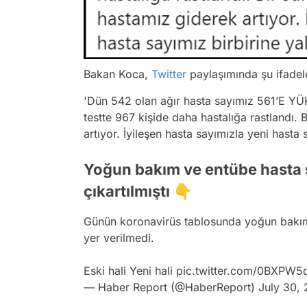
Bakan Koca,
Twitter
paylaşımında şu ifadele
'Dün 542 olan ağır hasta sayımız 561’E YÜ
testte 967 kişide daha hastalığa rastlandı.
artıyor. İyileşen hasta sayımızla yeni hasta 
Yoğun bakım ve entübe hasta sa
çıkartılmıştı 👇
Günün koronavirüs tablosunda yoğun bakım 
yer verilmedi.
Eski hali Yeni hali
pic.twitter.com/0BXPW5
— Haber Report (@HaberReport)
July 30,