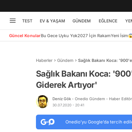
TEST
EV & YAŞAM
GÜNDEM
EĞLENCE
YE
Güncel Konular
Bu Gece Uyku Yok
2027 İçin Rakam
Yeni İsim
Haberler
Gündem
Sağlık Bakanı Koca: '900'
Sağlık Bakanı Koca: '900
Giderek Artıyor'
Deniz Gök
- Onedio Gündem - Haber Editö
30.07.2020 - 20:41
Onedio’yu Google’da tercih edil