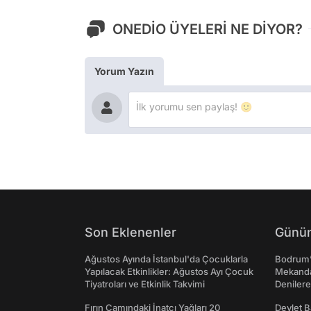
ONEDİO ÜYELERİ NE DİYOR?
Yorum Yazın
Son Eklenenler
Günün
Ağustos Ayında İstanbul'da Çocuklarla
Bodrum’
Yapılacak Etkinlikler: Ağustos Ayı Çocuk
Mekanda
Tiyatroları ve Etkinlik Takvimi
Denilere
Fırın Camındaki İnatçı Yağları 20
Devlet B