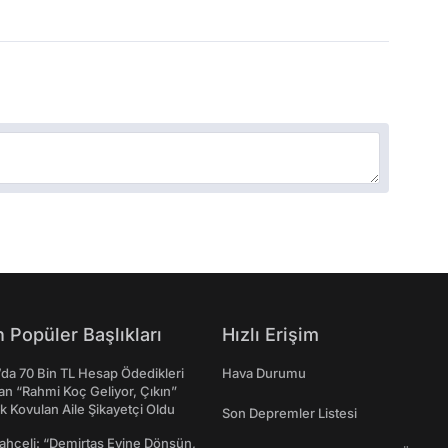
 Popüler Başlıkları
Hızlı Erişim
da 70 Bin TL Hesap Ödedikleri
Hava Durumu
n “Rahmi Koç Geliyor, Çıkın”
k Kovulan Aile Şikayetçi Oldu
Son Depremler Listesi
ahçeli: “Demirtaş Evine Dönsün,