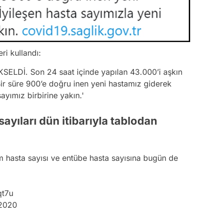
ri kullandı:
KSELDİ. Son 24 saat içinde yapılan 43.000’i aşkın
 Bir süre 900’e doğru inen yeni hastamız giderek
sayımız birbirine yakın.'
yıları dün itibarıyla tablodan
hasta sayısı ve entübe hasta sayısına bugün de
Video
Test
qt7u
 2020
Gündem