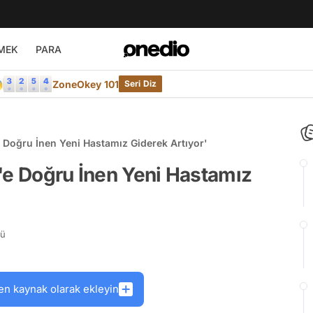
MEK
PARA

ZoneOkey 101
Seri Diz
e Doğru İnen Yeni Hastamız Giderek Artıyor'
'e Doğru İnen Yeni Hastamız
rü
en kaynak olarak ekleyin