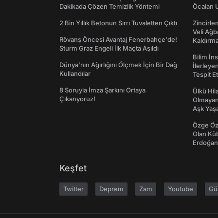
Dakikada Çözen Temizlik Yöntemi
Öcalan 
2 Bin Yıllık Betonun Sırrı Tuvaletten Çıktı
Zincirle
Veli Ağb
Rövanş Öncesi Avantaj Fenerbahçe'de!
Kaldırma
Sturm Graz Engeli İlk Maçta Aşıldı
Bilim İn
Dünya’nın Ağırlığını Ölçmek İçin Bir Dağ
İlerleye
Kullandılar
Tespit E
8 Soruyla İmza Şarkını Ortaya
Ülkü Hila
Çıkarıyoruz!
Olmayan
Aşk Yaşad
Özge Özp
Olan Kü
Erdoğan'
Keşfet
Twitter
Deprem
Zam
Youtube
Gü