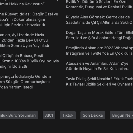
Evlilik Yıl Dönümü Sözleri! En Özel
Umut Hakkına Kavuşsun”
Romantik, Duygusal ve Resimli Evlilik 
dönümü Mesajları
me Rüşvet İddiası: Özgür Özel ve
Rüyada Altın Görmek: Gerçekler de
aba’nın Dokunulmazlığını
Saadetiniz de Çil Çil Altınlarda Saklı Ol
k İçin Fezleke Hazırlandı
Doğal Taşların Merak Edilen Tüm Etkil
sanları, Ay Üzerinde Hızla
Enerjileri ve Şifa Alanları: Hangi Doğa
n 20'den Fazla Dev UFO'yu
Ne İşe Yarar?
ttikten Sonra Uyarı Yayınladı
Emojilerin Anlamları: 2023 WhatsApp
Instagram ve Twitter'da En Çok Kulla
l Çiftçi'nin Babası, Reşit
Emojiler ve Anlamları
 Kızının 10 Yaş Büyük Oyuncuyla
Atasözleri ve Anlamları: A'dan Z'ye
ığını İddia Etti
Gündelik Hayatta En Sık Kullanılan
Atasözleri ve Anlamları
irinçci İddialarıyla Gündem
Tavla Diziliş Şekli Nasıldır? Erkek Tavl
bra Süzgün Cumhurbaşkanı
Kız Tavlası Diziliş Şekilleri ve Oynama
dan Yardım İstedi
Yönleri
nlük Burç Yorumları
A101
Tiktok
Son Dakika
Bugün Ne P