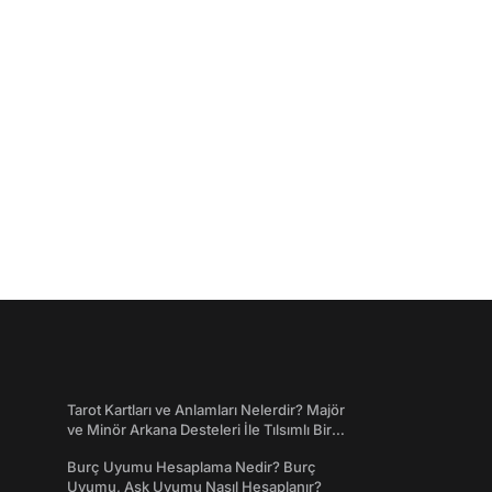
Tarot Kartları ve Anlamları Nelerdir? Majör
ve Minör Arkana Desteleri İle Tılsımlı Bir
Dünyaya Giriş
Burç Uyumu Hesaplama Nedir? Burç
Uyumu, Aşk Uyumu Nasıl Hesaplanır?