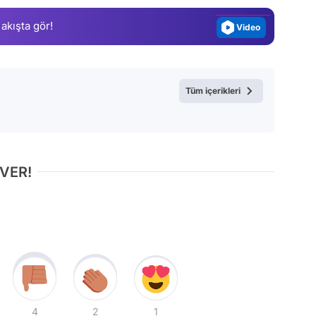
Magazin
 akışta gör!
Video
Test
Tüm içerikleri
 VER!
4
2
1