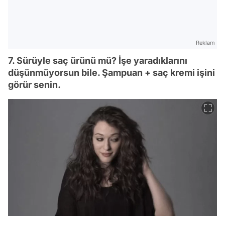
Reklam
7. Sürüyle saç ürünü mü? İşe yaradıklarını
düşünmüyorsun bile. Şampuan + saç kremi işini
görür senin.