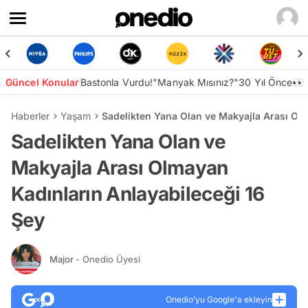
Güncel Konular
Bastonla Vurdu!
"Manyak Mısınız?"
30 Yıl Önce👀
Haberler
Yaşam
Sadelikten Yana Olan ve Makyajla Arası Olm
Sadelikten Yana Olan ve
Makyajla Arası Olmayan
Kadınların Anlayabileceği 16
Şey
Major
- Onedio Üyesi
Onedio’yu Google'a ekleyin