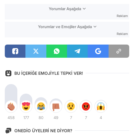
Yorumlar Aşağıda
Reklam
Yorumlar ve Emojiler Aşağıda
Reklam
BU İÇERİĞE EMOJİYLE TEPKİ VER!
458
177
80
49
7
7
4
ONEDİO ÜYELERİ NE DİYOR?