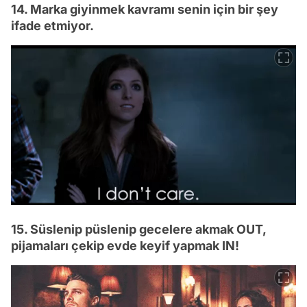
14. Marka giyinmek kavramı senin için bir şey
ifade etmiyor.
15. Süslenip püslenip gecelere akmak OUT,
pijamaları çekip evde keyif yapmak IN!