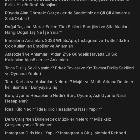
Evlilik Yıl dönümü Mesajları
Rüyada Altın Görmek: Gerçekler de Saadetiniz de Çil Çil Altınlarda
Saklı Olabilir!
Doğal Taşların Merak Edilen Tüm Etkileri, Enerjileri ve Şifa Alanları:
Hangi Doğal Taş Ne İşe Yarar?
Emojilerin Anlamları: 2023 WhatsApp, Instagram ve Twitter'da En
Çok Kullanılan Emojiler ve Anlamları
Atasözleri ve Anlamları: A'dan Z'ye Gündelik Hayatta En Sık
Kullanılan Atasözleri ve Anlamları
Tavla Diziliş Şekli Nasıldır? Erkek Tavlası ve Kız Tavlası Diziliş Şekilleri
ve Oynama Yönleri
Tarot Kartları ve Anlamları Nelerdir? Majör ve Minör Arkana Desteleri
İle Tılsımlı Bir Dünyaya Giriş
Burç Uyumu Hesaplama Nedir? Burç Uyumu, Aşk Uyumu Nasıl
Hesaplanır?
İdeal Kilo Nedir? İdeal Kilo Hesaplama Nasıl Yapılır?
Ders Çalışırken Dinlenecek Müzikler Nelerdir? Müziksiz
Çalışamayanlar Toplanın!
Instagram Giriş Nasıl Yapılır? Instagram'a Giriş İşlemleri Rehberi