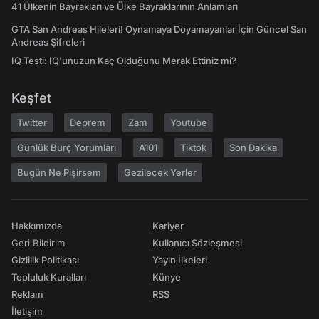
41 Ülkenin Bayrakları ve Ülke Bayraklarının Anlamları
GTA San Andreas Hileleri! Oynamaya Doyamayanlar İçin Güncel San
Andreas Şifreleri
IQ Testi: IQ'unuzun Kaç Olduğunu Merak Ettiniz mi?
Keşfet
Twitter
Deprem
Zam
Youtube
Günlük Burç Yorumları
A101
Tiktok
Son Dakika
Bugün Ne Pişirsem
Gezilecek Yerler
Hakkımızda
Kariyer
Geri Bildirim
Kullanıcı Sözleşmesi
Gizlilik Politikası
Yayın İlkeleri
Topluluk Kuralları
Künye
Reklam
RSS
İletişim