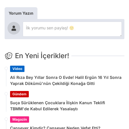
Yorum Yazın
En Yeni İçerikler!
Video
Ali Rıza Bey Yıllar Sonra O Evde! Halil Ergün 16 Yıl Sonra
Yaprak Dökümü'nün Çekildiği Konağa Gitti
Gündem
Suça Sürüklenen Çocuklara İlişkin Kanun Teklifi
TBMM'de Kabul Edilerek Yasalaştı
Magazin
Cansever Kimdir? Cansever Neden Vefat Etti?