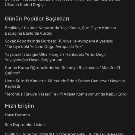
Ülkenin Kaderi Değişti
Günün Popüler Başlıkları
Beşiktaş-Üsküdar Vapurunda Yaşlı Kadın, Şort Giyen Kadının
Bacağına Bastonla Vurdu!
Sokak Röportajında Gurbetçi Türkiye ile Avrupa'yı Kıyasladı:
"Türkiye’deki Yolların Çoğu Avrupa’da Yok"
Yaşamak İstediğin Ülke Hangisi? Haritadaki Yerini Değil,
Yaşayacağın Hayatı Seçiyorsun!
Kur'an Kursu Öğrencilerinden Belediye Başkanına: "Manifest’i
Çağırın"
Uzun Süredir Kanserle Mücadele Eden Şarkıcı Cansever Hayatını
Kaybetti
‘Terörsüz Türkiye Yasası’ Teklifi Adalet Komisyonu'nda Kabul Edildi
Hızlı Erişim
Hava Durumu
Son Depremler Listesi
Evlilik Yıl Dönümü Sözleri! En Özel Romantik, Duygusal ve Resimli