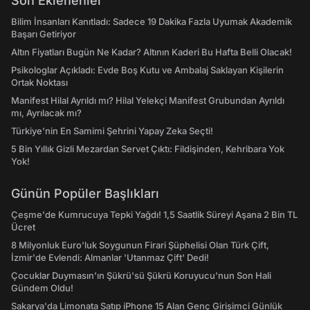
Son Eklenenler
Bilim İnsanları Kanıtladı: Sadece 19 Dakika Fazla Uyumak Akademik
Başarı Getiriyor
Altın Fiyatları Bugün Ne Kadar? Altının Kaderi Bu Hafta Belli Olacak!
Psikologlar Açıkladı: Evde Boş Kutu ve Ambalaj Saklayan Kişilerin
Ortak Noktası
Manifest Hilal Ayrıldı mı? Hilal Yelekçi Manifest Grubundan Ayrıldı
mı, Ayrılacak mı?
Türkiye'nin En Samimi Şehrini Yapay Zeka Seçti!
5 Bin Yıllık Gizli Mezardan Servet Çıktı: Fildişinden, Kehribara Yok
Yok!
Günün Popüler Başlıkları
Çeşme'de Kumrucuya Tepki Yağdı! 1,5 Saatlik Süreyi Aşana 2 Bin TL
Ücret
8 Milyonluk Euro'luk Soygunun Firari Şüphelisi Olan Türk Çift,
İzmir'de Evlendi: Almanlar 'Utanmaz Çift' Dedi!
Çocuklar Duymasın'ın Şükrü'sü Şükrü Koruyucu'nun Son Hali
Gündem Oldu!
Sakarya'da Limonata Satıp iPhone 15 Alan Genç Girişimci Günlük