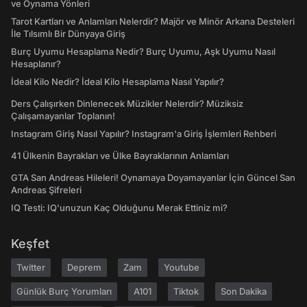
ve Oynama Yönleri
Tarot Kartları ve Anlamları Nelerdir? Majör ve Minör Arkana Desteleri
İle Tılsımlı Bir Dünyaya Giriş
Burç Uyumu Hesaplama Nedir? Burç Uyumu, Aşk Uyumu Nasıl
Hesaplanır?
İdeal Kilo Nedir? İdeal Kilo Hesaplama Nasıl Yapılır?
Ders Çalışırken Dinlenecek Müzikler Nelerdir? Müziksiz
Çalışamayanlar Toplanın!
Instagram Giriş Nasıl Yapılır? Instagram'a Giriş İşlemleri Rehberi
41 Ülkenin Bayrakları ve Ülke Bayraklarının Anlamları
GTA San Andreas Hileleri! Oynamaya Doyamayanlar İçin Güncel San
Andreas Şifreleri
IQ Testi: IQ'unuzun Kaç Olduğunu Merak Ettiniz mi?
Keşfet
Twitter
Deprem
Zam
Youtube
Günlük Burç Yorumları
A101
Tiktok
Son Dakika